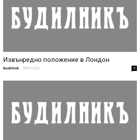
Извънредно положение в Лондон
budilnik
-
08/01/2021
0