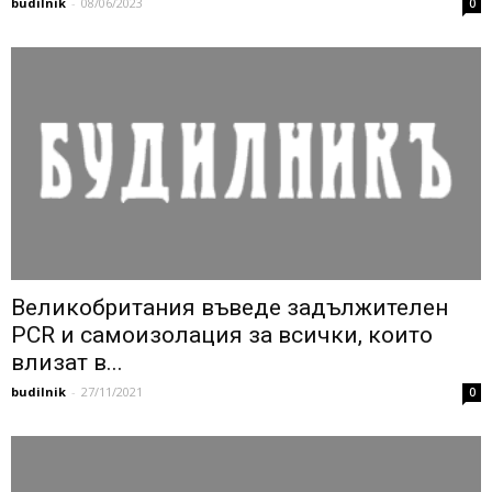
budilnik
-
08/06/2023
0
Великобритания въведе задължителен
PCR и самоизолация за всички, които
влизат в...
budilnik
-
27/11/2021
0