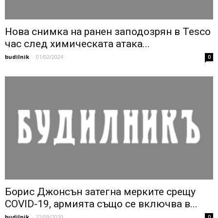
Нова снимка на ранен заподозрян в Tesco
час след химическата атака...
budilnik
-
01/02/2024
0
Борис Джонсън затегна мерките срещу
COVID-19, армията също се включва в...
budilnik
-
22/09/2020
0