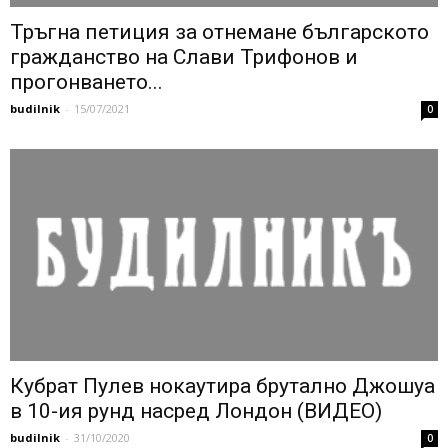
Тръгна петиция за отнемане българското
гражданство на Слави Трифонов и
прогонването...
budilnik
-
15/07/2021
0
Кубрат Пулев нокаутира брутално Джошуа
в 10-ия рунд насред Лондон (ВИДЕО)
budilnik
-
31/10/2020
0