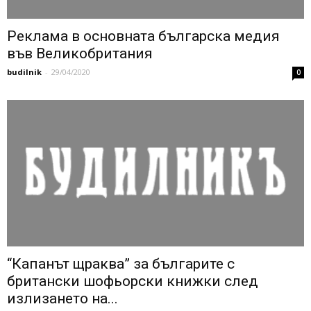
Реклама в основната българска медия
във Великобритания
budilnik
-
29/04/2020
0
“Капанът щраква” за българите с
британски шофьорски книжки след
излизането на...