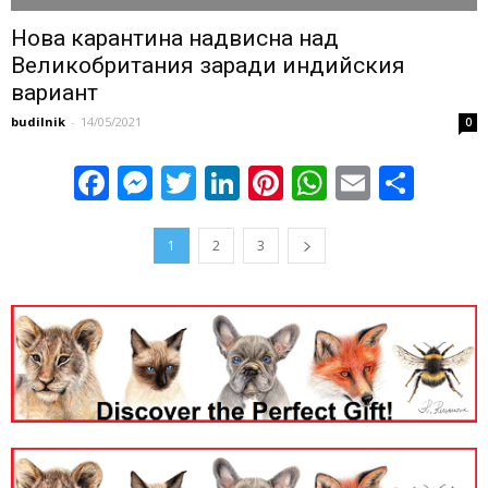
Нова карантина надвисна над
Великобритания заради индийския
вариант
budilnik
-
14/05/2021
0
Facebook
Messenger
Twitter
LinkedIn
Pinterest
WhatsApp
Email
Sha
1
2
3