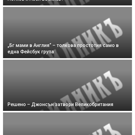
„Бг мами в Англия“ – толкова простотия само в
една Фейсбук група
Решено – Джонсън затвори Великобритания