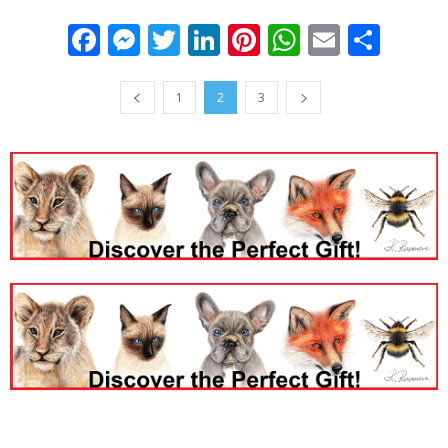
Facebook
Messenger
Twitter
LinkedIn
Pinterest
WhatsApp
Email
Sha
1
2
3