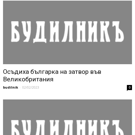
Осъдиха българка на затвор във
Великобритания
budilnik
-
02/02/2023
0