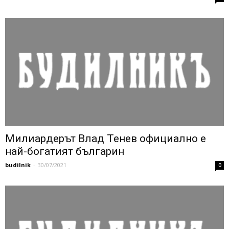
Милиардерът Влад Тенев официално е
най-богатият българин
budilnik
-
30/07/2021
0