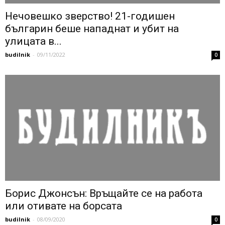
Нечовешко зверство! 21-годишен
българин беше нападнат и убит на
улицата в...
budilnik
-
09/11/2022
0
Борис Джонсън: Връщайте се на работа
или отивате на борсата
budilnik
-
08/09/2020
0