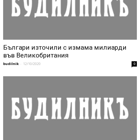
Българи източили с измама милиарди
във Великобритания
budilnik
-
12/10/2020
0