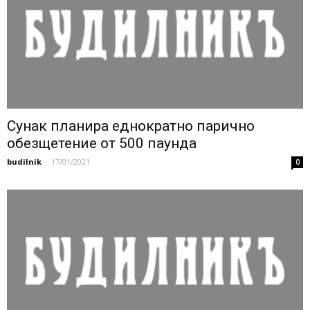
Сунак планира еднократно парично
обезщетение от 500 паунда
budilnik
-
17/01/2021
0