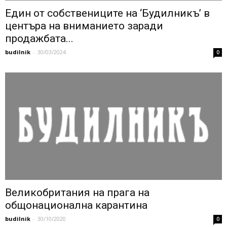
Един от собствениците на ‘Будилникъ’ в
центъра на вниманието заради
продажбата...
budilnik
-
30/03/2024
0
Великобритания на прага на
общонационална карантина
budilnik
-
30/10/2020
0