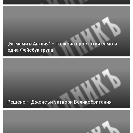
„Бг мами в Англия“ – толкова простотия само в
една Фейсбук група
Решено – Джонсън затвори Великобритания