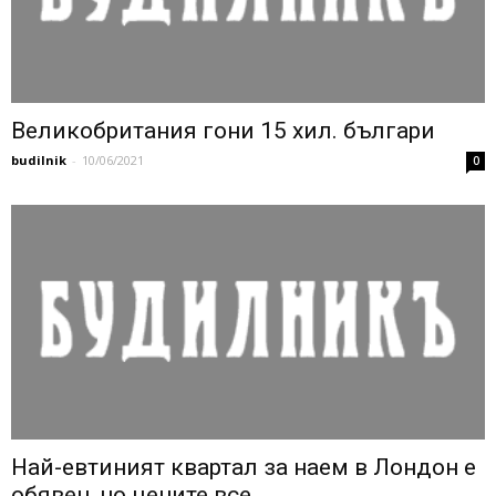
Великобритания гони 15 хил. българи
budilnik
-
10/06/2021
0
Най-евтиният квартал за наем в Лондон е
обявен, но цените все...