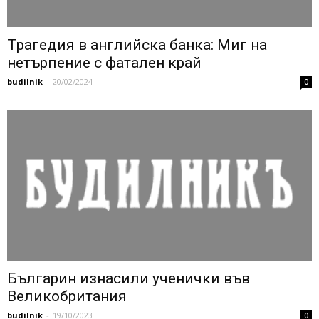
Трагедия в английска банка: Миг на
нетърпение с фатален край
budilnik
-
20/02/2024
0
Българин изнасили ученички във
Великобритания
budilnik
-
19/10/2023
0