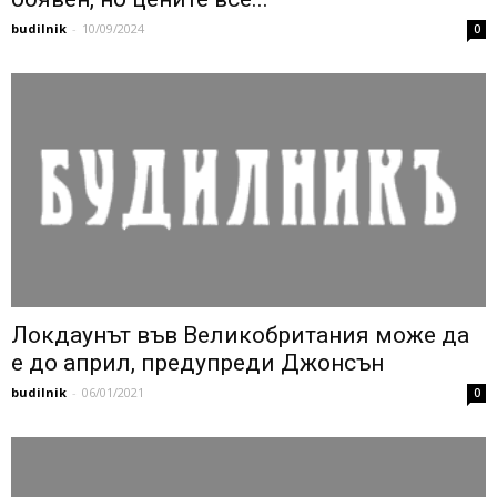
budilnik
-
10/09/2024
0
Локдаунът във Великобритания може да
е до април, предупреди Джонсън
budilnik
-
06/01/2021
0