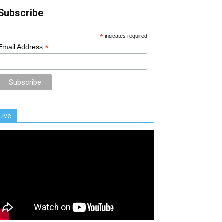
Subscribe
*
indicates required
*
Email Address
Live