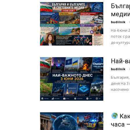
Бълга
медии 
budilnik
-
На 4 юни 
поток с р
до култура
Най-в
budilnik
-
България,
деня На 3
насочено 
Как
часа 