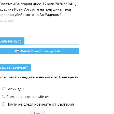
Светът и България днес, 12 юли 2026 г.: САЩ
удариха Иран, Англия е на полуфинал, нов
арест за убийството на Ан Уидикомб
12/07/2026
Валутен курс
British Pound Exchange Rate
Вашето мнение?
олко често следите новините от България?
Всеки ден
Само при важни събития
Почти не следя новините от България