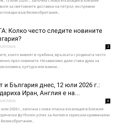
к, 13 юли 2026 г., започна с нова ескалация в Близкия
евоги за световните доставки на петрол, екстремни
и пожари във Великобритания...
А: Колко често следите новините
лгария?
12/07/2026
2
ите, които живеят в чужбина, връзката с родината често
енно през новините. Независимо дали става дума за
 икономика, култура или важни...
 и България днес, 12 юли 2026 г.:
ариха Иран, Англия е на...
12/07/2026
0
 юли 2026 г., започна с нова опасна ескалация в Близкия
торически футболен успех за Англия и сериозни криминални
 Великобритания...