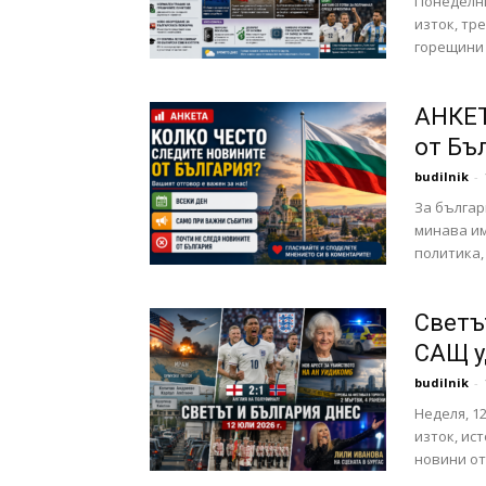
Понеделни
изток, тр
горещини 
АНКЕТ
от Бъ
budilnik
-
За българ
минава им
политика,
Светът
САЩ уд
budilnik
-
Неделя, 12
изток, ис
новини от