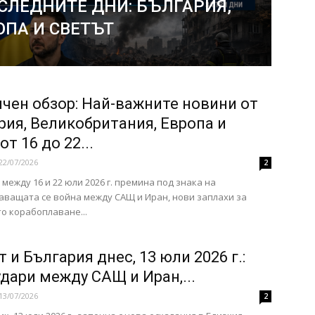
СЛЕДНИТЕ ДНИ: БЪЛГАРИЯ,
ОПА И СВЕТЪТ
чен обзор: Най-важните новини от
рия, Великобритания, Европа и
от 16 до 22...
22/07/2026
2
между 16 и 22 юли 2026 г. премина под знака на
ващата се война между САЩ и Иран, нови заплахи за
о корабоплаване...
 и България днес, 13 юли 2026 г.:
удари между САЩ и Иран,...
13/07/2026
2