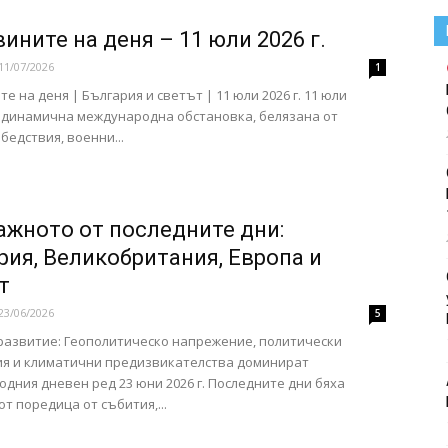
ините на деня – 11 юли 2026 г.
11/07/2026
1
е на деня | България и светът | 11 юли 2026 г. 11 юли
 динамична международна обстановка, белязана от
бедствия, военни...
ажното от последните дни:
рия, Великобритания, Европа и
т
23/06/2026
5
развитие: Геополитическо напрежение, политически
ия и климатични предизвикателства доминират
дния дневен ред 23 юни 2026 г. Последните дни бяха
от поредица от събития,...