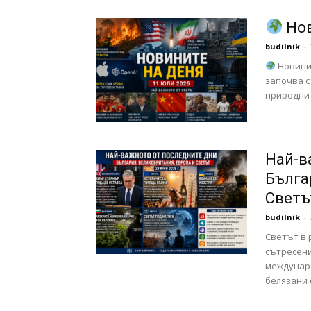
Нов
budilnik
-
Новинит
започва с
природни 
Най-в
Бълга
Светъ
budilnik
-
Светът в 
сътресен
междунаро
белязани 