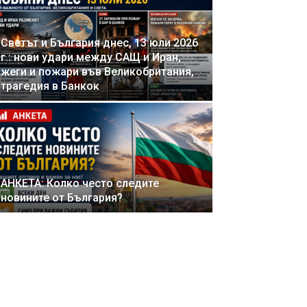
Светът и България днес, 13 юли 2026
г.: нови удари между САЩ и Иран,
жеги и пожари във Великобритания,
трагедия в Банкок
АНКЕТА: Колко често следите
новините от България?