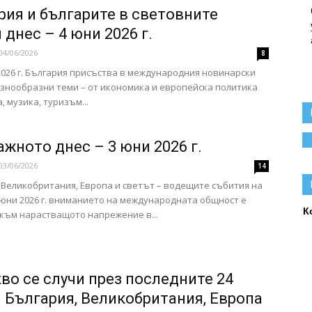
рия и българите в световните
днес – 4 юни 2026 г.
04/06/2026
8
2026 г. България присъства в международния новинарски
азнообразни теми – от икономика и европейска политика
, музика, туризъм...
ажното днес – 3 юни 2026 г.
03/06/2026
14
 Великобритания, Европа и светът – водещите събития на
 юни 2026 г. вниманието на международната общност е
К
към нарастващото напрежение в...
во се случи през последните 24
– България, Великобритания, Европа