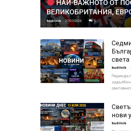
НАЙ-ВАЖНОТО ОТ ПО
ВЕЛИКОБРИТАНИЯ, ЕВР
budilnik
-
27/07/2026
5
Седми
Бълга
света 
budilnik
-
Периодът 
задълбоча
световнот
Светът
нови 
budilnik
-