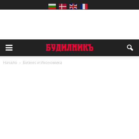
Начало
Бизнес и Икономика