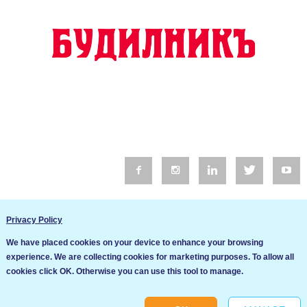
© 2016 Будилник. Всички права запазени.
Privacy Policy
Уебсайт изработка от Go Live UK
We have placed cookies on your device to enhance your browsing
Общи условия
experience. We are collecting cookies for marketing purposes. To allow all
Ние използваме бисквитки за да подобрим услугите си. Ако
cookies click OK. Otherwise you can use this tool to manage.
продължите да посещавате този сайт, ние приемаме, че се
Политика за сигурност и поверителност
съгласявате с използването им.