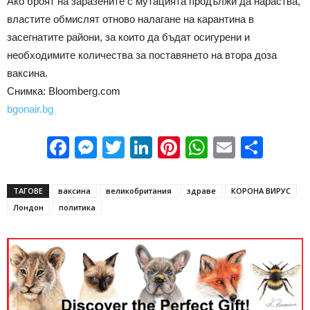
Ако броят на заразените с мутацията продължи да нараства,
властите обмислят отново налагане на карантина в
засегнатите райони, за които да бъдат осигурени и
необходимите количества за поставянето на втора доза
ваксина.
Снимка: Bloomberg.com
bgonair.bg
Facebook
Messenger
Twitter
LinkedIn
Pinterest
WhatsApp
Email
Sha
ТАГОВЕ
ваксина
великобритания
здраве
КОРОНА ВИРУС
Лондон
политика