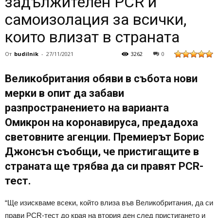
задължителен PCR и
самоизолация за всички,
които влизат в страната
От
budilnik
-
27/11/2021
3262
0
Великобритания обяви в събота нови
мерки в опит да забави
разпространението на варианта
Омикрон на коронавируса, предадоха
световните агенции. Премиерът Борис
Джонсън съобщи, че пристигащите в
страната ще трябва да си правят PCR-
тест.
“Ще изискваме всеки, който влиза във Великобритания, да си
прави PCR-тест до края на втория ден след пристигането и