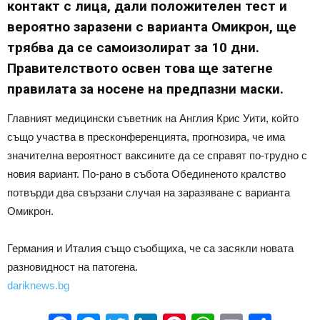
контакт с лица, дали положителен тест и
вероятно заразени с варианта Омикрон, ще
трябва да се самоизолират за 10 дни.
Правителството освен това ще затегне
правилата за носене на предпазни маски.
Главният медицински съветник на Англия Крис Уити, който
също участва в пресконференцията, прогнозира, че има
значителна вероятност ваксините да се справят по-трудно с
новия вариант. По-рано в събота Обединеното кралство
потвърди два свързани случая на заразяване с варианта
Омикрон.
Германия и Италия също съобщиха, че са засякли новата
разновидност на патогена.
dariknews.bg