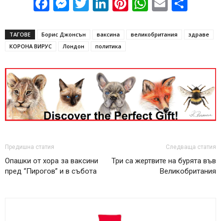
Facebook
Messenger
Twitter
LinkedIn
Pinterest
WhatsApp
Email
Sha
ТАГОВЕ
Борис Джонсън
ваксина
великобритания
здраве
КОРОНА ВИРУС
Лондон
политика
Предишна статия
Следваща статия
Опашки от хора за ваксини
Три са жертвите на бурята във
пред “Пирогов” и в събота
Великобритания