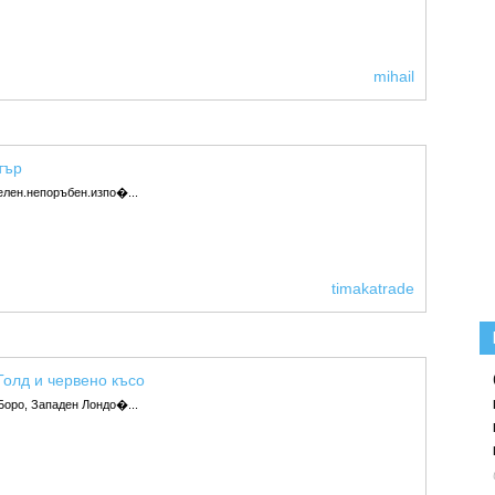
mihail
тър
елен.непоръбен.изпо�...
timakatrade
олд и червено късо
Боро, Западен Лондо�...