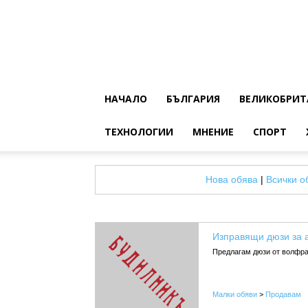
НАЧАЛО
БЪЛГАРИЯ
ВЕЛИКОБРИТ
ТЕХНОЛОГИИ
МНЕНИЕ
СПОРТ
Нова обява
|
Всички о
Изправящи дюзи за 
Предлагам дюзи от волфра
Малки обяви
>
Продавам