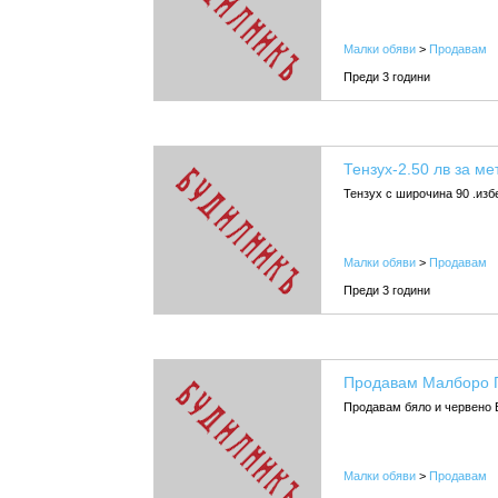
Малки обяви
>
Продавам
Преди 3 години
Тензух-2.50 лв за ме
Тензух с широчина 90 .изб
Малки обяви
>
Продавам
Преди 3 години
Продавам Малборо Г
Продавам бяло и червено 
Малки обяви
>
Продавам