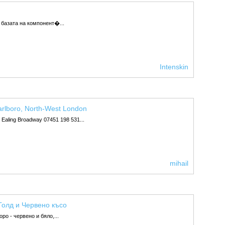
 базата на компонент�...
Intenskin
arlboro, North-West London
, Ealing Broadway 07451 198 531...
mihail
олд и Червено късо
о - червено и бяло,...