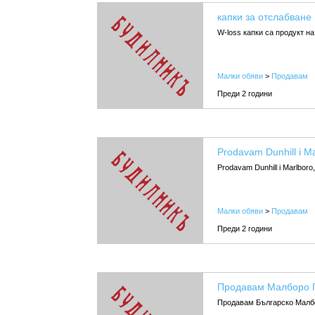
капки за отслабване
W-loss капки са продукт на
Малки обяви
>
Продавам
Преди 2 години
Prodavam Dunhill i M
Prodavam Dunhill i Marlboro
Малки обяви
>
Продавам
Преди 2 години
Продавам Малборо Г
Продавам Българско Малбор