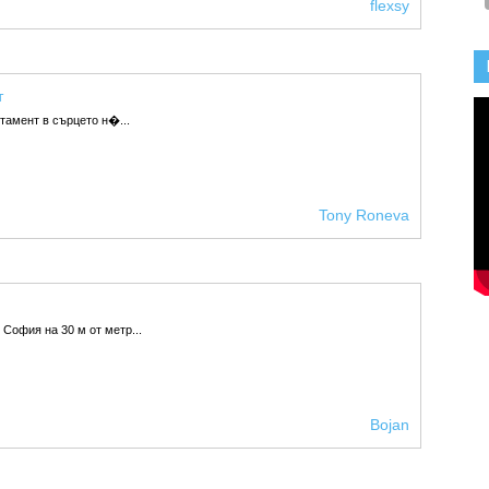
flexsy
т
тамент в сърцето н�...
Tony Roneva
 София на 30 м от метр...
Bojan