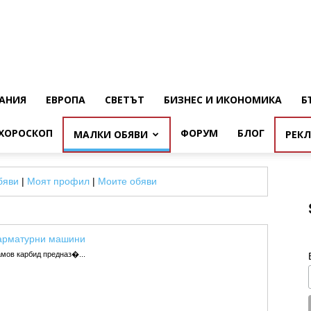
АНИЯ
ЕВРОПА
СВЕТЪТ
БИЗНЕС И ИКОНОМИКА
Б
ХОРОСКОП
ФОРУМ
БЛОГ
МАЛКИ ОБЯВИ
РЕК
бяви
|
Моят профил
|
Моите обяви
арматурни машини
мов карбид предназ�...