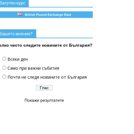
Валутен курс
British Pound Exchange Rate
Вашето мнение?
олко често следите новините от България?
Всеки ден
Само при важни събития
Почти не следя новините от България
Покажи резултатите