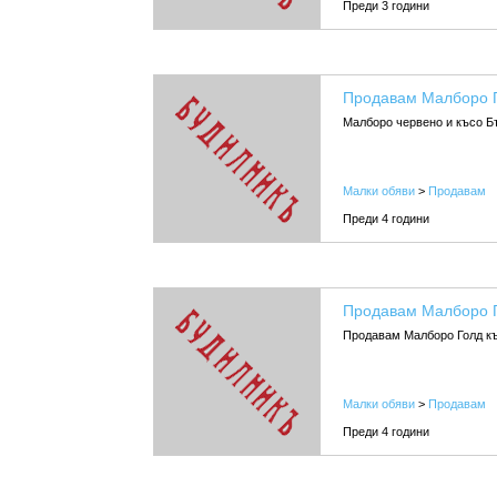
Преди 3 години
Продавам Малборо Г
Малборо червено и късо Бъ
Малки обяви
>
Продавам
Преди 4 години
Продавам Малборо Г
Продавам Малборо Голд къс
Малки обяви
>
Продавам
Преди 4 години