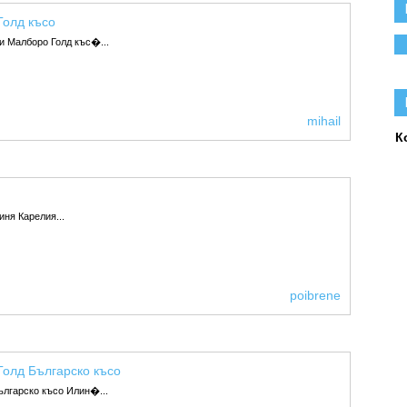
олд късо
и Малборо Голд къс�...
mihail
К
иня Карелия...
poibrene
олд Българско късо
лгарско късо Илин�...