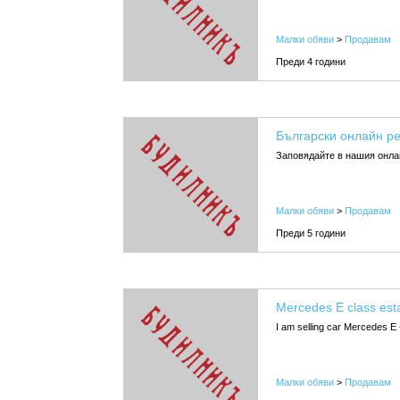
Малки обяви
>
Продавам
Преди 4 години
Български онлайн р
Заповядайте в нашия онлай
Малки обяви
>
Продавам
Преди 5 години
Mercedes E class est
I am selling car Mercedes E 
Малки обяви
>
Продавам