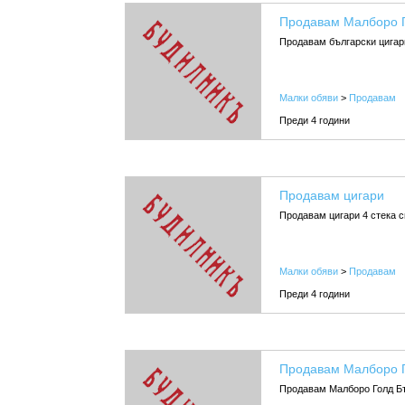
Продавам Малборо Г
Продавам български цигар
Малки обяви
>
Продавам
Преди 4 години
Продавам цигари
Продавам цигари 4 стека с
Малки обяви
>
Продавам
Преди 4 години
Продавам Малборо Г
Продавам Малборо Голд Бъ