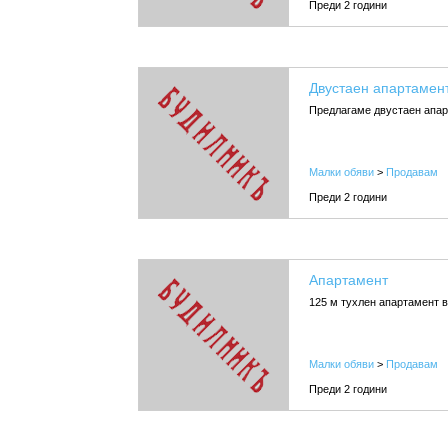
Преди 2 години
Двустаен апартамен
Предлагаме двустаен апар
Малки обяви
>
Продавам
Преди 2 години
Апартамент
125 м тухлен апартамент в
Малки обяви
>
Продавам
Преди 2 години