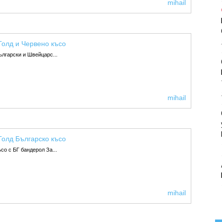
mihail
олд и Червено късо
лгарски и Швейцарс...
mihail
олд Българско късо
о с БГ бандерол За...
mihail