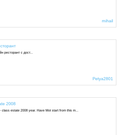
mihail
есторант
н ресторант с дост...
Petya2801
ate 2008
- class estate 2008 year. Have Mot start from this m...