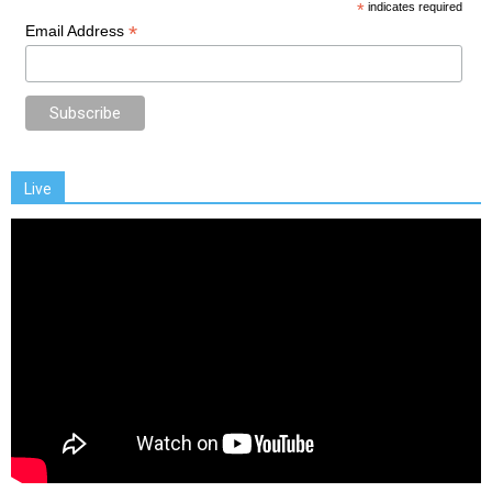
*
indicates required
*
Email Address
Live