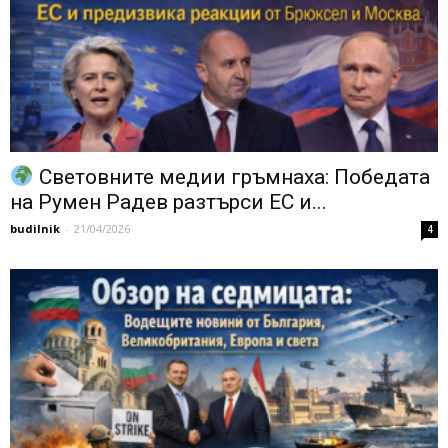
Световните медии гръмнаха: Победата
на Румен Радев разтърси ЕС и...
budilnik
-
21/04/2026
4