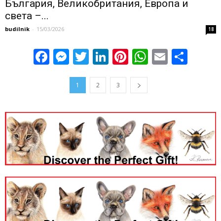
България, Великобритания, Европа и
света –...
budilnik
-
15/03/2026
18
Facebook
Messenger
Twitter
LinkedIn
Pinterest
WhatsApp
Email
Sha
1
2
3