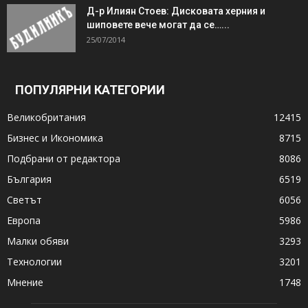
Д-р Илиян Стоев: Дисковата херния и
шиповете вече могат да се…...
25/07/2014
ПОПУЛЯРНИ КАТЕГОРИИ
Великобритания
12415
Бизнес и Икономика
8715
Подбрани от редактора
8086
България
6519
Светът
6056
Европа
5986
Малки обяви
3293
Технологии
3201
Мнение
1748