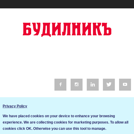
© 2016 Будилник. Всички права запазени.
Privacy Policy
Уебсайт изработка от Go Live UK
We have placed cookies on your device to enhance your browsing
Общи условия
experience. We are collecting cookies for marketing purposes. To allow all
Ние използваме бисквитки за да подобрим услугите си. Ако
cookies click OK. Otherwise you can use this tool to manage.
продължите да посещавате този сайт, ние приемаме, че се