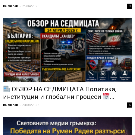
budilnik
-
25/04/2026
9
ОБЗОР НА СЕДМИЦАТА Политика,
институции и глобални процеси
...
budilnik
-
24/04/2026
6