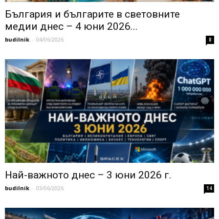
България и българите в световните
медии днес – 4 юни 2026...
budilnik
-
04/06/2026
8
Най-важното днес – 3 юни 2026 г.
budilnik
-
03/06/2026
14