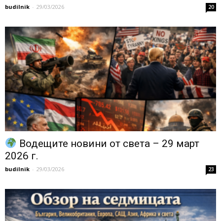
budilnik
-
29/03/2026
20
Водещите новини от света – 29 март
2026 г.
budilnik
-
29/03/2026
23