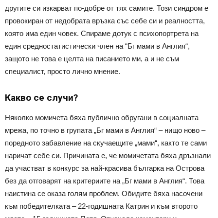
другите си изкарват по-добре от тях самите. Този синдром е
провокиран от недобрата връзка със себе си и реалността,
която има един човек. Спираме дотук с психопортрета на
един средностатистически член на “Бг мами в Англия“,
защото не това е целта на писанието ми, а и не съм
специалист, просто лично мнение.
Какво се случи?
Няколко момичета бяха публично обругани в социалната
мрежа, по точно в групата „Бг мами в Англия“ – нищо ново –
поредното забавление на скучаещите „мами“, както те сами
наричат себе си. Причината е, че момичетата бяха дръзнали
да участват в конкурс за най-красива българка на Острова
без да отговарят на критериите на „Бг мами в Англия“. Това
наистина се оказа голям проблем. Обидите бяха насочени
към победителката – 22-годишната Катрин и към второто