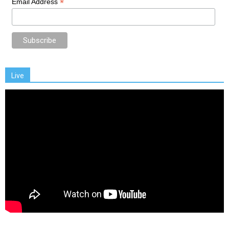
*
Email Address
Live