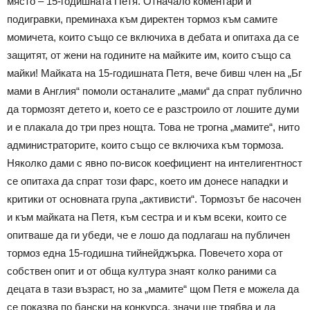
място – 15-годишната Петя. Отначало коментари и
подигравки, преминаха към директен тормоз към самите
момичета, които също се включиха в дебата и опитаха да се
защитят, от жени на годините на майките им, които също са
майки! Майката на 15-годишната Петя, вече бивш член на „Бг
мами в Англия“ помоли останалите „мами“ да спрат публично
да тормозят детето и, което се е разстроило от лошите думи
и е плакала до три през нощта. Това не трогна „мамите“, нито
администраторите, които също се включиха към тормоза.
Няколко дами с явно по-висок коефициент на интелигентност
се опитаха да спрат този фарс, което им донесе нападки и
критики от основната група „активисти“. Тормозът бе насочен
и към майката на Петя, към сестра и и към всеки, които се
опитваше да ги убеди, че е лошо да подлагаш на публичен
тормоз една 15-годишна тийнейджърка. Повечето хора от
собствен опит и от обща култура знаят колко раними са
децата в тази възраст, но за „мамите“ щом Петя е можела да
се показва по бански на конкурса, значи ще трябва и да