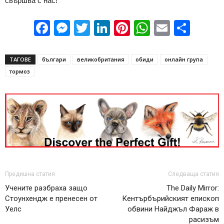
свършва с нас!
Facebook
Messenger
Twitter
LinkedIn
Pinterest
WhatsApp
Email
Sha
ТАГОВЕ
българи
великобритания
обиди
онлайн група
тормоз
Предишна статия
Следваща статия
Учените разбраха защо
The Daily Mirror:
Стоунхендж е пренесен от
Кентърбърийският епископ
Уелс
обвини Найджъл Фараж в
расизъм