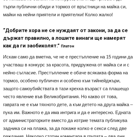
търпи публични обиди и тормоз от връстници на майка си,
майки на нейни приятели и приятелки! Колко жалко!
“Добрите хора не се нуждаят от закони, за да се
държат правилно, а лошите винаги ще намерят
как да ги заобиколят.”
Платон
Искам само да вметна, че не е престъпление на 15 години да
участваш в конкурс за красота, придружена от майка си и с
нейно съгласие. Престъпление е обаче всякаква форма на
тормоз, особено публичен и особено към тийнейджъри,
защото самоубийствата в тази крехка възраст са плашещо
често явление във Великобритания. Но какво от това,
гаврата не е към тяхното дете, а към детето на друга майка –
пука им. Важното е да има интрига и да е интересно. Едната
от администраторките вместо да изтрие темата публикува
задника си на плажа, за да покаже колко е секси след две
раждания. Няколко стотин коментара в групата – два дни