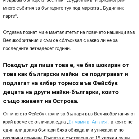
много събития за българите тук под марката „ Будилник
парти“.
Отдавна познат ми е манталитетът на повечето нашенци във
Великобритания и съм се сблъсквал с какво ли не за
последните петнадесет години.
Поводът да пиша това е, че бях шокиран от
това как български майки се подиграват и
подлагат на кибер тормоз във Фейсбук
децата на други майки-българки, които
също живеят на Острова.
От многото Фейсбук групи за българи във Великобритания от
край време се отличава една „
Бг мами в Англия
“, в която не
един или двама българи бяха обиждани и унижавани по
различни причини. Групата е съставена от 15 хиляди души,