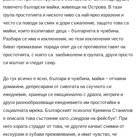
повечето български майки, живеещи на Острова. В тази
група простотията и ниското ниво са най-ярко изразени и
често са поводи за смях и дори съжаление, защото това са
майки, които възпитават деца – българчета в чужбина.
Разбира се има и изключения, но тези изключения често
биват премахвани поради опит да се противопоставят на
простотията, с която са заобиколени в групата, други просто
си мълчат и гледат сеир.
До тук всичко е ясно, българи в чужбина, майки – отчаяни
домакини, депресирани от сивотата на скучното си
ежедневие, хранещи се емоционално с дразги, интриги и
други разнообразяващи ежедневието им простотийки в
социалната мрежа. Българският психолог Кремена Станилов
е описала това състояние като „синдром на фейсбук“. При
него хората страдат от това, че другите качват снимки от
екскурзии и хубави преживявания, и имат чувство, че