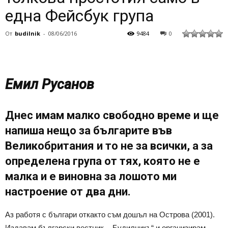
една Фейсбук група
От
budilnik
-
08/06/2016
9484
0
Емил Русанов
Днес имам малко свободно време и ще
напиша нещо за българите във
Великобритания и то не за всички, а за
определена група от тях, която не е
малка и е виновна за лошото ми
настроение от два дни.
Аз работя с българи откакто съм дошъл на Острова (2001).
Издавам български вестник –„Будилникъ“ и организирам