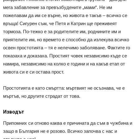
мега забавление за превъзбудените „мами“. Не им
пожелавам да им се върне, но живота е такъв – всичко се
връща! Сигурен съм, че Петя и Катрин ще преживеят
тормоза. По-тежко е за родителите им, роднините им и
приятелите им, но времето е способно да излекува всичко
освен простотията – тя е нелечимо заболяване. Фактите го
показаха и доказаха. Простият човек независимо къде се
намира, независимо на колко е години и на какъв етап от
живота си е си остава прост.
Простотията е като смъртта: мъртвият не осъзнава, че е
мъртъв, но другите страдат от това.
Изводът
Припомних си отново каква е причината да съм в чужбина и
защо в България не е розово. Всичко започва с нас и