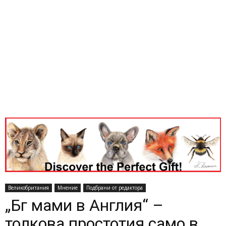
Великобритания
Мнение
Подбрани от редактора
„Бг мами в Англия“ –
толкова простотия само в