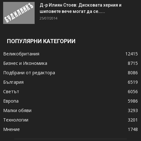
Д-р Илиян Стоев: Дисковата херния и
шиповете вече могат да се…...
25/07/2014
ПОПУЛЯРНИ КАТЕГОРИИ
Великобритания
12415
Бизнес и Икономика
8715
Подбрани от редактора
8086
България
6519
Светът
6056
Европа
5986
Малки обяви
3293
Технологии
3201
Мнение
1748