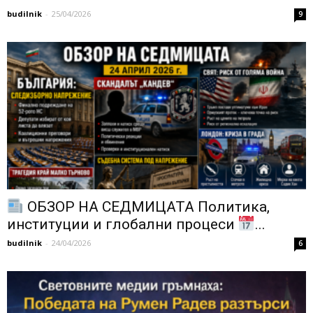
budilnik
-
25/04/2026
9
ОБЗОР НА СЕДМИЦАТА Политика,
институции и глобални процеси
...
budilnik
-
24/04/2026
6