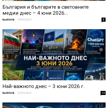
България и българите в световните
медии днес – 4 юни 2026...
budilnik
-
04/06/2026
8
Най-важното днес – 3 юни 2026 г.
budilnik
-
03/06/2026
14