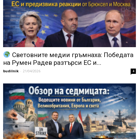
Световните медии гръмнаха: Победата
на Румен Радев разтърси ЕС и...
budilnik
-
21/04/2026
4