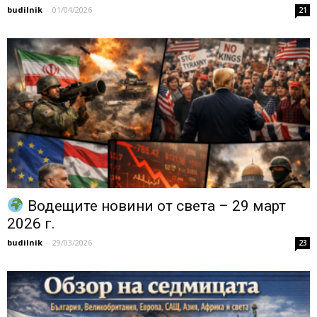
budilnik
-
01/04/2026
21
Водещите новини от света – 29 март
2026 г.
budilnik
-
29/03/2026
23