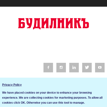
© 2016 Будилник. Всички права запазени.
Privacy Policy
Уебсайт изработка от Go Live UK
We have placed cookies on your device to enhance your browsing
Общи условия
experience. We are collecting cookies for marketing purposes. To allow all
Ние използваме бисквитки за да подобрим услугите си. Ако
cookies click OK. Otherwise you can use this tool to manage.
продължите да посещавате този сайт, ние приемаме, че се