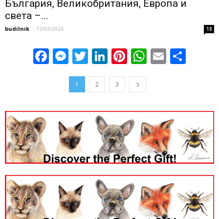
България, Великобритания, Европа и
света –...
budilnik
-
15/03/2026
18
Facebook
Messenger
Twitter
LinkedIn
Pinterest
WhatsApp
Email
Sha
1
2
3