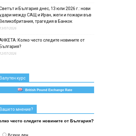
Светът и България днес, 13 юли 2026 г.: нови
удари между САЩ и Иран, жеги и пожари във
Великобритания, трагедия в Банкок
13/07/2026
АНКЕТА: Колко често следите новините от
България?
12/07/2026
Валутен курс
British Pound Exchange Rate
Вашето мнение?
олко често следите новините от България?
Всеки ден