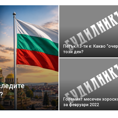
Петък 13-ти е: Какво “очер
този ден?
следите
?
Големият месечен хороск
за февруари 2022