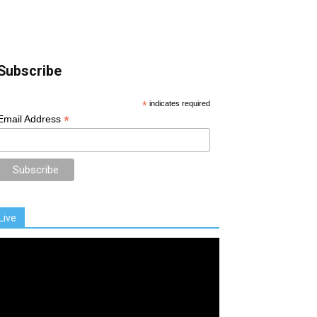
Subscribe
*
indicates required
*
Email Address
Live