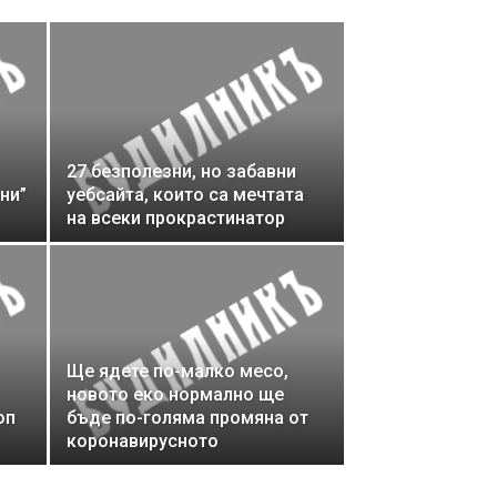
27 безполезни, но забавни
ни”
уебсайта, които са мечтата
на всеки прокрастинатор
Ще ядете по-малко месо,
новото еко нормално ще
оп
бъде по-голяма промяна от
коронавирусното