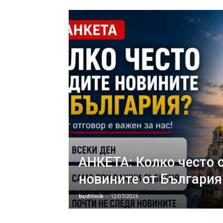
АНКЕТА: Колко често 
новините от България
budilnik
-
12/07/2026