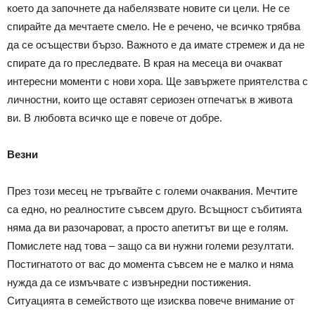
което да започнете да набелязвате новите си цели. Не се
спирайте да мечтаете смело. Не е речено, че всичко трябва
да се осъществи бързо. Важното е да имате стремеж и да не
спирате да го преследвате. В края на месеца ви очакват
интересни моменти с нови хора. Ще завържете приятелства с
личностни, които ще оставят сериозен отпечатък в живота
ви. В любовта всичко ще е повече от добре.
Везни
През този месец не тръгвайте с големи очаквания. Мечтите
са едно, но реалностите съвсем друго. Всъщност събитията
няма да ви разочароват, а просто апетитът ви ще е голям.
Помислете над това – защо са ви нужни големи резултати.
Постигнатото от вас до момента съвсем не е малко и няма
нужда да се измъчвате с извънредни постижения.
Ситуацията в семейството ще изисква повече внимание от