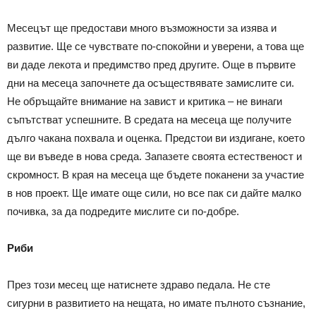
Месецът ще предостави много възможности за изява и
развитие. Ще се чувствате по-спокойни и уверени, а това ще
ви даде лекота и предимство пред другите. Още в първите
дни на месеца започнете да осъществявате замислите си.
Не обръщайте внимание на завист и критика – не винаги
съпътстват успешните. В средата на месеца ще получите
дълго чакана похвала и оценка. Предстои ви издигане, което
ще ви въведе в нова среда. Запазете своята естественост и
скромност. В края на месеца ще бъдете поканени за участие
в нов проект. Ще имате още сили, но все пак си дайте малко
почивка, за да подредите мислите си по-добре.
Риби
През този месец ще натиснете здраво педала. Не сте
сигурни в развитието на нещата, но имате пълното съзнание,