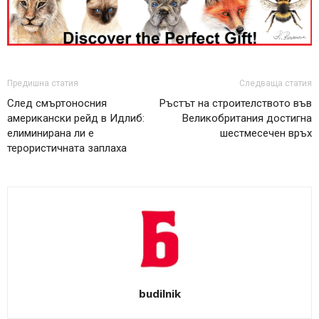
Предишна статия
Следваща статия
След смъртоносния
Ръстът на строителството във
американски рейд в Идлиб:
Великобритания достигна
елиминирана ли е
шестмесечен връх
терористичната заплаха
budilnik