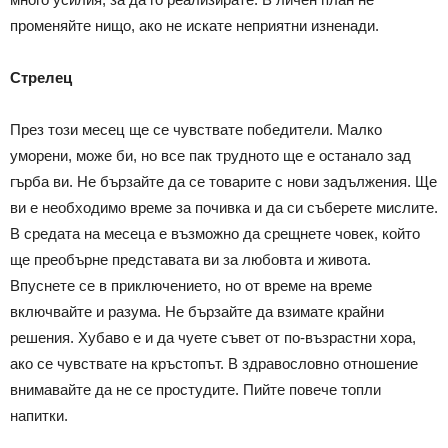
променяйте нищо, ако не искате неприятни изненади.
Стрелец
През този месец ще се чувствате победители. Малко
уморени, може би, но все пак трудното ще е останало зад
гърба ви. Не бързайте да се товарите с нови задължения. Ще
ви е необходимо време за почивка и да си съберете мислите.
В средата на месеца е възможно да срещнете човек, който
ще преобърне представата ви за любовта и живота.
Впуснете се в приключението, но от време на време
включвайте и разума. Не бързайте да взимате крайни
решения. Хубаво е и да чуете съвет от по-възрастни хора,
ако се чувствате на кръстопът. В здравословно отношение
внимавайте да не се простудите. Пийте повече топли
напитки.