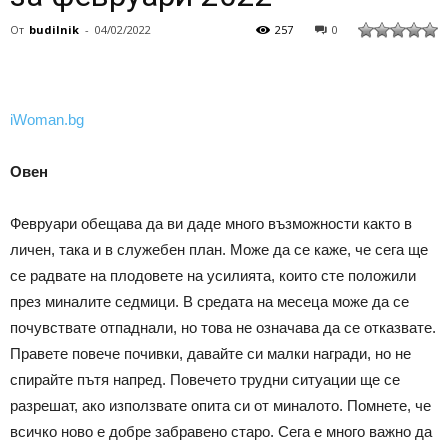
От
budilnik
-
04/02/2022
257
0
iWoman.bg
Овен
Февруари обещава да ви даде много възможности както в
личен, така и в служебен план. Може да се каже, че сега ще
се радвате на плодовете на усилията, които сте положили
през миналите седмици. В средата на месеца може да се
почувствате отпаднали, но това не означава да се отказвате.
Правете повече почивки, давайте си малки награди, но не
спирайте пътя напред. Повечето трудни ситуации ще се
разрешат, ако използвате опита си от миналото. Помнете, че
всичко ново е добре забравено старо. Сега е много важно да