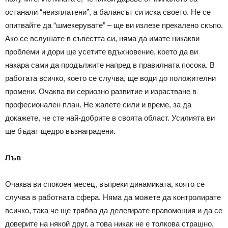
останали “неизплатени”, а балансът си иска своето. Не се
опитвайте да “шмекерувате” – ще ви излезе прекалено скъпо.
Ако се вслушате в съвестта си, няма да имате никакви
проблеми и дори ще усетите вдъхновение, което да ви
накара сами да продължите напред в правилната посока. В
работата всичко, което се случва, ще води до положителни
промени. Очаква ви сериозно развитие и израстване в
професионален план. Не жалете сили и време, за да
докажете, че сте най-добрите в своята област. Усилията ви
ще бъдат щедро възнаградени.
Лъв
Очаква ви спокоен месец, въпреки динамиката, която се
случва в работната сфера. Няма да можете да контролирате
всичко, така че ще трябва да делегирате правомощия и да се
доверите на някой друг, а това никак не е толкова страшно,