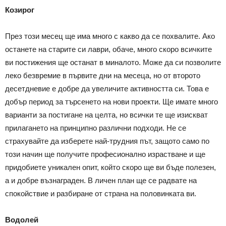
Козирог
През този месец ще има много с какво да се похвалите. Ако
останете на старите си лаври, обаче, много скоро всичките
ви постижения ще останат в миналото. Може да си позволите
леко безвремие в първите дни на месеца, но от второто
десетдневие е добре да увеличите активността си. Това е
добър период за търсенето на нови проекти. Ще имате много
варианти за постигане на целта, но всички те ще изискват
прилагането на принципно различни подходи. Не се
страхувайте да изберете най-трудния път, защото само по
този начин ще получите професионално израстване и ще
придобиете уникален опит, който скоро ще ви бъде полезен,
а и добре възнаграден. В личен план ще се радвате на
спокойствие и разбиране от страна на половинката ви.
Водолей