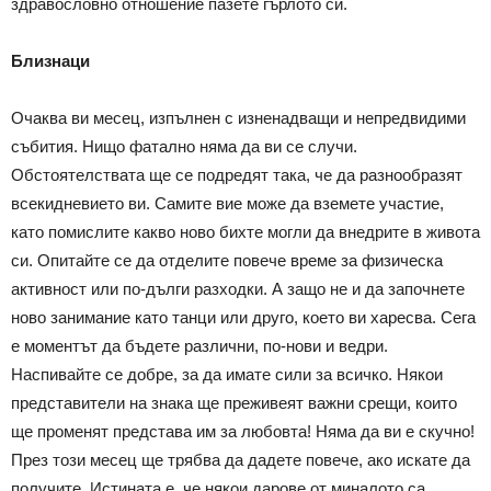
здравословно отношение пазете гърлото си.
Близнаци
Очаква ви месец, изпълнен с изненадващи и непредвидими
събития. Нищо фатално няма да ви се случи.
Обстоятелствата ще се подредят така, че да разнообразят
всекидневието ви. Самите вие може да вземете участие,
като помислите какво ново бихте могли да внедрите в живота
си. Опитайте се да отделите повече време за физическа
активност или по-дълги разходки. А защо не и да започнете
ново занимание като танци или друго, което ви харесва. Сега
е моментът да бъдете различни, по-нови и ведри.
Наспивайте се добре, за да имате сили за всичко. Някои
представители на знака ще преживеят важни срещи, които
ще променят представа им за любовта! Няма да ви е скучно!
През този месец ще трябва да дадете повече, ако искате да
получите. Истината е, че някои дарове от миналото са