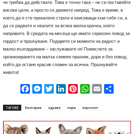
че трябва да действате. Това е точно така – не си поставяйте
високи цели, а просто се движете напред. Това е време, в
което да е сте прекалено строги и изискващи към себе си, а
да се радвате и хвалите за всяка малка крачка, която
направите. В средата на месеца ще имате сериозен повод за
гордост и празнуване. Подарете си моменти на радост и
малко възгордяване – заслужавате ги! Помислете за
организирането на малък семеен празник, дори и без повод,
който да остане красив спомен за всички. Празнувайте
живота!
Facebook
Messenger
Twitter
LinkedIn
Pinterest
WhatsApp
Email
Sha
ТАГОВЕ
България
здраве
пари
хороскоп