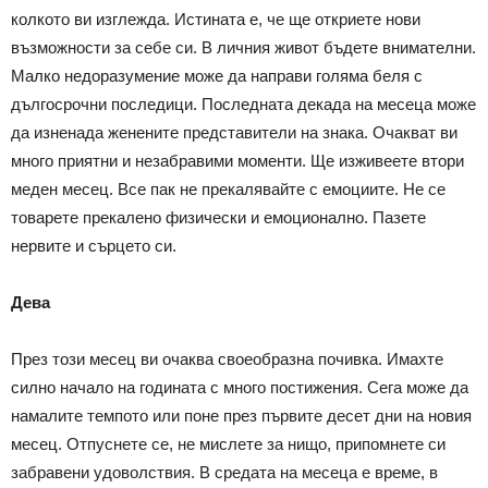
колкото ви изглежда. Истината е, че ще откриете нови
възможности за себе си. В личния живот бъдете внимателни.
Малко недоразумение може да направи голяма беля с
дългосрочни последици. Последната декада на месеца може
да изненада женените представители на знака. Очакват ви
много приятни и незабравими моменти. Ще изживеете втори
меден месец. Все пак не прекалявайте с емоциите. Не се
товарете прекалено физически и емоционално. Пазете
нервите и сърцето си.
Дева
През този месец ви очаква своеобразна почивка. Имахте
силно начало на годината с много постижения. Сега може да
намалите темпото или поне през първите десет дни на новия
месец. Отпуснете се, не мислете за нищо, припомнете си
забравени удоволствия. В средата на месеца е време, в