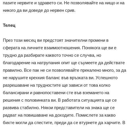
пазите нервите и здравето си. Не позволявайте на нищо и на
никого да ви доведе до нервен срив.
Телец
През този месец ви предстоят значителни промени в
сферата на личните взаимоотношения. Понякога ще ви е
трудно да разбирате каквото точно се случва, но
благодарение на натрупания опит ще съумеете да действате
правилно. Все пак не си позволявайте прекалено много, за да
не нарушите крехкия баланс във връзката ви. Успешното
разрешаване на трудностите ще зависи от това колко
балансирани и равнопоставени сте във вземането на
решения с половинката ви. В работата ситуацията ще се
развива стабилно. Някои представители на знака ще се
радват на повишаване на доходите. Помислете за какво
бихте могли да спестите, преди да се втурнете да харчите. В