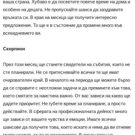
ваша страна. Хубаво е да посветите повече време на дома и
особено на децата. Не пропускайте шанса да заздравите
връзката си. В края на месеца ще получите интересно
предложение. То ще е в състояние да промени много във
всекидневието ви.
Скорпион
През този месец ще станете свидетели на събития, които не
сте планирали. Не се притеснявайте всички те ще имат
очарователен край. В началото на периода ще можете бързо
да се справите с неотложни задачи и да преминете към това,
което смятате за наистина важно. От вас зависи на какво ще
дадете приоритет. Не губете време за планиране, а просто
действайте. В сферата на професионалната дейност много
ще зависи от вашите чувства и емоции. Имате всички
шансове да получите това, което искате и няма да ви отнеме
много усилия, за да го реализирате. В личен план не