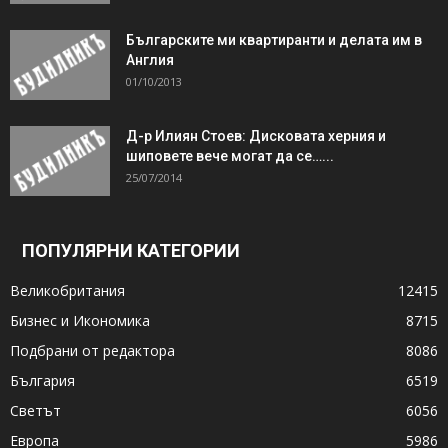
Българските ми квартиранти и делата им в
Англия
01/10/2013
Д-р Илиян Стоев: Дисковата херния и
шиповете вече могат да се…...
25/07/2014
ПОПУЛЯРНИ КАТЕГОРИИ
Великобритания
12415
Бизнес и Икономика
8715
Подбрани от редактора
8086
България
6519
Светът
6056
Европа
5986