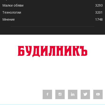
Малки обяви
3293
Технологии
3201
Мнение
1748