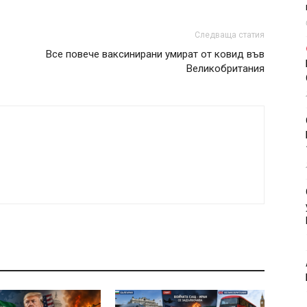
Следваща статия
Все повече ваксинирани умират от ковид във
Великобритания