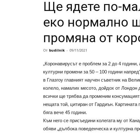
Ще ядете по-ма
еко нормално щ
промяна от кор
От
budilnik
-
09/11/2021
„Коронавирусът е проблем за 2 до 4 години,
културни промени за 50 – 100 години напре
в Глазгоу главният научен съветник на Вели
колело, намалих месото, дойдох от Лондон д
всички ще трябва да променим консумацията
нещата той, цитиран от Гардиън. Картината 
бяга вече 45 години.
Към него се присъедини колегата му от Кана
обяви „дълбока поведенческа и културна пр