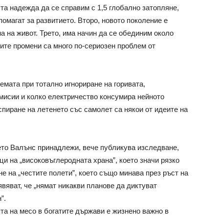
та надежда да се справим с 1,5 глобално затопляне,
помагат за развитието. Второ, новото поколение е
а на живот. Трето, има начин да се обединим около
ите промени са много по-сериозен проблем от
емата при тотално игнориране на горивата,
емисии и колко електричество консумира нейното
спиране на летенето със самолет са някои от идеите на
ето Валънс принадлежи, вече публикува изследване,
ци на „високовъглеродната храна”, което значи рязко
не на „честите полети”, което също минава през ръст на
аявяват, че „нямат никакви планове да диктуват
”.
та на месо в богатите държави е жизнено важно в