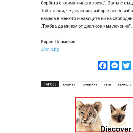
борбата с климатичната криза”. Валънс същ
Той твърди, че „зеленият избор е лесен изб
намеса в менюто и навиците ни на свободни 
„Трябва да минем от диагноза към лечение”.
Кирил Пламенов
19min.bg
Face
Me
ТАГОВЕ
климат
политика
свят
техноло