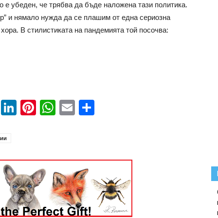
о е убеден, че трябва да бъде наложена тази политика.
ор” и нямало нужда да се плашим от една сериозна
хора. В стилистиката на пандемията той посочва:
book
ssenger
Twitter
LinkedIn
Pinterest
WhatsApp
Email
Share
гии