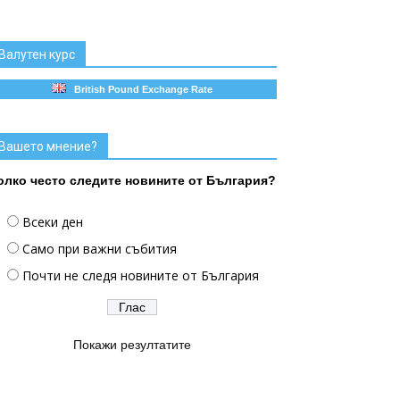
Валутен курс
British Pound Exchange Rate
Вашето мнение?
олко често следите новините от България?
Всеки ден
Само при важни събития
Почти не следя новините от България
Покажи резултатите