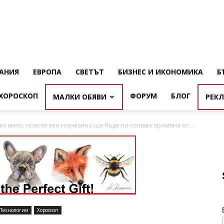
АНИЯ
ЕВРОПА
СВЕТЪТ
БИЗНЕС И ИКОНОМИКА
Б
ХОРОСКОП
ФОРУМ
БЛОГ
МАЛКИ ОБЯВИ
РЕК
ко месо, новото еко нормално ще бъде по-голяма промяна от...
Технологии
Хороскоп