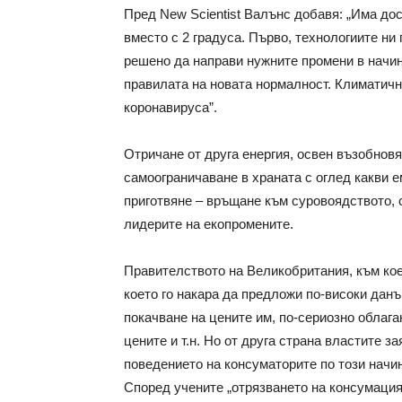
Пред New Scientist Валънс добавя: „Има дос
вместо с 2 градуса. Първо, технологиите ни 
решено да направи нужните промени в начин
правилата на новата нормалност. Климатичн
коронавируса”.
Отричане от друга енергия, освен възобновя
самоограничаване в храната с оглед какви 
приготвяне – връщане към суровоядството, 
лидерите на екопромените.
Правителството на Великобритания, към ко
което го накара да предложи по-високи данъ
покачване на цените им, по-сериозно облага
цените и т.н. Но от друга страна властите з
поведението на консуматорите по този начин
Според учените „отрязването на консумация