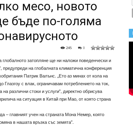
лко месо, новото
е бъде по-голяма
онавирусното
245
0
 а глобалното затопляне ще ни наложи поведенчески и
д”, предупреди на глобалната климатична конференция
кобритания Патрик Валънс. „Ето аз минах от кола на
о Глазгоу с влак, ограничавам потреблението на ток,
 на различни стоки и услуги”, директно обрисува
прилича на ситуация в Китай при Мао, от която страна
да – главният учен на страната Мона Немер, която
омяна в нашата връзка със земята”.