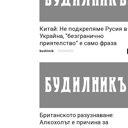
Китай: Не подкрепяме Русия в
Украйна, “безгранично
приятелство” е само фраза
budilnik
-
05/04/2023
Британското разузнаване:
Алкохолът е причина за