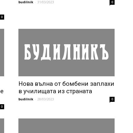
budilnik
-
31/03/2023
0
0
Нова вълна от бомбени заплахи
не
в училищата из страната
budilnik
-
28/03/2023
0
0