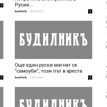
Русия...
0
budilnik
-
08/04/2023
0
Още един руски магнат се
“самоуби”, този път в ареста
budilnik
-
06/04/2023
0
0