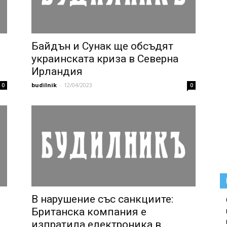
Байдън и Сунак ще обсъдят
украинската криза в Северна
Ирландия
budilnik
-
12/04/2023
0
0
В нарушение със санкциите:
Британска компания е
изпратила електроника в