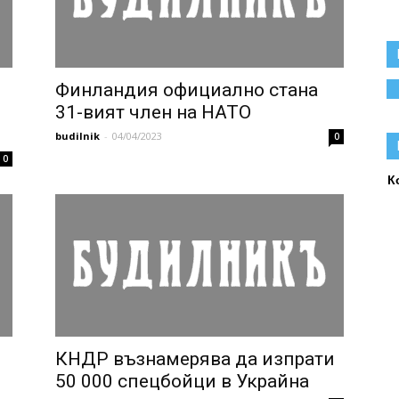
Финландия официално стана
31-вият член на НАТО
budilnik
-
04/04/2023
0
0
К
КНДР възнамерява да изпрати
50 000 спецбойци в Украйна