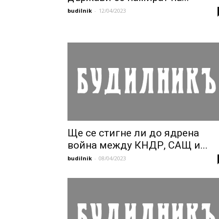
budilnik
-
12/04/2023
Ще се стигне ли до ядрена
война между КНДР, САЩ и...
budilnik
-
08/04/2023