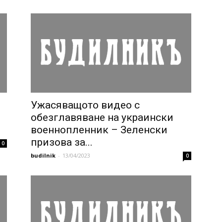
Ужасяващото видео с
обезглавяване на украински
военнопленник – Зеленски
призова за...
0
budilnik
-
13/04/2023
0