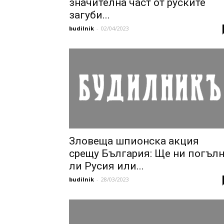
значителна част от руските
загуби...
budilnik
-
02/04/2023
Зловеща шпионска акция
срещу България: Ще ни погъл
ли Русия или...
budilnik
-
28/03/2023