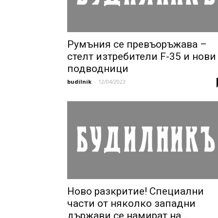
Румъния се превъоръжава –
стелт изтребители F-35 и нови
подводници
budilnik
-
12/04/2023
Ново разкритие! Специални
части от няколко западни
държави се намират на...