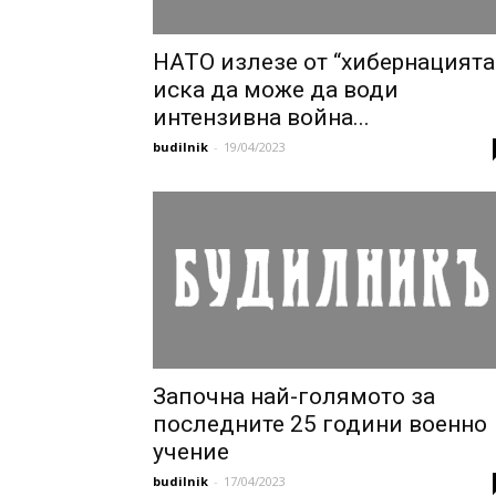
НАТО излезе от “хибернацията
иска да може да води
интензивна война...
budilnik
-
19/04/2023
Започна най-голямото за
последните 25 години военно
учение
budilnik
-
17/04/2023