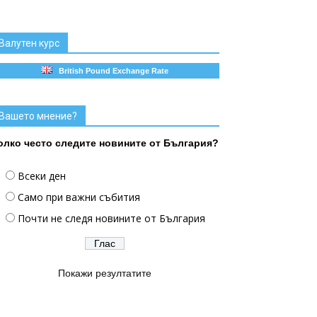
Валутен курс
British Pound Exchange Rate
Вашето мнение?
олко често следите новините от България?
Всеки ден
Само при важни събития
Почти не следя новините от България
Покажи резултатите