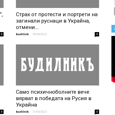
”,
Страх от протести и портрети на
загинали руснаци в Украйна,
отмени...
budilnik
-
18/04/2023
0
0
Само психичноболните вече
вярват в победата на Русия в
Украйна
budilnik
-
13/04/2023
0
0