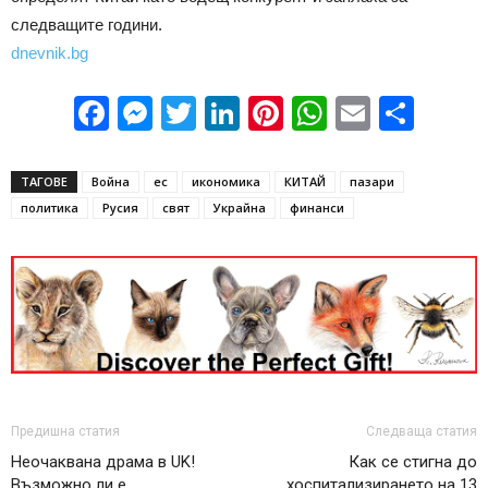
следващите години.
dnevnik.bg
Facebook
Messenger
Twitter
LinkedIn
Pinterest
WhatsApp
Email
Sha
ТАГОВЕ
Война
ес
икономика
КИТАЙ
пазари
политика
Русия
свят
Украйна
финанси
Предишна статия
Следваща статия
Неочаквана драма в UK!
Как се стигна до
Възможно ли е
хоспитализирането на 13