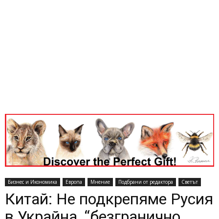
Бизнес и Икономика
Европа
Мнение
Подбрани от редактора
Светът
Китай: Не подкрепяме Русия
в Украйна, “безгранично