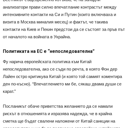
анализатори прави силно впечатлание контрастът между
интензивните контакти на Си и Путин (които включваха и
визита в Москва миналия месец) и фактът, че такива
контакти на Киев и Пекин предстои да се състоят за пръв път
от началото на войната в Украйна.
Политиката на ЕС е “непоследователна”
Фу нарича европейската политика към Китай
непоследователна, ако се съди по речта, в която Фон дер
Лайен остро критикува Китай (и която той самият коментира
ден по-късно). “Впечатлението ми бе, сякаш двама души се
карат.”
Посланикът обаче приветства желанието да се намали
рискът в отношенията и изразява надежда, че в крайна
сметка ще бъдат свалени наложени от Китай санкции на