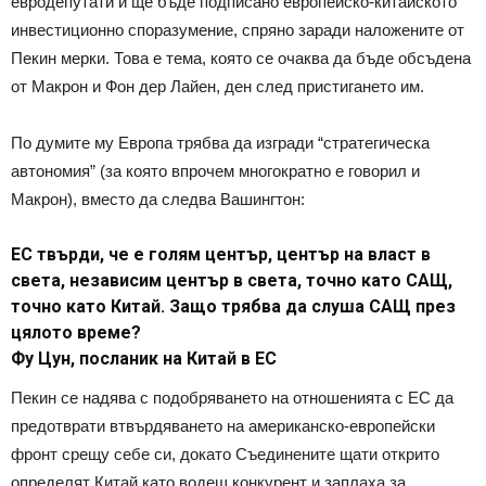
евродепутати и ще бъде подписано европейско-китайското
инвестиционно споразумение, спряно заради наложените от
Пекин мерки. Това е тема, която се очаква да бъде обсъдена
от Макрон и Фон дер Лайен, ден след пристигането им.
По думите му Европа трябва да изгради “стратегическа
автономия” (за която впрочем многократно е говорил и
Макрон), вместо да следва Вашингтон:
ЕС твърди, че е голям център, център на власт в
света, независим център в света, точно като САЩ,
точно като Китай. Защо трябва да слуша САЩ през
цялото време?
Фу Цун, посланик на Китай в ЕС
Пекин се надява с подобряването на отношенията с ЕС да
предотврати втвърдяването на американско-европейски
фронт срещу себе си, докато Съединените щати открито
определят Китай като водещ конкурент и заплаха за