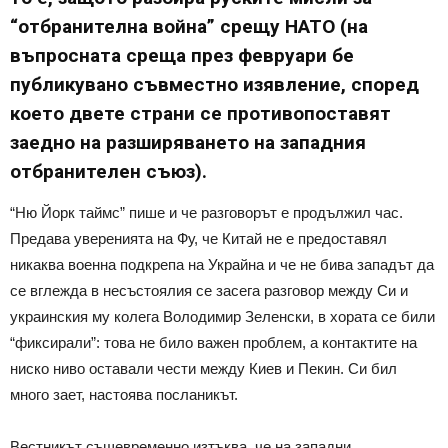
“отбранителна война” срещу НАТО (на
въпросната среща през февруари бе
публикувано съвместно изявление, според
което двете страни се противопоставят
заедно на разширяването на западния
отбранителен съюз).
“Ню Йорк таймс” пише и че разговорът е продължил час.
Предава уверенията на Фу, че Китай не е предоставял
никаква военна подкрепа на Украйна и че не бива западът да
се вглежда в несъстоялия се засега разговор между Си и
украинския му колега Володимир Зеленски, в хората се били
“фиксирали”: това не било важен проблем, а контактите на
ниско ниво оставали чести между Киев и Пекин. Си бил
много зает, настоява посланикът.
Вестникът същевременно изтъква, че на западни