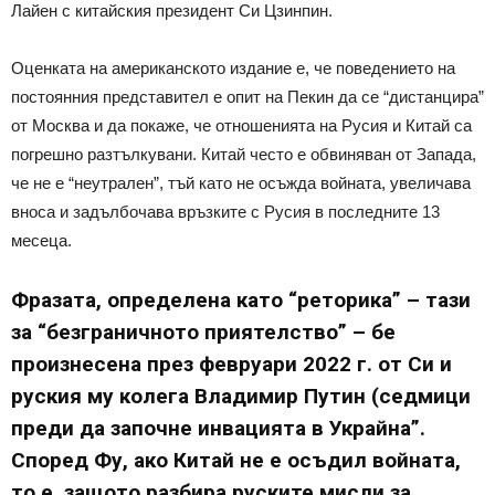
Лайен с китайския президент Си Цзинпин.
Оценката на американското издание е, че поведението на
постоянния представител е опит на Пекин да се “дистанцира”
от Москва и да покаже, че отношенията на Русия и Китай са
погрешно разтълкувани. Китай често е обвиняван от Запада,
че не е “неутрален”, тъй като не осъжда войната, увеличава
вноса и задълбочава връзките с Русия в последните 13
месеца.
Фразата, определена като “реторика” – тази
за “безграничното приятелство” – бе
произнесена през февруари 2022 г. от Си и
руския му колега Владимир Путин (седмици
преди да започне инвацията в Украйна”.
Според Фу, ако Китай не е осъдил войната,
то е, защото разбира руските мисли за