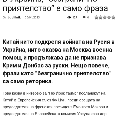
приятелство” е само фраза
От
budilnik
-
05/04/2023
127
0
Китай нито подкрепя войната на Русия в
Украйна, нито оказва на Москва военна
помощ и продължава да не признава
Крим и Донбас за руски. Нещо повече,
фрази като “безгранично приятелство”
са само реторика.
Това казва в интервю за “Ню Йорк таймс” посланикът на
Китай в Европейския съюз Фу Цун, преди срещата на
председателя на френския президент Еманюел Макрон и
председателя на Европейската комисия Урсула фон дер