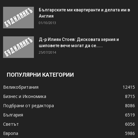
Българските ми квартиранти и делата им в
Англия
01/10/2013
Д-р Илиян Стоев: Дисковата херния и
шиповете вече могат да се…...
25/07/2014
ПОПУЛЯРНИ КАТЕГОРИИ
Великобритания
12415
Бизнес и Икономика
8715
Подбрани от редактора
8086
България
6519
Светът
6056
Европа
5986