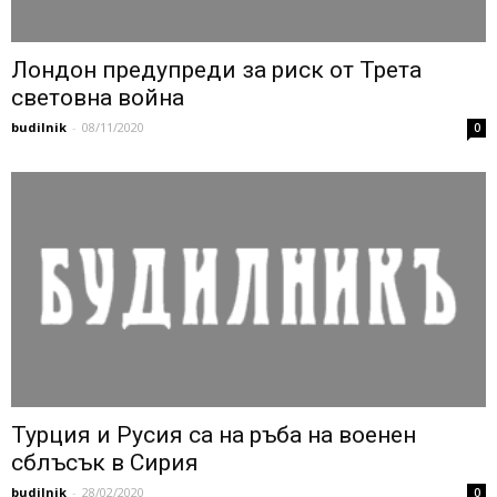
Лондон предупреди за риск от Трета
световна война
budilnik
-
08/11/2020
0
Турция и Русия са на ръба на военен
сблъсък в Сирия
budilnik
-
28/02/2020
0