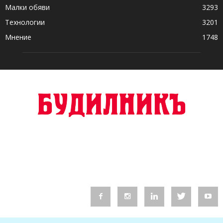
Малки обяви
3293
Технологии
3201
Мнение
1748