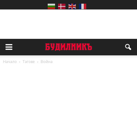
Начало
Тагове
Война