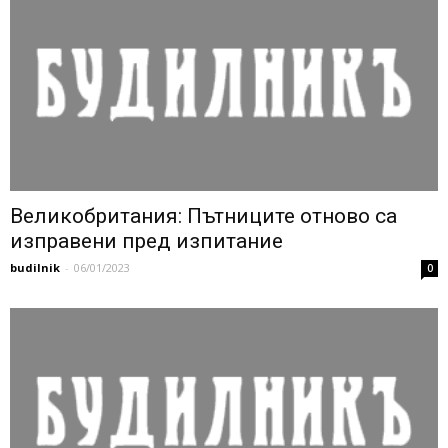
Великобритания: Пътниците отново са
изправени пред изпитание
budilnik
-
06/01/2023
0