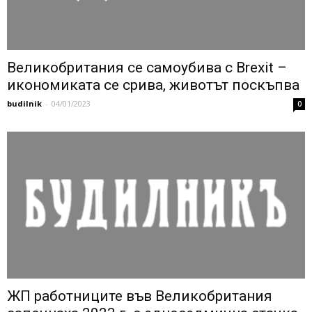
Великобритания се самоубива с Brexit –
икономиката се срива, животът поскъпва
budilnik
-
04/01/2023
0
ЖП работниците във Великобритания