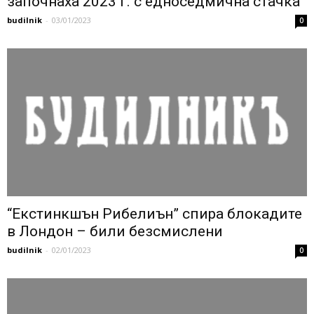
започнаха 2023 г. с едноседмична стачка
budilnik
-
03/01/2023
0
“Екстинкшън Рибелиън” спира блокадите
в Лондон – били безсмислени
budilnik
-
02/01/2023
0