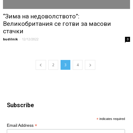
“Зима на недоволството”:
Великобритания се готви за масови
стачки
budilnik
-
12/12/2022
0
2
3
4
Subscribe
*
indicates required
*
Email Address