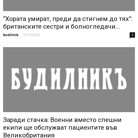
“Хората умират, преди да стигнем до тях”:
британските сестри и болногледачи...
budilnik
-
19/12/2022
0
Заради стачка: Военни вместо спешни
екипи ще обслужват пациентите във
Великобритания