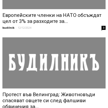
Европейските членки на НАТО обсъждат
цел от 3% за разходите за...
budilnik
-
12/12/2024
0
Протест във Велинград: Животновъди
спасяват овцете си след фалшиви
обвинения за...