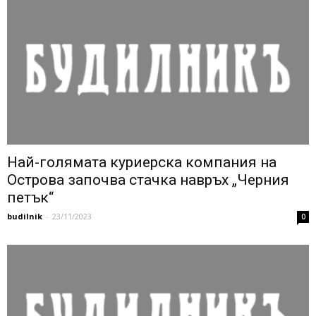
Най-голямата куриерска компания на
Острова започва стачка навръх „Черния
петък“
budilnik
-
23/11/2023
0