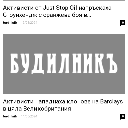
Активисти от Just Stop Oil напръскаха
Стоунхендж с оранжева боя в...
budilnik
-
19/06/2024
0
Активисти нападнаха клонове на Barclays
в цяла Великобритания
budilnik
-
11/06/2024
0