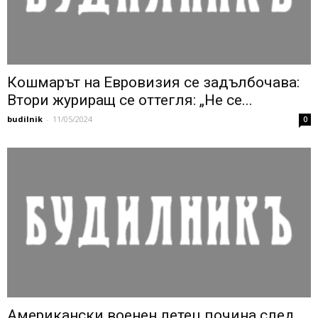
Кошмарът на Евровизия се задълбочава:
Втори журиращ се оттегля: „Не се...
budilnik
-
11/05/2024
0
Американски военен летец почина след