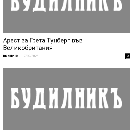
Арест за Грета Тунберг във
Великобритания
budilnik
-
17/10/2023
0