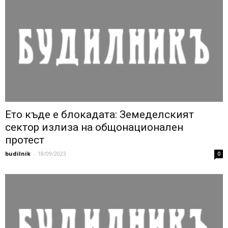
Ето къде е блокадата: Земеделският
сектор излиза на общонационален
протест
budilnik
-
18/09/2023
0