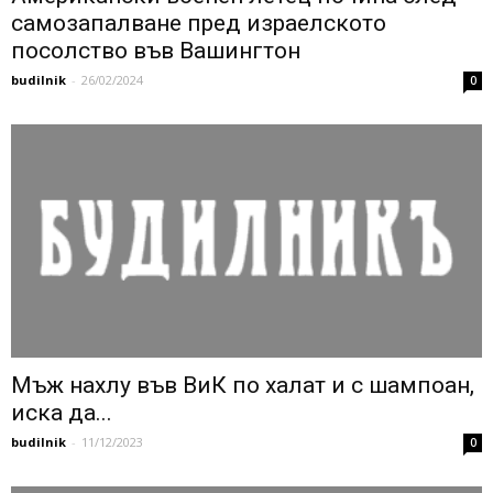
самозапалване пред израелското
посолство във Вашингтон
budilnik
-
26/02/2024
0
Мъж нахлу във ВиК по халат и с шампоан,
иска да...
budilnik
-
11/12/2023
0