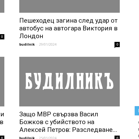
Пешеходец загина след удар от
автобус на автогара Виктория в
Лондон
0
budilnik
-
29/01/2024
0
ти
Защо МВР свързва Васил
 в
Божков с убийството на
Алексей Петров: Разследване...
budilnik
-
25/01/2024
0
0