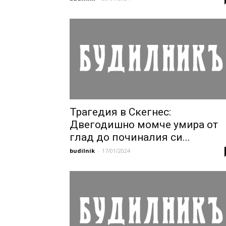
Трагедия в Скегнес:
Двегодишно момче умира от
глад до починалия си...
budilnik
-
17/01/2024