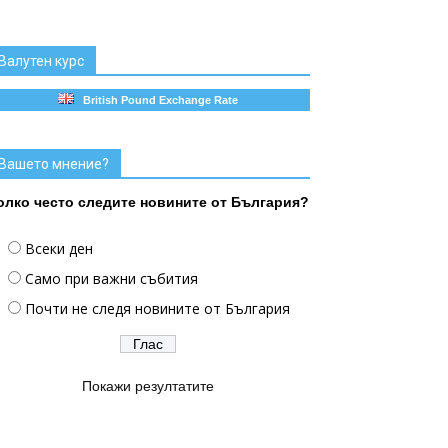
Валутен курс
British Pound Exchange Rate
Вашето мнение?
олко често следите новините от България?
Всеки ден
Само при важни събития
Почти не следя новините от България
Покажи резултатите