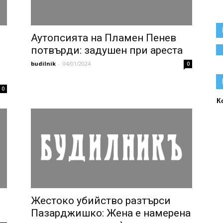
Аутопсията на Пламен Пенев
потвърди: задушен при ареста
budilnik
-
04/01/2024
0
0
К
Жестоко убийство разтърси
Пазарджишко: Жена е намерена