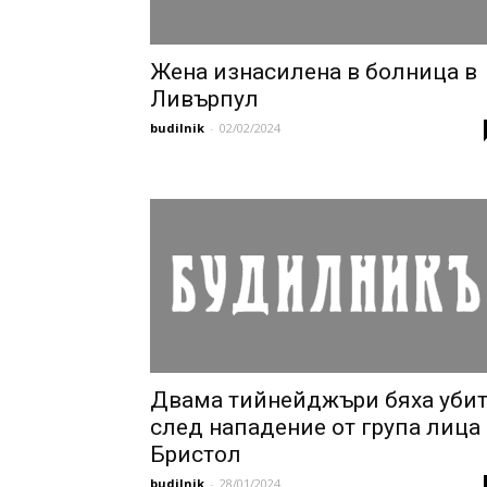
Жена изнасилена в болница в
Ливърпул
budilnik
-
02/02/2024
Двама тийнейджъри бяха уби
след нападение от група лица
Бристол
budilnik
-
28/01/2024