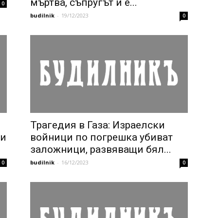
мъртва, съпругът ѝ е...
0
budilnik
-
19/12/2023
0
Трагедия в Газа: Израелски
ги
войници по погрешка убиват
заложници, развяващи бял...
budilnik
-
16/12/2023
0
0