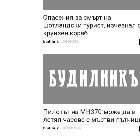
Опасения за смърт на
шотландски турист, изчезнал 
круизен кораб
budilnik
-
24/03/2024
Пилотът на MH370 може да е
летял часове с мъртви пътниц
budilnik
-
07/03/2024