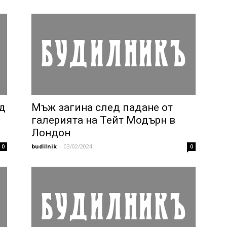
ед
Мъж загина след падане от
галерията на Тейт Модърн в
Лондон
budilnik
-
03/02/2024
0
0