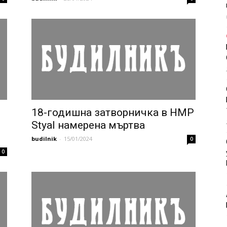
18-годишна затворничка в HMP
Styal намерена мъртва
budilnik
-
15/01/2024
0
0