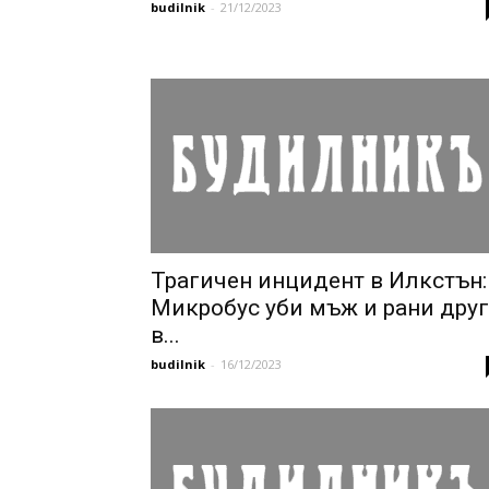
budilnik
-
21/12/2023
Трагичен инцидент в Илкстън:
Микробус уби мъж и рани дру
в...
budilnik
-
16/12/2023