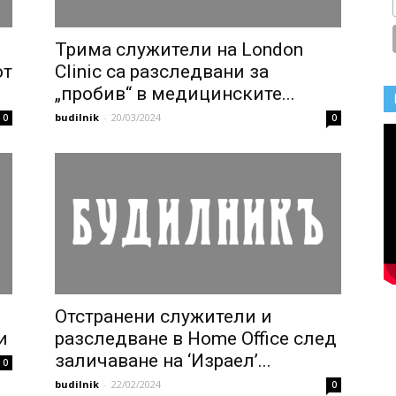
Трима служители на London
от
Clinic са разследвани за
„пробив“ в медицинските...
budilnik
-
20/03/2024
0
0
Отстранени служители и
и
разследване в Home Office след
заличаване на ‘Израел’...
0
budilnik
-
22/02/2024
0