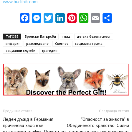
www.budilnik.com
Facebook
Messenger
Twitter
LinkedIn
Pinterest
WhatsApp
Email
Sha
ТАГОВЕ
Бронсън Батърсби
глад
детска безопасност
инфаркт
разследване
Скегнес
социална грижа
социални служби
трагедия
Предишна статия
Следваща статия
Леден дъжд в Германия
“Опасност за живота” в
причинява хаос във
Обединеното кралство: Силни
въздушния трафик: Полети до
ветрове и сняг предизвикват