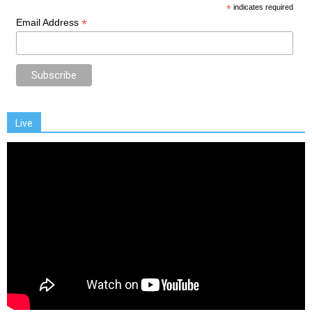
*
indicates required
*
Email Address
Live