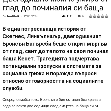
глад до починалия си баща
От
budilnik
-
17/01/2024
1171
0
В една потресаваща история от
Скегнес, Линкълншър, двегодишният
Бронсън Батърсби беше открит мъртъв
от глад, свит до тялото на своя починал
баща Кенет. Трагедията подчертава
потенциални пропуски в системата за
социална грижа и поражда въпроси
относно отговорността на социалните
служби.
Според семейството, Бронсън е бил оставен без храна и
вода за почти две седмици след смъртта на баща си от