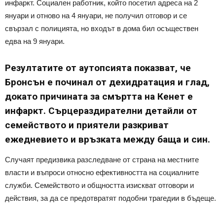
инфаркт. Социален работник, който посетил адреса на 2
януари и отново на 4 януари, не получил отговор и се
свързал с полицията, но входът в дома бил осъществен
едва на 9 януари.
Резултатите от аутопсията показват, че
Бронсън е починал от дехидратация и глад,
докато причината за смъртта на Кенет е
инфаркт. Сърцераздирателни детайли от
семейството и приятели разкриват
ежедневието и връзката между баща и син.
Случаят предизвика разследване от страна на местните
власти и въпроси относно ефективността на социалните
служби. Семейството и общността изискват отговори и
действия, за да се предотвратят подобни трагедии в бъдеще.