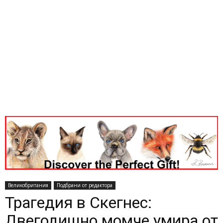
Великобритания
Подбрани от редактора
Трагедия в Скегнес:
Двегодишно момче умира от