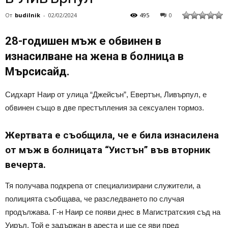
От
budilnik
-
02/02/2024
495
0
28-годишен мъж е обвинен в
изнасилване на жена в болница в
Мърсисайд.
Сидхарт Наир от улица “Джейсън”, Евертън, Ливърпул, е
обвинен също в две престъпления за сексуален тормоз.
Жертвата е съобщила, че е била изнасилена
от мъж в болницата “Уистън” във вторник
вечерта.
Тя получава подкрепа от специализирани служители, а
полицията съобщава, че разследването по случая
продължава. Г-н Наир се появи днес в Магистратския съд на
Уиръл. Той е задържан в ареста и ще се яви пред