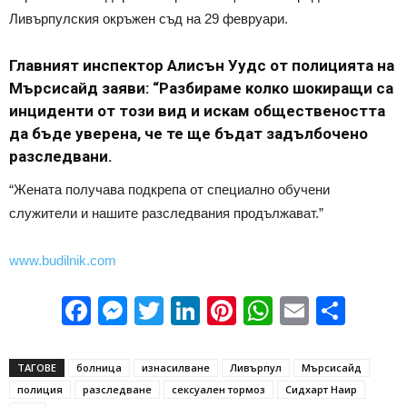
Ливърпулския окръжен съд на 29 февруари.
Главният инспектор Алисън Уудс от полицията на
Мърсисайд заяви: “Разбираме колко шокиращи са
инциденти от този вид и искам обществеността
да бъде уверена, че те ще бъдат задълбочено
разследвани.
“Жената получава подкрепа от специално обучени
служители и нашите разследвания продължават.”
www.budilnik.com
Facebook
Messenger
Twitter
LinkedIn
Pinterest
WhatsApp
Email
Sha
ТАГОВЕ
болница
изнасилване
Ливърпул
Мърсисайд
полиция
разследване
сексуален тормоз
Сидхарт Наир