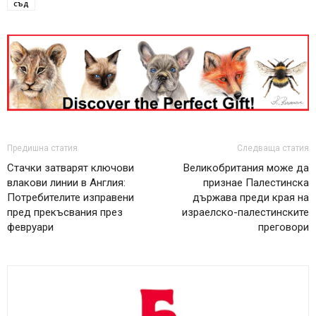
съд
Предишна статия
Следваща статия
Стачки затварят ключови
Великобритания може да
влакови линии в Англия:
признае Палестинска
Потребителите изправени
държава преди края на
пред прекъсвания през
израелско-палестинските
февруари
преговори