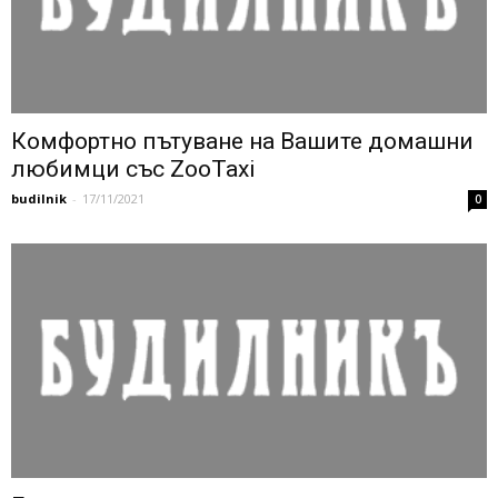
Комфортно пътуване на Вашите домашни
любимци със ZooTaxi
budilnik
-
17/11/2021
0