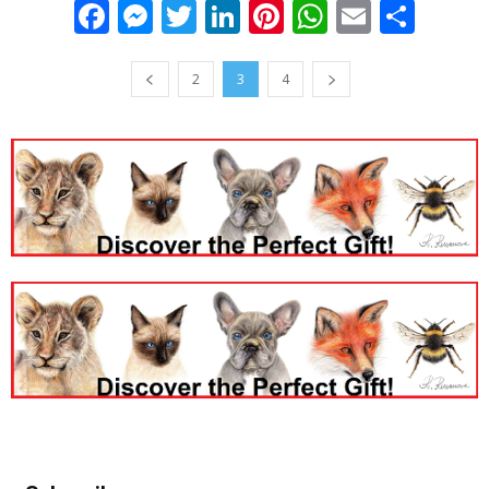
Facebook
Messenger
Twitter
LinkedIn
Pinterest
WhatsApp
Email
Sha
2
3
4