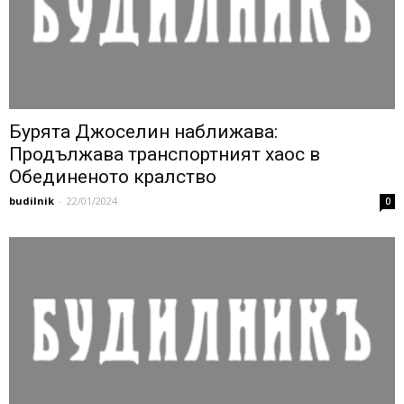
Бурята Джоселин наближава:
Продължава транспортният хаос в
Обединеното кралство
budilnik
-
22/01/2024
0