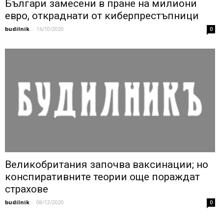
Българи замесени в пране на милиони
евро, откраднати от киберпрестъпници
budilnik
-
16/10/2020
0
Великобритания започва ваксинации; но
конспиративните теории още пораждат
страхове
budilnik
-
08/12/2020
0