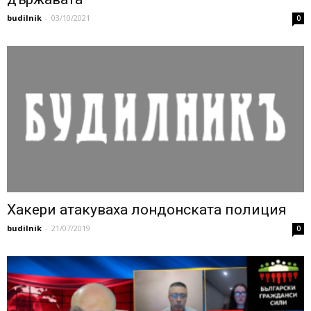
budilnik
-
03/10/2021
0
Хакери атакуваха лондонската полиция
budilnik
-
21/07/2019
0