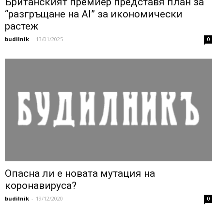
Британският премиер представя план за
“разгръщане на AI” за икономически
растеж
budilnik
-
13/01/2025
0
Опасна ли е новата мутация на
коронавируса?
budilnik
-
19/12/2020
0