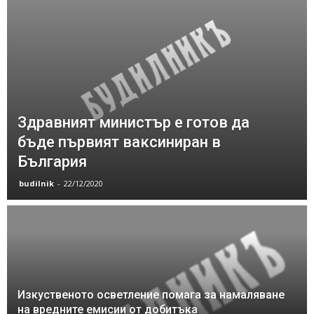
Здравният министър е готов да
бъде първият ваксиниран в
България
budilnik
-
22/12/2020
Изкуственото осветление помага за намаляване
на вредните емисии от добитъка