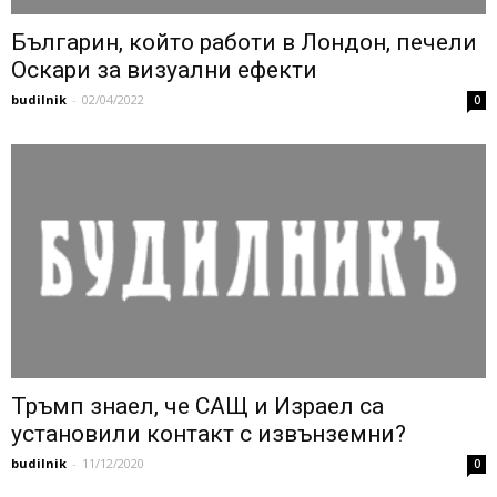
Българин, който работи в Лондон, печели
Оскари за визуални ефекти
budilnik
-
02/04/2022
0
Тръмп знаел, че САЩ и Израел са
установили контакт с извънземни?
budilnik
-
11/12/2020
0