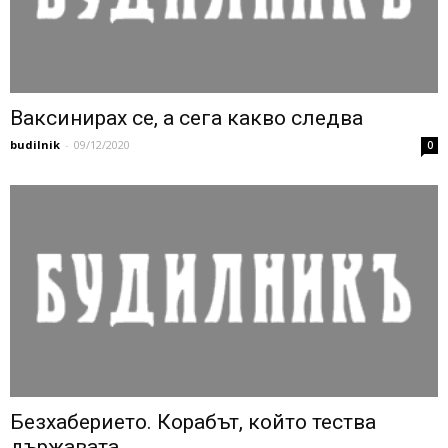
Ваксинирах се, а сега какво следва
budilnik
-
09/12/2020
0
Безхаберието. Корабът, който тества
държавата