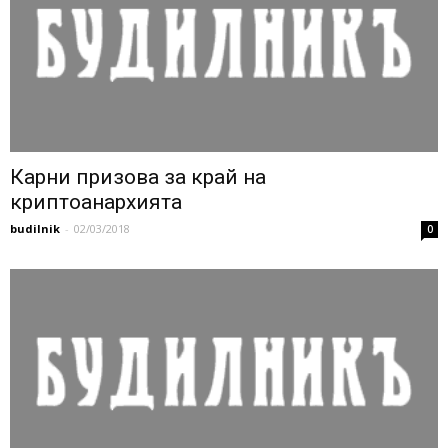
Карни призова за край на
криптоанархията
budilnik
-
02/03/2018
0