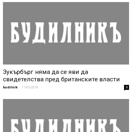
Зукърбърг няма да се яви да
свидетелства пред британските власти
budilnik
-
17/05/2018
0