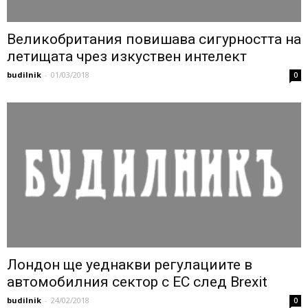
Великобритания повишава сигурността на
летищата чрез изкуствен интелект
budilnik
-
01/03/2018
0
Лондон ще уеднакви регулациите в
автомобилния сектор с ЕС след Brexit
budilnik
-
24/02/2018
0