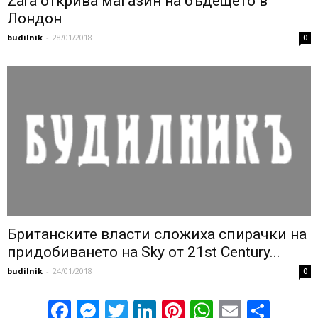
Zara открива магазин на бъдещето в
Лондон
budilnik
-
28/01/2018
0
Британските власти сложиха спирачки на
придобиването на Sky от 21st Century...
budilnik
-
24/01/2018
0
Facebook
Messenger
Twitter
LinkedIn
Pinterest
WhatsApp
Email
Sha