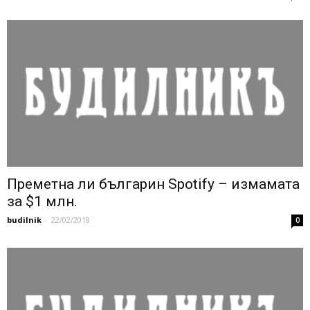
Преметна ли българин Spotify – измамата
за $1 млн.
budilnik
-
22/02/2018
0