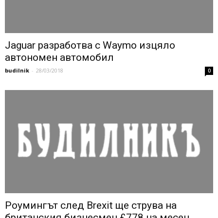
Jaguar разработва с Waymo изцяло
автономен автомобил
budilnik
-
28/03/2018
0
Роумингът след Brexit ще струва на
британския бизнесмен £778 на месец