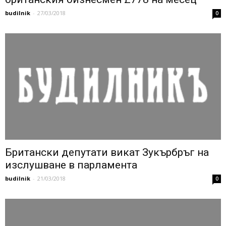
budilnik
-
27/03/2018
0
Британски депутати викат Зукърбръг на
изслушване в парламента
budilnik
-
21/03/2018
0