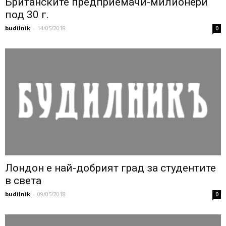
Британските предприемачи-милионери
под 30 г.
budilnik
-
14/05/2018
0
Лондон е най-добрият град за студентите
в света
budilnik
-
09/05/2018
0