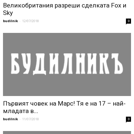
Великобритания разреши сделката Fox и
Sky
budilnik
-
12/07/2018
0
Първият човек на Марс! Тя е на 17 – най-
младата в...
budilnik
-
11/07/2018
0