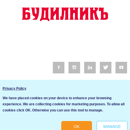
© 2016 Будилник. Всички права запазени.
Privacy Policy
Уебсайт изработка от Go Live UK
We have placed cookies on your device to enhance your browsing
Общи условия
experience. We are collecting cookies for marketing purposes. To allow all
Ние използваме бисквитки за да подобрим услугите си. Ако
cookies click OK. Otherwise you can use this tool to manage.
продължите да посещавате този сайт, ние приемаме, че се
Политика за сигурност и поверителност
съгласявате с използването им.
OK
MANAGE
Ok
Cookie settings