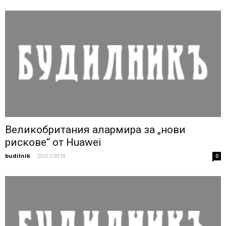
Великобритания алармира за „нови
рискове“ от Huawei
budilnik
-
20/07/2018
0