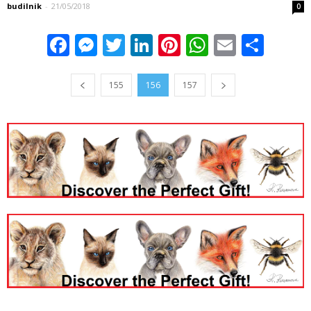
budilnik
-
21/05/2018
0
Facebook
Messenger
Twitter
LinkedIn
Pinterest
WhatsApp
Email
Sha
155
156
157