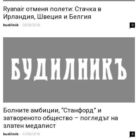
Ryanair отменя полети: Стачка в
Ирландия, Швеция и Белгия
budilnik
-
08/08/2018
0
Болните амбиции, “Станфорд” и
затвореното общество – погледът на
златен медалист
budilnik
-
07/08/2018
0