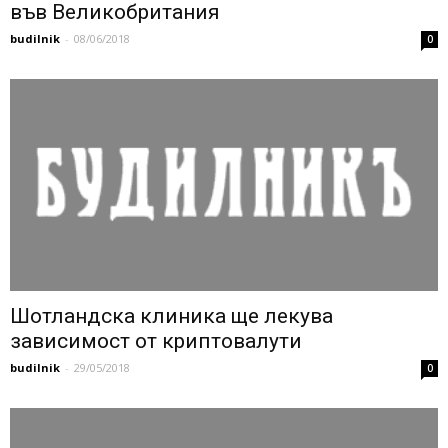
във Великобритания
budilnik
-
08/06/2018
0
Шотландска клиника ще лекува
зависимост от криптовалути
budilnik
-
29/05/2018
0