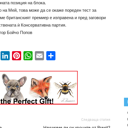
рната позиция на блока.
 на Мей, това може да се окаже пореден тест за
еме британският премиер е изправена и пред заговори
ствената ѝ Консервативна партия.
тор Бойчо Попов
book
ssenger
Twitter
LinkedIn
Pinterest
WhatsApp
Email
Share
Следваща статия
а
Научихме ли си уроците от Brexit?