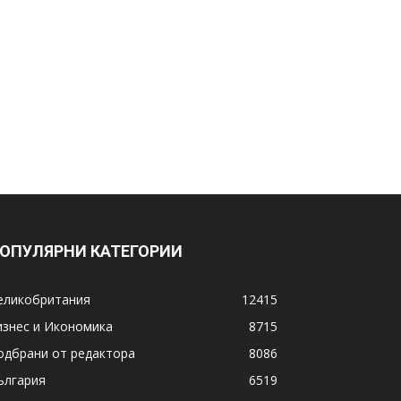
ОПУЛЯРНИ КАТЕГОРИИ
еликобритания
12415
изнес и Икономика
8715
одбрани от редактора
8086
ългария
6519