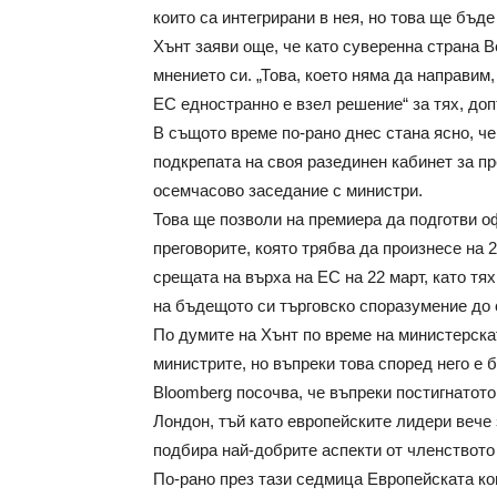
които са интегрирани в нея, но това ще бъде
Хънт заяви още, че като суверенна страна 
мнението си. „Това, което няма да направим
ЕС едностранно е взел решение“ за тях, до
В същото време по-рано днес стана ясно, ч
подкрепата на своя разединен кабинет за п
осемчасово заседание с министри.
Това ще позволи на премиера да подготви о
преговорите, която трябва да произнесе на 
срещата на върха на ЕС на 22 март, като тя
на бъдещото си търговско споразумение до 
По думите на Хънт по време на министерска
министрите, но въпреки това според него е б
Bloomberg посочва, че въпреки постигнатот
Лондон, тъй като европейските лидери вече
подбира най-добрите аспекти от членството 
По-рано през тази седмица Европейската ко