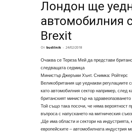
Лондон ще уедн
автомобилния с
Brexit
От
budilnik
-
24/02/2018
Очаква се Тереза Мей да представи британс
следващата седмица
Министър Джеръми Хънт. Снимка: Ройтерс
Великобритания ще уеднакви регулациите си
като автомобилния сектор например, след ка
британският министър на здравеопазването 
Той също така посочи, че няма вероятност 
въпроса с напускането на митническия съюз
„Ще има области и сектори на индустрията,
европейските – автомобилната индустрия мо