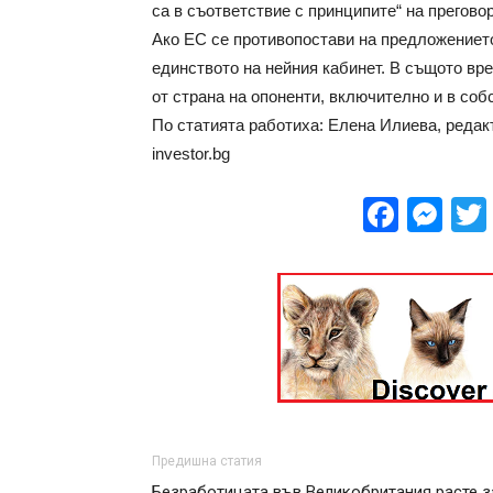
са в съответствие с принципите“ на прегово
Ако ЕС се противопостави на предложението
единството на нейния кабинет. В същото вр
от страна на опоненти, включително и в соб
По статията работиха: Елена Илиева, редак
investor.bg
Face
Me
Предишна статия
Безработицата във Великобритания расте з