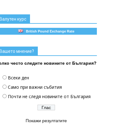
Валутен курс
British Pound Exchange Rate
Вашето мнение?
олко често следите новините от България?
Всеки ден
Само при важни събития
Почти не следя новините от България
Покажи резултатите