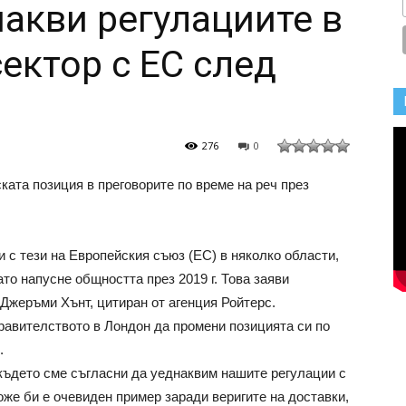
акви регулациите в
ектор с ЕС след
276
0
ката позиция в преговорите по време на реч през
 с тези на Европейския съюз (ЕС) в няколко области,
то напусне общността през 2019 г. Това заяви
Джеръми Хънт, цитиран от агенция Ройтерс.
правителството в Лондон да промени позицията си по
.
 където сме съгласни да уеднаквим нашите регулации с
же би е очевиден пример заради веригите на доставки,