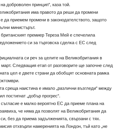
 на доброволен принцип“, каза той.
Великобритания има правото да реши да промени
, е да приемем промени в законодателството, защото
пълни министърът.
е британският премиер Тереза Мей е спечелила
редложението си за търговска сделка с ЕС след
фициалната си реч за целите на Великобритания в
2 март. Следващия етап от разговорите ще започне след
хната цел е двете страни да обобщят основната рамка
октомври.
та среща наистина е имало „различни възгледи“ между
ил постигнат „добър прогрес“.
о съгласие е малко вероятно ЕС да приеме плана на
 заявиха, че няма да позволят на Великобритания да
си, без да приема задълженията, свързани с тях.
мисия отхвърли намеренията на Лондон, тъй като „не