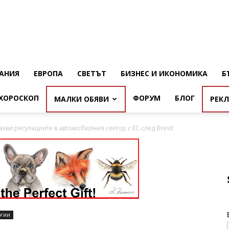
АНИЯ
ЕВРОПА
СВЕТЪТ
БИЗНЕС И ИКОНОМИКА
Б
ХОРОСКОП
ФОРУМ
БЛОГ
МАЛКИ ОБЯВИ
РЕК
кви регулациите в автомобилния сектор с ЕС след Brexit
огии