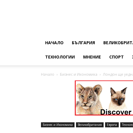
НАЧАЛО
БЪЛГАРИЯ
ВЕЛИКОБРИТ
ТЕХНОЛОГИИ
МНЕНИЕ
СПОРТ
Начало
Бизнес и Икономика
Лондон ще уедна
Бизнес и Икономика
Великобритания
Европа
Технол