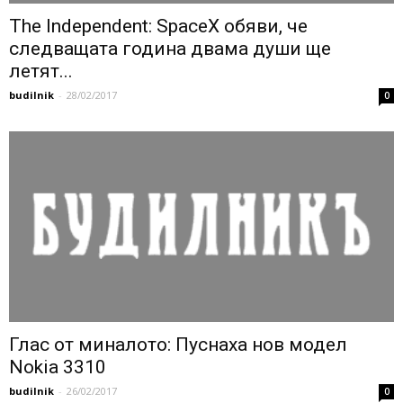
The Independent: SpaceX обяви, че
следващата година двама души ще
летят...
budilnik
-
28/02/2017
0
Глас от миналото: Пуснаха нов модел
Nokia 3310
budilnik
-
26/02/2017
0