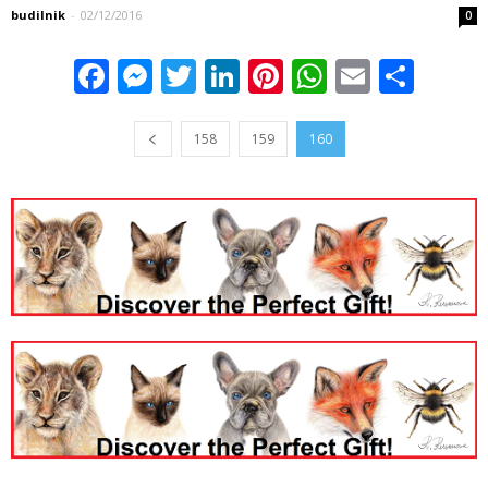
budilnik
-
02/12/2016
0
Facebook
Messenger
Twitter
LinkedIn
Pinterest
WhatsApp
Email
Sha
158
159
160