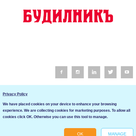
© 2016 Будилник. Всички права запазени.
Privacy Policy
Уебсайт изработка от Go Live UK
We have placed cookies on your device to enhance your browsing
Общи условия
experience. We are collecting cookies for marketing purposes. To allow all
Ние използваме бисквитки за да подобрим услугите си. Ако
cookies click OK. Otherwise you can use this tool to manage.
продължите да посещавате този сайт, ние приемаме, че се
Политика за сигурност и поверителност
съгласявате с използването им.
OK
MANAGE
Ok