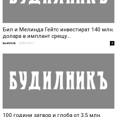
Бил и Мелинда Гейтс инвестират 140 млн.
долара в имплант срещу...
budilnik
-
03/01/2017
0
100 години затвор и глоба от 3,5 млн.