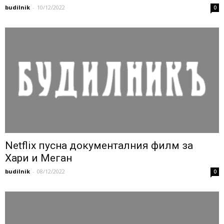
budilnik
-
10/12/2022
0
Netflix пусна документалния филм за
Хари и Меган
budilnik
-
08/12/2022
0