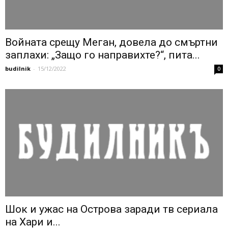
Войната срещу Меган, довела до смъртни
заплахи: „Защо го направихте?“, пита...
budilnik
-
15/12/2022
0
Шок и ужас на Острова заради тв сериала
на Хари и...