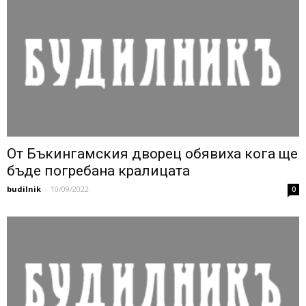
От Бъкингамския дворец обявиха кога ще
бъде погребана кралицата
budilnik
-
10/09/2022
0