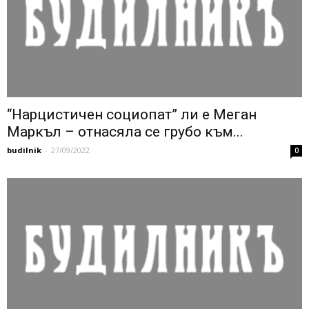
“Нарцистичен социопат” ли е Меган
Маркъл – отнасяла се грубо към...
budilnik
-
27/09/2022
0