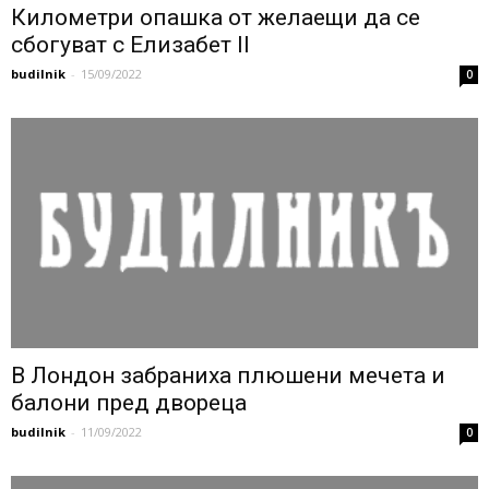
Километри опашка от желаещи да се
сбогуват с Елизабет ІІ
budilnik
-
15/09/2022
0
В Лондон забраниха плюшени мечета и
балони пред двореца
budilnik
-
11/09/2022
0