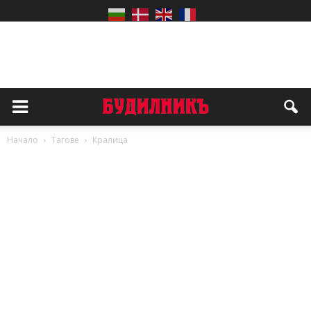
Начало
Тагове
Кралица