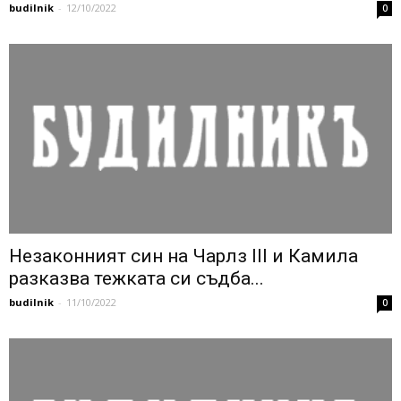
budilnik
-
12/10/2022
0
Незаконният син на Чарлз III и Камила
разказва тежката си съдба...
budilnik
-
11/10/2022
0