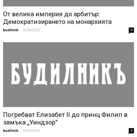
От велика империя до арбитър:
Демократизирането на монархията
budilnik
-
20/09/2022
0
Погребват Елизабет II до принц Филип в
замъка „Уиндзор”
budilnik
-
19/09/2022
0