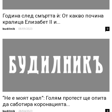
Година след смъртта ѝ: От какво почина
кралица Елизабет II и...
budilnik
-
08/09/2023
0
“Не е моят крал”: Голям протест ще опита
да саботира коронацията...
budilnik
-
28/04/2023
0