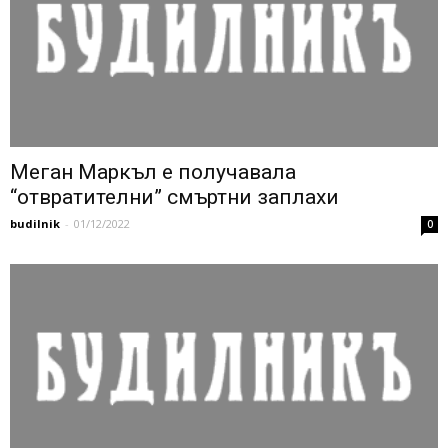
Меган Маркъл е получавала
“отвратителни” смъртни заплахи
budilnik
-
01/12/2022
0