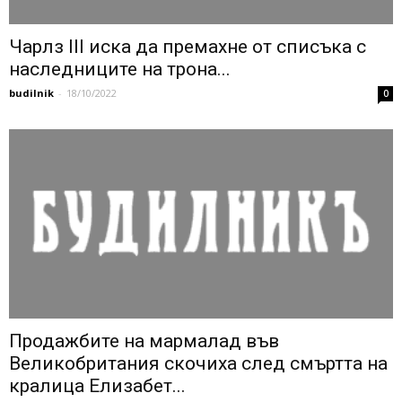
Чарлз III иска да премахне от списъка с
наследниците на трона...
budilnik
-
18/10/2022
0
Продажбите на мармалад във
Великобритания скочиха след смъртта на
кралица Елизабет...