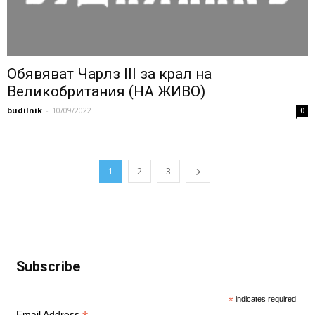
Обявяват Чарлз III за крал на
Великобритания (НА ЖИВО)
budilnik
-
10/09/2022
0
1
2
3
Subscribe
*
indicates required
Email Address