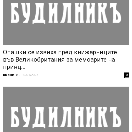
Опашки се извиха пред книжарниците
във Великобритания за мемоарите на
принц...
budilnik
-
10/01/2023
0