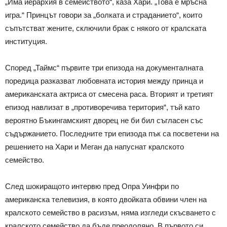
„Има йерархия в семейството“, каза Хари. „Това е мръсна
игра.“ Принцът говори за „болката и страданието“, които
съпътстват жените, сключили брак с някого от кралската
институция.
Според „Таймс“ първите три епизода на документалната
поредица разказват любовната история между принца и
американската актриса от смесена раса. Вторият и третият
епизод навлизат в „противоречива територия“, тъй като
вероятно Бъкингамският дворец не би бил съгласен със
съдържанието. Последните три епизода пък са посветени на
решението на Хари и Меган да напуснат кралското
семейство.
След шокиращото интервю пред Опра Уинфри по
американска телевизия, в която двойката обвини член на
кралското семейство в расизъм, няма изгледи скъсването с
кралското семейство да бъде преодоляно. В първото си