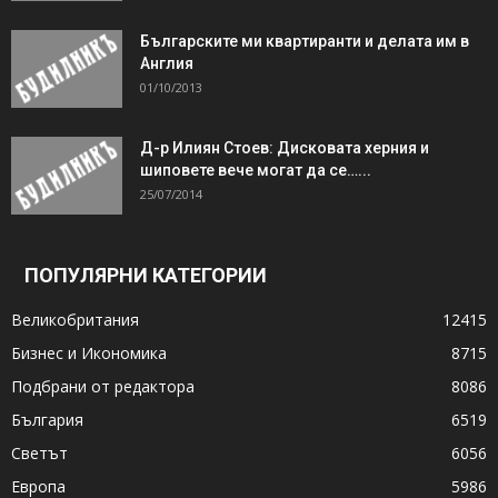
Българските ми квартиранти и делата им в
Англия
01/10/2013
Д-р Илиян Стоев: Дисковата херния и
шиповете вече могат да се…...
25/07/2014
ПОПУЛЯРНИ КАТЕГОРИИ
Великобритания
12415
Бизнес и Икономика
8715
Подбрани от редактора
8086
България
6519
Светът
6056
Европа
5986