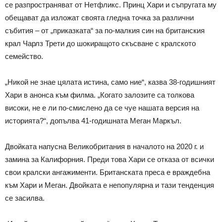
се разпространяват от Нетфликс. Принц Хари и съпругата му
обещават да изложат своята гледна точка за различни
събития – от „приказката“ за по-малкия син на британския
крал Чарлз Трети до шокиращото скъсване с кралското
семейство.
„Никой не знае цялата истина, само ние“, казва 38-годишният
Хари в анонса към филма. „Когато залозите са толкова
високи, не е ли по-смислено да се чуе нашата версия на
историята?“, допълва 41-годишната Меган Маркъл.
Двойката напусна Великобритания в началото на 2020 г. и
замина за Калифорния. Преди това Хари се отказа от всички
свои кралски ангажименти. Британската преса е враждебна
към Хари и Меган. Двойката е непопулярна и тази тенденция
се засилва.