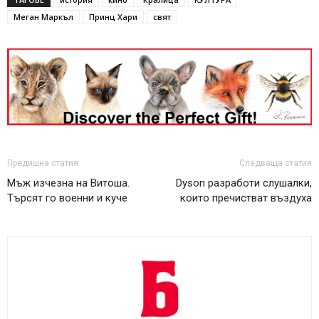
Меган Маркъл
Принц Хари
свят
Предишна статия
Следваща статия
Мъж изчезна на Витоша.
Dyson разработи слушалки,
Търсят го военни и куче
които пречистват въздуха