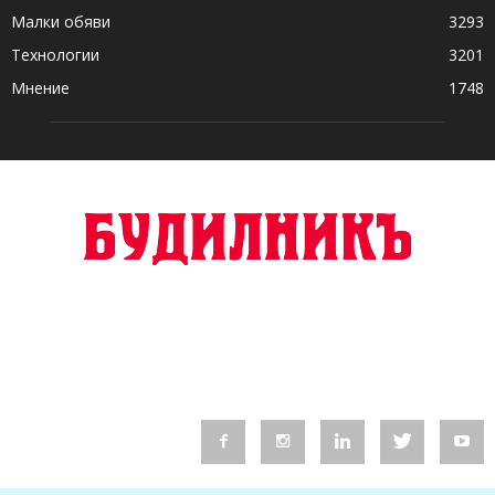
Малки обяви
3293
Технологии
3201
Мнение
1748