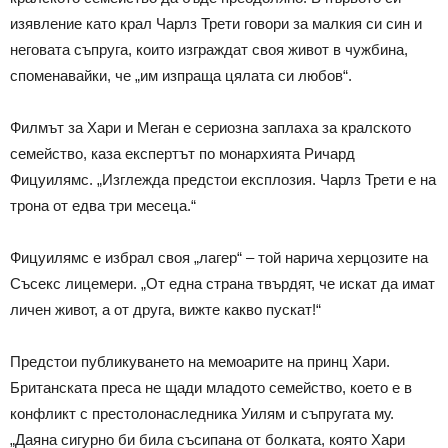
изявление като крал Чарлз Трети говори за малкия си син и
неговата съпруга, които изграждат своя живот в чужбина,
споменавайки, че „им изпраща цялата си любов“.
Филмът за Хари и Меган е сериозна заплаха за кралското
семейство, каза експертът по монархията Ричард
Фицуилямс. „Изглежда предстои експлозия. Чарлз Трети е на
трона от едва три месеца.“
Фицуилямс е избрал своя „лагер“ – той нарича херцозите на
Съсекс лицемери. „От една страна твърдят, че искат да имат
личен живот, а от друга, вижте какво пускат!“
Предстои публикуването на мемоарите на принц Хари.
Британската преса не щади младото семейство, което е в
конфликт с престолонаследника Уилям и съпругата му.
„Даяна сигурно би била съсипана от болката, която Хари