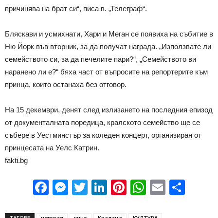
причинява на брат си“, писа в. „Телеграф“.
Бляскави и усмихнати, Хари и Меган се появиха на събитие в
Ню Йорк във вторник, за да получат награда. „Използвате ли
семейството си, за да печелите пари?“, „Семейството ви
наранено ли е?“ бяха част от въпросите на репортерите към
принца, които останаха без отговор.
На 15 декември, денят след излизането на последния епизод
от документалната поредица, кралското семейство ще се
събере в Уестминстър за коледен концерт, организиран от
принцесата на Уелс Катрин.
fakti.bg
Facebook
Messenger
Twitter
LinkedIn
Pinterest
WhatsApp
Email
Sha
ТАГОВЕ
история
кино
Кралица
КУЛТУРА