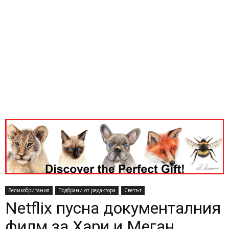
Великобритания
Подбрани от редактора
Светът
Netflix пусна документалния
филм за Хари и Меган