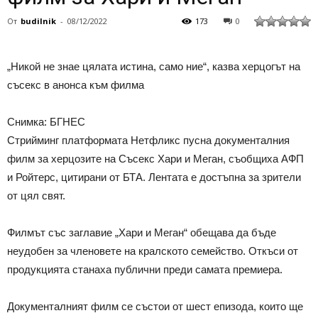
От
budilnik
-
08/12/2022
173
0
„Никой не знае цялата истина, само ние“, казва херцогът на
съсекс в анонса към филма
Снимка: БГНЕС
Стрийминг платформата Нетфликс пусна документалния
филм за херцозите на Съсекс Хари и Меган, съобщиха АФП
и Ройтерс, цитирани от БТА. Лентата е достъпна за зрители
от цял свят.
Филмът със заглавие „Хари и Меган“ обещава да бъде
неудобен за членовете на кралското семейство. Откъси от
продукцията станаха публични преди самата премиера.
Документалният филм се състои от шест епизода, които ще