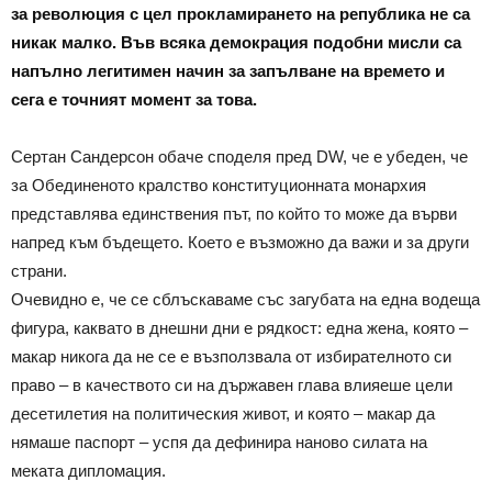
за революция с цел прокламирането на република не са
никак малко. Във всяка демокрация подобни мисли са
напълно легитимен начин за запълване на времето и
сега е точният момент за това.
Сертан Сандерсон обаче споделя пред DW, че е убеден, че
за Обединеното кралство конституционната монархия
представлява единствения път, по който то може да върви
напред към бъдещето. Което е възможно да важи и за други
страни.
Очевидно е, че се сблъскаваме със загубата на една водеща
фигура, каквато в днешни дни е рядкост: една жена, която –
макар никога да не се е възползвала от избирателното си
право – в качеството си на държавен глава влияеше цели
десетилетия на политическия живот, и която – макар да
нямаше паспорт – успя да дефинира наново силата на
меката дипломация.