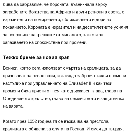
бива да забравяме, че Короната, възникнала върху
заграбените богатства на Африка и други региони в света, е
изразител и на помирението, сближаването и дори на
покаянието. Короната е изразител и на десетилетните усилия
за поправяне на грешките от миналото, както и за
запазването на спокойствие при промени.
Тежко бреме за новия крал
Всички, които сега използват смъртта на кралицата, за да
призовават за революция, изглежда забравят какви промени
настъпиха при управлението на Елизабет II и как тези
промени бяха приети от нея като държавен глава, глава на
Обединеното кралство, глава на семейството и защитничка
на вярата.
Когато през 1952 година тя се възкачва на престола,
кралицата е обявена за слуга на Господ. И смея да твърдя,