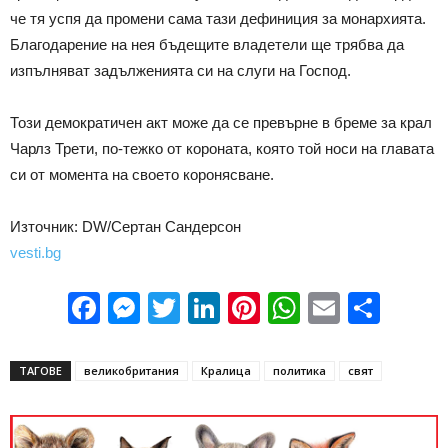
че тя успя да промени сама тази дефиниция за монархията.
Благодарение на нея бъдещите владетели ще трябва да
изпълняват задълженията си на слуги на Господ.
Този демократичен акт може да се превърне в бреме за крал
Чарлз Трети, по-тежко от короната, която той носи на главата
си от момента на своето коронясване.
Източник: DW/Сертан Сандерсон
vesti.bg
Facebook
Messenger
Twitter
LinkedIn
Pinterest
WhatsApp
Email
Sha
ТАГОВЕ
великобритания
Кралица
политика
свят