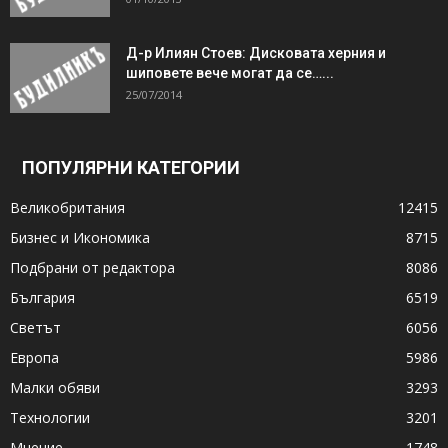
Д-р Илиян Стоев: Дисковата херния и
шиповете вече могат да се…...
25/07/2014
ПОПУЛЯРНИ КАТЕГОРИИ
Великобритания
12415
Бизнес и Икономика
8715
Подбрани от редактора
8086
България
6519
Светът
6056
Европа
5986
Малки обяви
3293
Технологии
3201
Мнение
1748