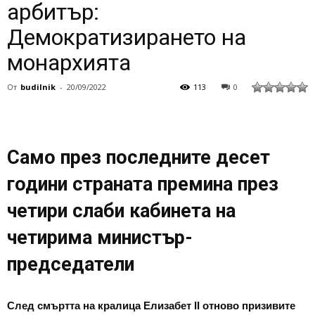
арбитър:
Демократизирането на
монархията
От
budilnik
-
20/09/2022
113
0
Само през последните десет
години страната премина през
четири слаби кабинета на
четирима министър-
председатели
След смъртта на кралица Елизабет II отново призивите