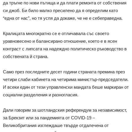
да тръгне по нови пътища и да плати ремонта от собствения
си джоб. Би било малко пресилено да я определим като
“една от нас”, но тя успя да докаже, че не е себеправедна.
Кралицата многократно се е отличавала със своето
уравновесено и балансирано отношение, което е в ясен
контраст с липсата на надеждно политическо ръководство в
собствената й страна.
Само през последните десет години страната премина през
четири слаби кабинета на четирима министър-председатели.
И всеки един от тези управленски мандата беше маркиран от
социални разделения и разногласия.
Дали говорим за шотландския референдум за независимост,
за Брекзит или за пандемията от COVID-19 –
Великобритания изглеждаше твърде отдалечена от