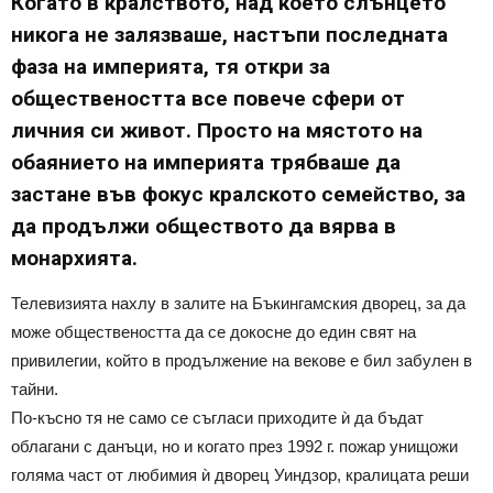
Когато в кралството, над което слънцето
никога не залязваше, настъпи последната
фаза на империята, тя откри за
обществеността все повече сфери от
личния си живот. Просто на мястото на
обаянието на империята трябваше да
застане във фокус кралското семейство, за
да продължи обществото да вярва в
монархията.
Телевизията нахлу в залите на Бъкингамския дворец, за да
може обществеността да се докосне до един свят на
привилегии, който в продължение на векове е бил забулен в
тайни.
По-късно тя не само се съгласи приходите ѝ да бъдат
облагани с данъци, но и когато през 1992 г. пожар унищожи
голяма част от любимия ѝ дворец Уиндзор, кралицата реши