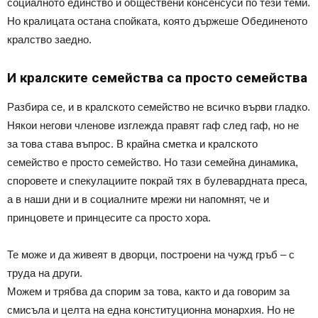
социалното единство и обществени консенсуси по тези теми.
Но кралицата остана спойката, която държеше Обединеното
кралство заедно.
И кралските семейства са просто семейства
Разбира се, и в кралското семейство не всичко върви гладко.
Някои негови членове изглежда правят гаф след гаф, но не
за това става въпрос. В крайна сметка и кралското
семейство е просто семейство. Но тази семейна динамика,
споровете и спекулациите покрай тях в булевардната преса,
а в наши дни и в социалните мрежи ни напомнят, че и
принцовете и принцесите са просто хора.
Те може и да живеят в дворци, построени на чужд гръб – с
труда на други.
Можем и трябва да спорим за това, както и да говорим за
смисъла и целта на една конституционна монархия. Но не