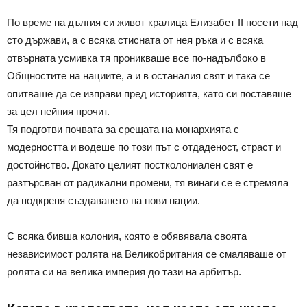
По време на дългия си живот кралица Елизабет II посети над
сто държави, а с всяка стисната от нея ръка и с всяка
отвърната усмивка тя проникваше все по-надълбоко в
Общностите на нациите, а и в останалия свят и така се
опитваше да се изправи пред историята, като си поставяше
за цел нейния прочит.
Тя подготви почвата за срещата на монархията с
модерността и водеше по този път с отдаденост, страст и
достойнство. Докато целият постколониален свят е
разтърсван от радикални промени, тя винаги се е стремяла
да подкрепя създаването на нови нации.
С всяка бивша колония, която е обявявала своята
независимост ролята на Великобритания се смаляваше от
ролята си на велика империя до тази на арбитър.