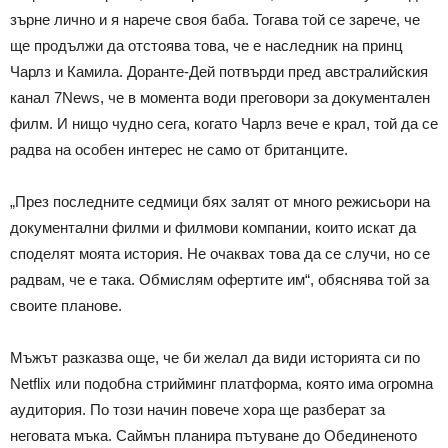
зърне лично и я нарече своя баба. Тогава той се зарече, че
ще продължи да отстоява това, че е наследник на принц
Чарлз и Камила. Доранте-Дей потвърди пред австралийския
канал 7News, че в момента води преговори за документален
филм. И нищо чудно сега, когато Чарлз вече е крал, той да се
радва на особен интерес не само от британците.
„През последните седмици бях залят от много режисьори на
документални филми и филмови компании, които искат да
споделят моята история. Не очаквах това да се случи, но се
радвам, че е така. Обмислям офертите им“, обяснява той за
своите планове.
Мъжът разказва още, че би желал да види историята си по
Netflix или подобна стрийминг платформа, която има огромна
аудитория. По този начин повече хора ще разберат за
неговата мъка. Саймън планира пътуване до Обединеното