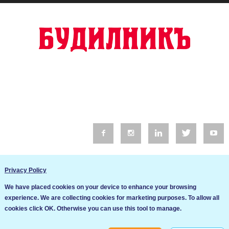
© 2016 Будилник. Всички права запазени.
Privacy Policy
Уебсайт изработка от Go Live UK
We have placed cookies on your device to enhance your browsing
Общи условия
experience. We are collecting cookies for marketing purposes. To allow all
Ние използваме бисквитки за да подобрим услугите си. Ако
cookies click OK. Otherwise you can use this tool to manage.
продължите да посещавате този сайт, ние приемаме, че се
Политика за сигурност и поверителност
съгласявате с използването им.