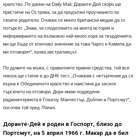
кралство. По данни на Daily Mail, Доранте-Дей скоро ще
пристигне на Острова, за да продължи проучването за
своите родители. Очаква се много британски медии да го
потърсят. „Знам, че споделянето на моята история и
информирането на възможно най-много хора за твърденията
ми ще бъде от ключово значение за това Чарлз и Камила да
ми отговорят“, казва австралиецът.
По думите на мъжа, с правилните правни средства, той все
някога ще стигне и до ДНК тест. „Очаквам с нетърпение да се
върна в Обединеното кралство и наистина да засиля
търсенето на отговори. Дори имам подредени
радиоинтервюта в Глазгоу, Манчестър, Дъблин и Портсмут“,
посочва той пред 7News.
Доранте-Дей е роден в Госпорт, близо до
Портсмут, на 5 април 1966 г. Макар да е бил