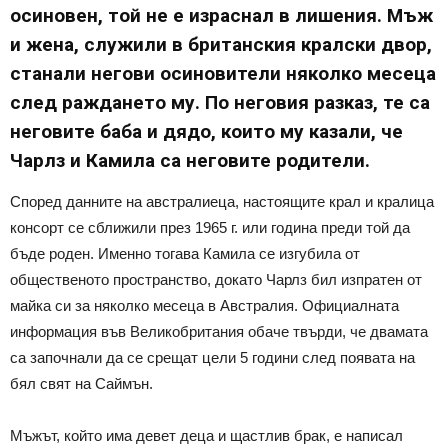
осиновен, той не е израснал в лишения. Мъж
и жена, служили в британския кралски двор,
станали негови осиновители няколко месеца
след раждането му. По неговия разказ, те са
неговите баба и дядо, които му казали, че
Чарлз и Камила са неговите родители.
Според данните на австралиеца, настоящите крал и кралица
консорт се сближили през 1965 г. или година преди той да
бъде роден. Именно тогава Камила се изгубила от
общественото пространство, докато Чарлз бил изпратен от
майка си за няколко месеца в Австралия. Официалната
информация във Великобритания обаче твърди, че двамата
са започнали да се срещат цели 5 години след появата на
бял свят на Саймън.
Мъжът, който има девет деца и щастлив брак, е написал