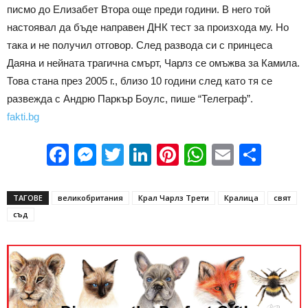
писмо до Елизабет Втора още преди години. В него той
настоявал да бъде направен ДНК тест за произхода му. Но
така и не получил отговор. След развода си с принцеса
Даяна и нейната трагична смърт, Чарлз се омъжва за Камила.
Това стана през 2005 г., близо 10 години след като тя се
развежда с Андрю Паркър Боулс, пише “Телеграф”.
fakti.bg
Facebook
Messenger
Twitter
LinkedIn
Pinterest
WhatsApp
Email
Sha
ТАГОВЕ
великобритания
Крал Чарлз Трети
Кралица
свят
съд