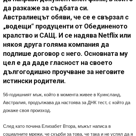
да разкаже за съдбата си.
Австралиецът обяви, че се е свързал с
„водещи“ продуценти от Обединеното
кралство и САЩ. И се надява Netflix или
някоя друга голяма компания да
подпише договор с него. Основната му
цел е да даде гласност на своето
дългогодишно проучване за неговите
истински родители.
56-годишният мъж, който в момента живее в Куинсланд,
Австралия, продължава да настоява за ДНК тест, с който да
докаже своя произход.
След като почина Елизабет Втора, мъжът написа в
социалните мрежи, че скърби за това, че така и не успял да я