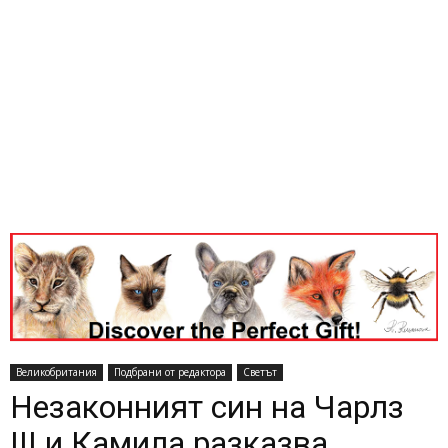
Великобритания
Подбрани от редактора
Светът
Незаконният син на Чарлз
III и Камила разказва