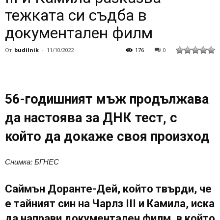
тежката си съдба в
документален филм
От
budilnik
-
11/10/2022
176
0
56-годишният мъж продължава
да настоява за ДНК тест, с
който да докаже своя произход
Снимка: БГНЕС
Саймън Доранте-Дей, който твърди, че
е тайният син на Чарлз III и Камила, иска
да направи документален филм, в който