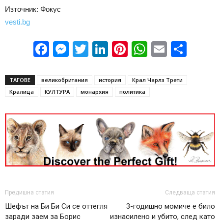
Източник: Фокус
vesti.bg
Facebook
Messenger
Twitter
LinkedIn
Pinterest
WhatsApp
Email
Sha
ТАГОВЕ
великобритания
история
Крал Чарлз Трети
Кралица
КУЛТУРА
монархия
политика
Предишна статия
Следваща статия
Шефът на Би Би Си се оттегля
3-годишно момиче е било
заради заем за Борис
изнасилено и убито, след като