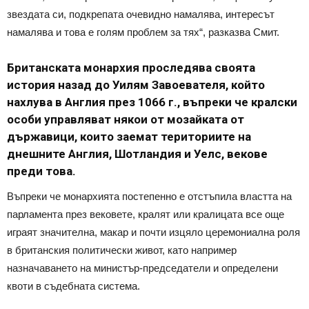
звездата си, подкрепата очевидно намалява, интересът
намалява и това е голям проблем за тях“, разказва Смит.
Британската монархия проследява своята
история назад до Уилям Завоевателя, който
нахлува в Англия през 1066 г., въпреки че кралски
особи управляват някои от мозайката от
държавици, които заемат териториите на
днешните Англия, Шотландия и Уелс, векове
преди това.
Въпреки че монархията постепенно е отстъпила властта на
парламента през вековете, кралят или кралицата все още
играят значителна, макар и почти изцяло церемониална роля
в британския политически живот, като например
назначаването на министър-председатели и определени
квоти в съдебната система.