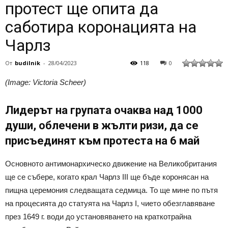
протест ще опита да
саботира коронацията на
Чарлз
От
budilnik
-
28/04/2023
118
0
(Image: Victoria Scheer)
Лидерът на групата очаква над 1000
души, облечени в жълти ризи, да се
присъединят към протеста на 6 май
Основното антимонархическо движение на Великобритания
ще се събере, когато крал Чарлз III ще бъде коронясан на
пищна церемония следващата седмица. То ще мине по пътя
на процесията до статуята на Чарлз I, чието обезглавяване
през 1649 г. води до установяването на краткотрайна