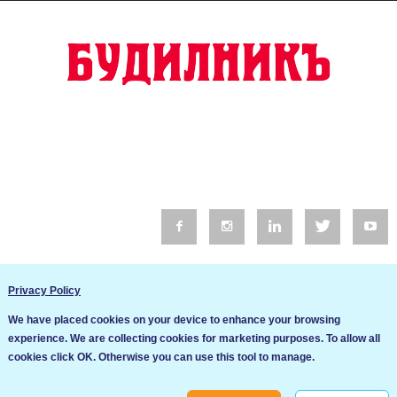
© 2016 Будилник. Всички права запазени.
Privacy Policy
Уебсайт изработка от Go Live UK
We have placed cookies on your device to enhance your browsing
Общи условия
experience. We are collecting cookies for marketing purposes. To allow all
Ние използваме бисквитки за да подобрим услугите си. Ако
cookies click OK. Otherwise you can use this tool to manage.
продължите да посещавате този сайт, ние приемаме, че се
Политика за сигурност и поверителност
съгласявате с използването им.