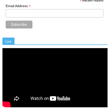
*
indicates required
*
Email Address
Live