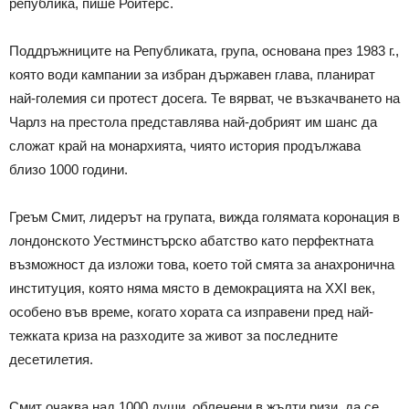
република, пише Ройтерс.
Поддръжниците на Републиката, група, основана през 1983 г.,
която води кампании за избран държавен глава, планират
най-големия си протест досега. Те вярват, че възкачването на
Чарлз на престола представлява най-добрият им шанс да
сложат край на монархията, чиято история продължава
близо 1000 години.
Греъм Смит, лидерът на групата, вижда голямата коронация в
лондонското Уестминстърско абатство като перфектната
възможност да изложи това, което той смята за анахронична
институция, която няма място в демокрацията на XXI век,
особено във време, когато хората са изправени пред най-
тежката криза на разходите за живот за последните
десетилетия.
Смит очаква над 1000 души, облечени в жълти ризи, да се