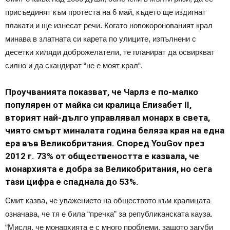
присъединят към протеста на 6 май, където ще издигнат
плакати и ще изнесат речи. Когато новокоронованият крал
минава в златната си карета по улиците, изпълнени с
десетки хиляди доброжелатели, те планират да освиркват
силно и да скандират “не е моят крал“.
Проучванията показват, че Чарлз е по-малко
популярен от майка си кралица Елизабет II,
вторият най-дълго управлявал монарх в света,
чиято смърт миналата година беляза края на една
ера във Великобритания. Според YouGov през
2012 г. 73% от обществеността е казвала, че
монархията е добра за Великобритания, но сега
тази цифра е спаднала до 53%.
Смит казва, че уважението на обществото към кралицата
означава, че тя е била “пречка” за републиканската кауза.
“Мисля, че монархията е с много проблеми, защото загуби