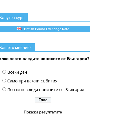
Валутен курс
British Pound Exchange Rate
Вашето мнение?
олко често следите новините от България?
Всеки ден
Само при важни събития
Почти не следя новините от България
Покажи резултатите