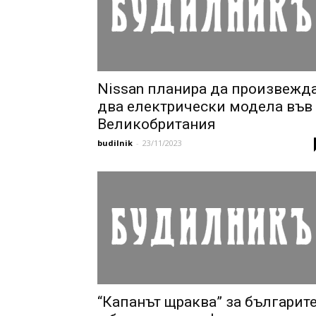
Nissan планира да произвежд
два електрически модела във
Великобритания
budilnik
-
23/11/2023
“Капанът щраква” за българит