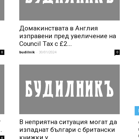
Домакинствата в Англия
изправени пред увеличение на
Council Tax с £2...
budilnik
-
30/01/2024
0
0
т
В неприятна ситуация могат да
.
изпаднат българи с британски
книжки у...
0