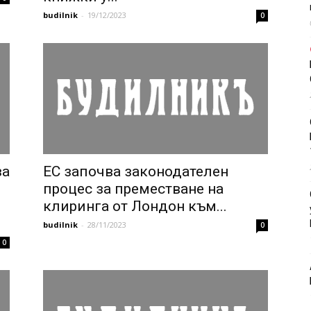
budilnik
-
19/12/2023
0
за
ЕС започва законодателен
процес за преместване на
клиринга от Лондон към...
budilnik
-
28/11/2023
0
0