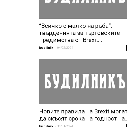
“Всичко е малко на ръба”:
твърденията за търговските
предимства от Brexit...
budilnik
-
04/02/2024
Новите правила на Brexit мога
да скъсят срока на годност на..
budilnik
-
30/01/2024