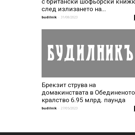
с британски шофьорски книж
след излизането на...
budilnik
-
31/08/2023
Брекзит струва на
домакинствата в Обединеното
кралство 6.95 млрд. паунда
budilnik
-
27/05/2023