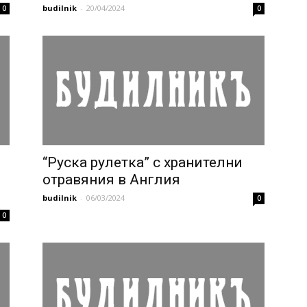
budilnik
-
20/04/2024
0
0
“Руска рулетка” с хранителни
отравяния в Англия
budilnik
-
06/03/2024
0
0