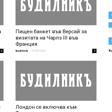
а
Пищен банкет във Версай за
визитата на Чарлз III във
Франция
К
budilnik
-
21/09/2023
0
0
е
Лондон се включва към