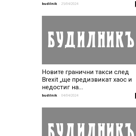
budilnik
-
25/04/2024
Новите гранични такси след
Brexit „ще предизвикат хаос и
недостиг на...
budilnik
-
04/04/2024