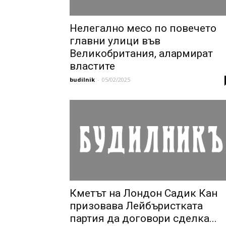
Нелегално месо по повечето
главни улици във
Великобритания, алармират
властите
budilnik
-
05/02/2025
Кметът на Лондон Садик Кан
призовава Лейбъристката
партия да договори сделка...