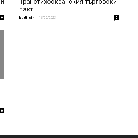
ки
Транстихоокеанския търговски
пакт
budilnik
-
16/07/2023
0
0
0