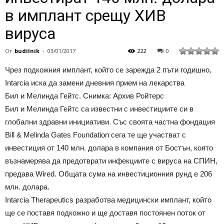
в имплант срещу ХИВ
вируса
От
budilnik
-
03/01/2017
222
0
Чрез подкожния имплант, който се зарежда 2 пъти годишно,
Intarcia иска да замени дневния прием на лекарства
Бил и Мелинда Гейтс. Снимка: Архив Ройтерс
Бил и Мелинда Гейтс са известни с инвестициите си в
глобални здравни инициативи. Със своята частна фондация
Bill & Melinda Gates Foundation сега те ще участват с
инвестиция от 140 млн. долара в компания от Бостън, която
възнамерява да предотврати инфекциите с вируса на СПИН,
предава Wired. Общата сума на инвестиционния рунд е 206
млн. долара.
Intarcia Therapeutics разработва медицински имплант, който
ще се поставя подкожно и ще доставя постоянен поток от