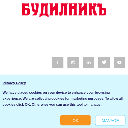
© 2016 Будилник. Всички права запазени.
Privacy Policy
Уебсайт изработка от Go Live UK
We have placed cookies on your device to enhance your browsing
Общи условия
experience. We are collecting cookies for marketing purposes. To allow all
Ние използваме бисквитки за да подобрим услугите си. Ако
cookies click OK. Otherwise you can use this tool to manage.
продължите да посещавате този сайт, ние приемаме, че се
Политика за сигурност и поверителност
съгласявате с използването им.
OK
MANAGE
Ok
Cookie settings