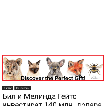
Светът
Технологии
Бил и Мелинда Гейтс
инвестират 140 млн. долара