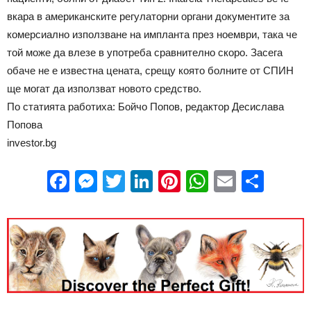
вкара в американските регулаторни органи документите за
комерсиално използване на импланта през ноември, така че
той може да влезе в употреба сравнително скоро. Засега
обаче не е известна цената, срещу която болните от СПИН
ще могат да използват новото средство.
По статията работиха: Бойчо Попов, редактор Десислава
Попова
investor.bg
Facebook
Messenger
Twitter
LinkedIn
Pinterest
WhatsApp
Email
Sha