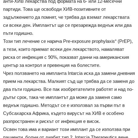
анти-ХИВ лекарства под формата на 6- или 12-месечни
партиди. Това ще освободи ХИВ-позитивните от
задължението да помнят, че трябва да вземат лекарствата
си всеки ден. Имплантът ще се презарежда веднъж или два
пъти годишно.
Този тип лечение се нарича Pre-exposure prophylaxis“ (PrEP),
а тези, които приемат всеки ден лекарството, намаляват
риска от инфекция с 90%, показват данни на американския
център за контрол и превенция на болестите.
Чрез ползването на импланта Intarcia иска да замени дневния
прием на лекарства. Малкият съд ще трябва да се заменя до
два пъти годишно. Все пак изобретателите работят и над по-
дълъг срок, така че имплантът да може да заменя само
веднъж годишно. Методът се е използвал за първи път в
Субсахарска Африка, където вирусът на ХИВ е особено
разпространен и рискът от инфекция е висок.
Освен това има и вариант този имплант да се използва при
пациенти, болни от диабет тип 2. Intarcia Therapeutics вече