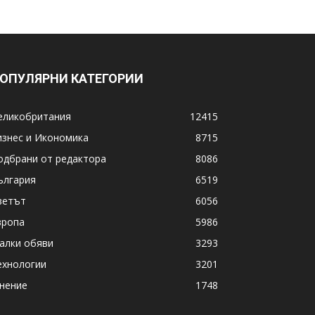
ОПУЛЯРНИ КАТЕГОРИИ
еликобритания
12415
изнес и Икономика
8715
одбрани от редактора
8086
ългария
6519
ветът
6056
вропа
5986
алки обяви
3293
ехнологии
3201
нение
1748