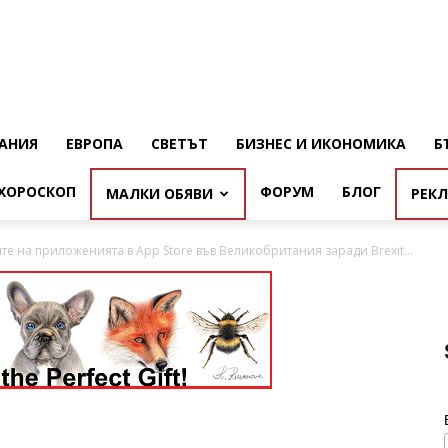
АНИЯ
ЕВРОПА
СВЕТЪТ
БИЗНЕС И ИКОНОМИКА
Б
ХОРОСКОП
ФОРУМ
БЛОГ
МАЛКИ ОБЯВИ
РЕК
те на приложенията в App Store във Великобритания заради Brexit...