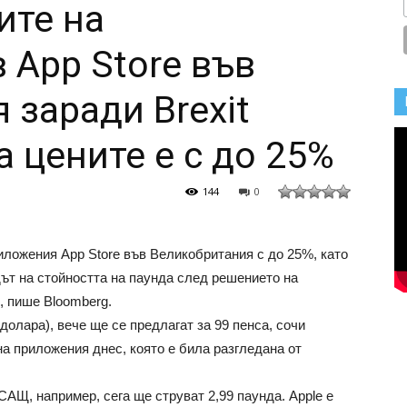
ите на
 App Store във
 заради Brexit
 цените е с до 25%
144
0
иложения App Store във Великобритания с до 25%, като
дът на стойността на паунда след решението на
, пише Bloomberg.
долара), вече ще се предлагат за 99 пенса, сочи
а приложения днес, която е била разгледана от
САЩ, например, сега ще струват 2,99 паунда. Apple е