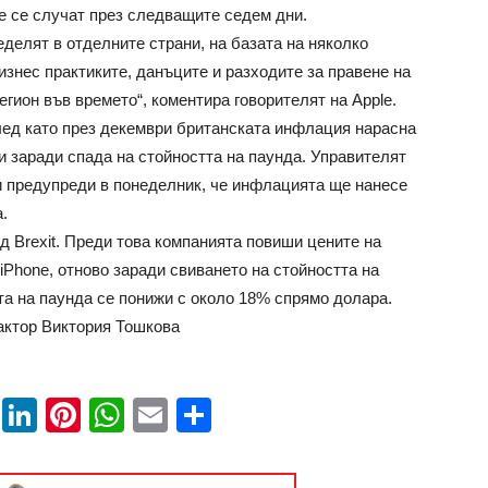
е се случат през следващите седем дни.
еделят в отделните страни, на базата на няколко
изнес практиките, данъците и разходите за правене на
егион във времето“, коментира говорителят на Apple.
след като през декември британската инфлация нарасна
ни заради спада на стойността на паунда. Управителят
и предупреди в понеделник, че инфлацията ще нанесе
.
д Brexit. Преди това компанията повиши цените на
iPhone, отново заради свиването на стойността на
та на паунда се понижи с около 18% спрямо долара.
актор Виктория Тошкова
book
ssenger
Twitter
LinkedIn
Pinterest
WhatsApp
Email
Share