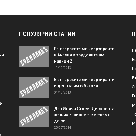
ПОПУЛЯРНИ СТАТИИ
П
Българските ми квартиранти
В
ни
в Англия и трудовите им
Б
,
навици 2
10/12/2013
П
Б
Българските ми квартиранти
и делата им в Англия
С
01/10/2013
Е
 И
М
Д-р Илиян Стоев: Дисковата
Т
херния и шиповете вече могат
да се…...
М
25/07/2014
,