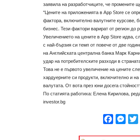
заявила на разработчиците, че промените щ
“Цените на приложенията в App Store се опр
фактора, включително валутните курсове, б
бизнес. Тези фактори варират от регион до р
Увеличението на цените в App Store идва, 
с най-бързия си темп от повече от две годи
на Английската централна банка Марк Карн
удар на потребителските разходи в страната
Това не е първото увеличение на цените сле
хардуерните си продукти, включително и на 
валутата. От вота през юни досега стойност
По статията работиха: Елена Кирилова, ред
investor.bg
Face
Me