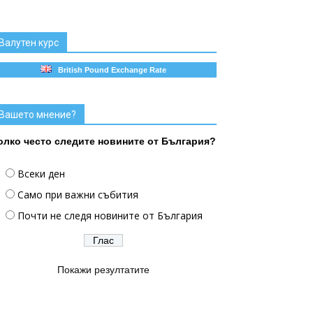
Валутен курс
British Pound Exchange Rate
Вашето мнение?
олко често следите новините от България?
Всеки ден
Само при важни събития
Почти не следя новините от България
Покажи резултатите