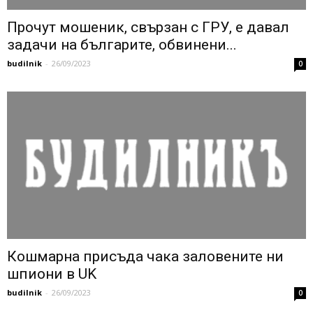
Прочут мошеник, свързан с ГРУ, е давал
задачи на българите, обвинени...
budilnik
-
26/09/2023
0
Кошмарна присъда чака заловените ни
шпиони в UK
budilnik
-
26/09/2023
0