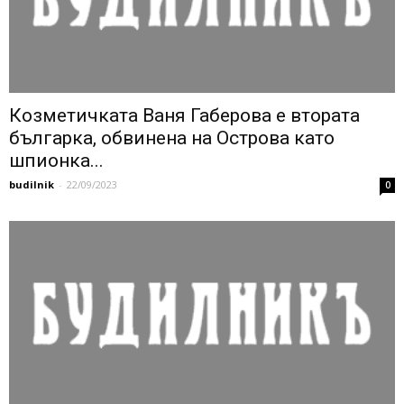
Козметичката Ваня Габерова е втората
българка, обвинена на Острова като
шпионка...
budilnik
-
22/09/2023
0