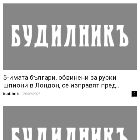
5-имата българи, обвинени за руски
шпиони в Лондон, се изправят пред...
budilnik
-
26/09/2023
0