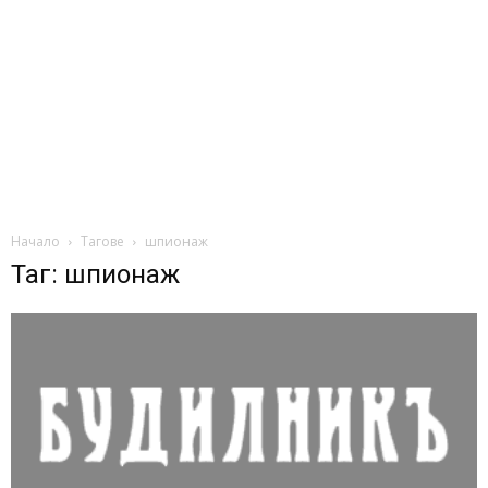
Начало
Тагове
шпионаж
Таг: шпионаж