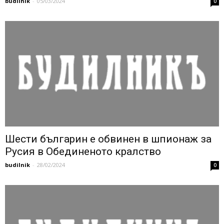
budilnik
-
05/03/2024
0
Шести българин е обвинен в шпионаж за
Русия в Обединеното кралство
budilnik
-
28/02/2024
0