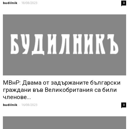
budilnik
-
18/08/2023
0
МВнР: Двама от задържаните български
граждани във Великобритания са били
членове...
budilnik
-
16/08/2023
0