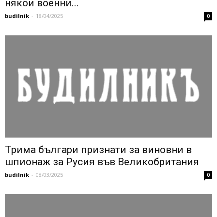
някои военни...
budilnik
-
18/04/2025
0
Трима българи признати за виновни в
шпионаж за Русия във Великобритания
budilnik
-
08/03/2025
0