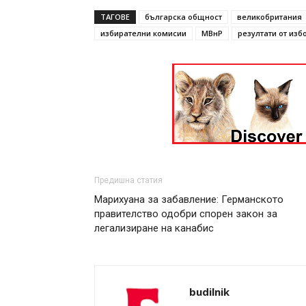
ТАГОВЕ
българска общност
великобритания
избирателни комисии
МВнР
резултати от изб
Предишна статия
Марихуана за забавление: Германското
правителство одобри спорен закон за
легализиране на канабис
budilnik