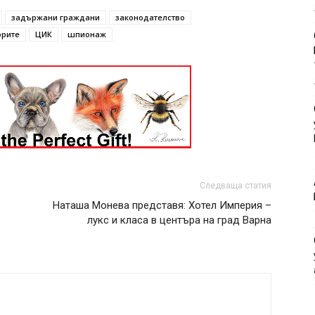
задържани граждани
законодателство
орите
ЦИК
шпионаж
Следваща статия
Наташа Монева представя: Хотел Империя –
лукс и класа в центъра на град Варна