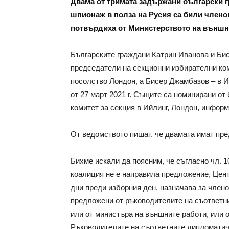
Двама от тримата задържани български 
шпионаж в полза на Русия са били члено
потвърдиха от Министерството на външн
Българските граждани Катрин Иванова и Би
председатели на секционни избирателни ком
посолство Лондон, а Бисер Джамбазов – в 
от 27 март 2021 г. Същите са номинирани о
комитет за секция в Ийлинг, Лондон, инфор
От ведомството пишат, че двамата имат пред
Бихме искали да поясним, че съгласно чл. 10
коалиция не е направила предложение, Цент
дни преди изборния ден, назначава за член
предложени от ръководителите на съответн
или от министъра на външните работи, или 
Ръководителите на съответните дипломатич