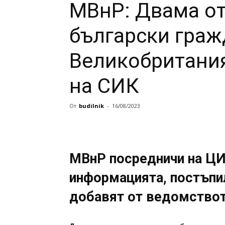
МВнР: Двама о
български граж
Великобритания
на СИК
От
budilnik
-
16/08/2023
МВнР посредничи на ЦИ
информацията, постъпи
добавят от ведомство