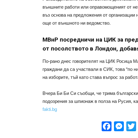
външните работи или оправомощеният от не
въз основа на предложения от организации 
още от външното ни ведомство.
МВнР посредничи на ЦИК за пре
от посолството в Лондон, добав
По-рано днес говорителят на ЦИК Росица Ма
граждани да са участвали в СИК, това “по н
на изборите, тъй като става въпрос за работ
Вчера Би Би Си съобщи, че трима българск
подозрения за шпионаж в полза на Русия, ка
fakti.bg
Face
Me