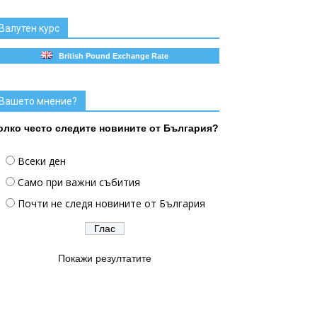
Валутен курс
British Pound Exchange Rate
Вашето мнение?
олко често следите новините от България?
Всеки ден
Само при важни събития
Почти не следя новините от България
Покажи резултатите