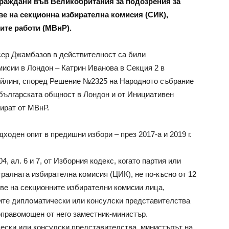
граждани във Великобритания за подозрения за
ве на секционна избирателна комисия (СИК),
ите работи (МВнР).
сер Джамбазов в действителност са били
исии в Лондон – Катрин Иванова в Секция 2 в
Ийлинг, според Решение №2325 на Народното събрание
т българската общност в Лондон и от Инициативен
мират от МВнР.
ходен опит в предишни избори – през 2017-а и 2019 г.
4, ал. 6 и 7, от Изборния кодекс, когато партия или
ралната избирателна комисия (ЦИК), не по-късно от 12
ове на секционните избирателни комисии лица,
ите дипломатически или консулски представителства
оправомощен от него заместник-министър.
ески или консулски представителства, министърът на