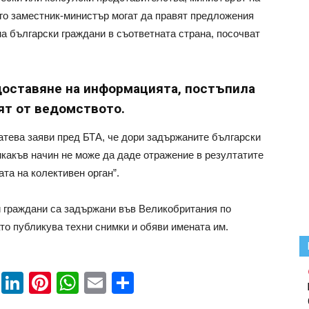
го заместник-министър могат да правят предложения
на български граждани в съответната страна, посочват
доставяне на информацията, постъпила
ят от ведомството.
тева заяви пред БТА, че дори задържаните български
икакъв начин не може да даде отражение в резултатите
ата на колективен орган”.
и граждани са задържани във Великобритания по
то публикува техни снимки и обяви имената им.
book
ssenger
Twitter
LinkedIn
Pinterest
WhatsApp
Email
Share