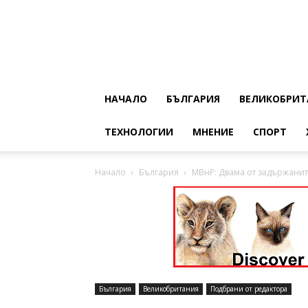
НАЧАЛО
БЪЛГАРИЯ
ВЕЛИКОБРИТ
ТЕХНОЛОГИИ
МНЕНИЕ
СПОРТ
Начало
България
МВнР: Двама от задържанит
България
Великобритания
Подбрани от редактора