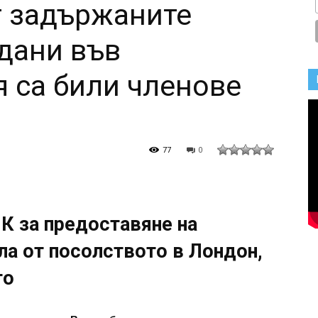
т задържаните
дани във
 са били членове
77
0
К за предоставяне на
ла от посолството в Лондон,
то