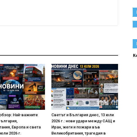
К
обзор: Най-важните
Светът и България днес, 13 юли
България,
2026 г.: нови удари между САЩ и
ания, Европа и света
Иран, жеги и пожари във
 юли 2026 г.
Великобритания, трагедия в