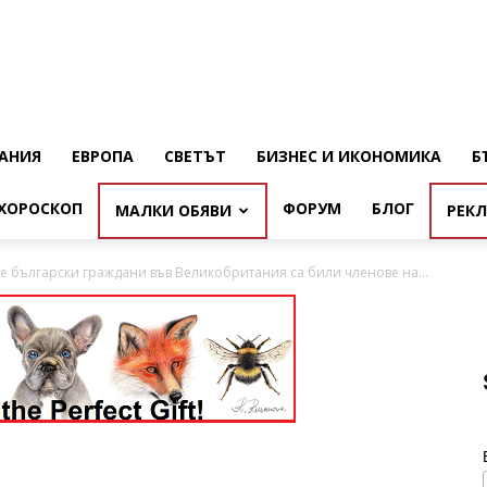
АНИЯ
ЕВРОПА
СВЕТЪТ
БИЗНЕС И ИКОНОМИКА
Б
ХОРОСКОП
ФОРУМ
БЛОГ
МАЛКИ ОБЯВИ
РЕК
е български граждани във Великобритания са били членове на...