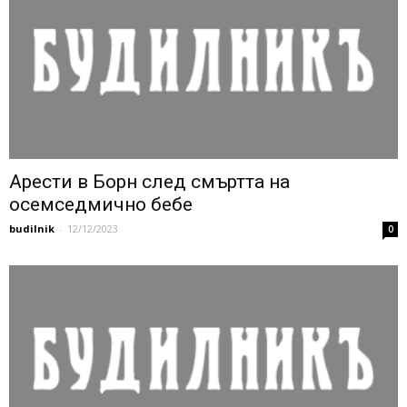
Арести в Борн след смъртта на
осемседмично бебе
budilnik
-
12/12/2023
0