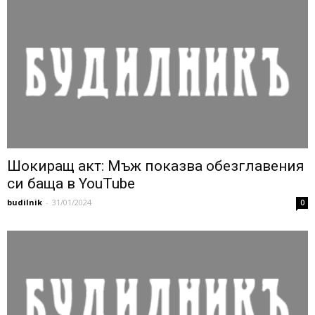
Шокиращ акт: Мъж показва обезглавения
си баща в YouTube
budilnik
-
31/01/2024
0