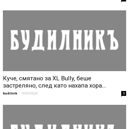
Куче, смятано за XL Bully, беше
застреляно, след като нахапа хора...
budilnik
-
19/03/2024
0