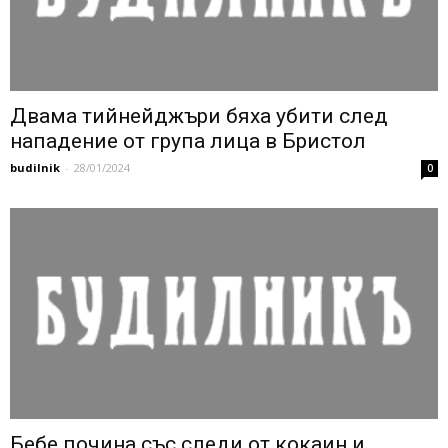
Двама тийнейджъри бяха убити след
нападение от група лица в Бристол
budilnik
-
28/01/2024
0
Бебе почина със следи от кокаин и