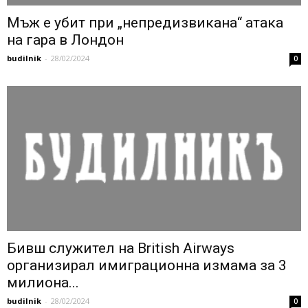
Мъж е убит при „непредизвикана“ атака
на гара в Лондон
budilnik
-
28/02/2024
0
Бивш служител на British Airways
организирал имиграционна измама за 3
милиона...
budilnik
-
28/02/2024
0