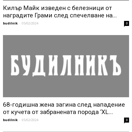
Килър Майк изведен с белезници от
наградите Грами след спечелване на...
budilnik
-
05/02/2024
0
68-годишна жена загина след нападение
от кучета от забранената порода ‘XL...
budilnik
-
05/02/2024
0