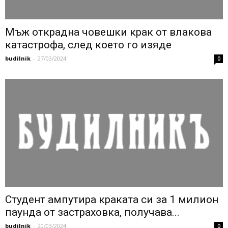
Мъж открадна човешки крак от влакова
катастрофа, след което го изяде
budilnik
-
27/03/2024
0
Студент ампутира краката си за 1 милион
паунда от застраховка, получава...
budilnik
-
20/03/2024
0