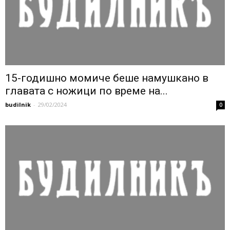
15-годишно момиче беше намушкано в
главата с ножици по време на...
budilnik
-
29/02/2024
0