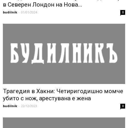
в Северен Лондон на Нова...
budilnik
-
01/01/2024
0
Трагедия в Хакни: Четиригодишно момче
убито с нож, арестувана е жена
budilnik
-
22/12/2023
0