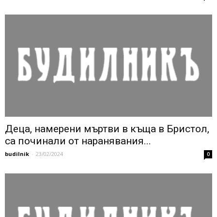
Деца, намерени мъртви в къща в Бристол,
са починали от наранявания...
budilnik
-
23/02/2024
0