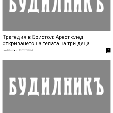
Трагедия в Бристол: Арест след
откриването на телата на три деца
budilnik
-
19/02/2024
0