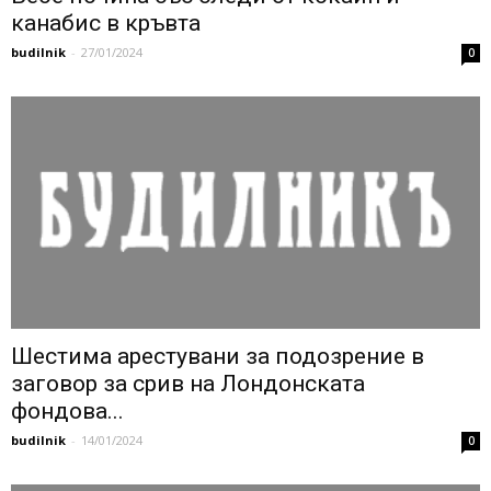
канабис в кръвта
budilnik
-
27/01/2024
0
Шестима арестувани за подозрение в
заговор за срив на Лондонската
фондова...
budilnik
-
14/01/2024
0