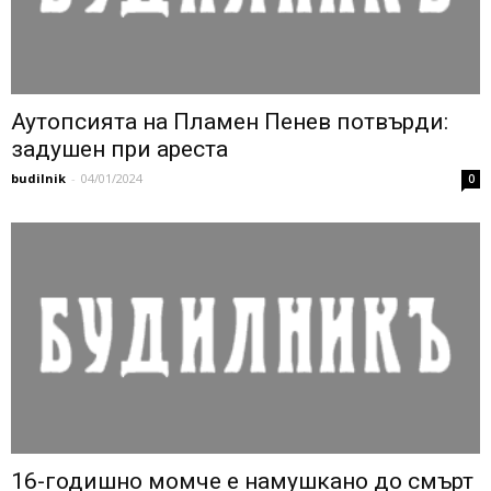
Аутопсията на Пламен Пенев потвърди:
задушен при ареста
budilnik
-
04/01/2024
0
16-годишно момче е намушкано до смърт