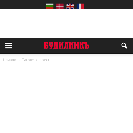
Начало
Тагове
арест