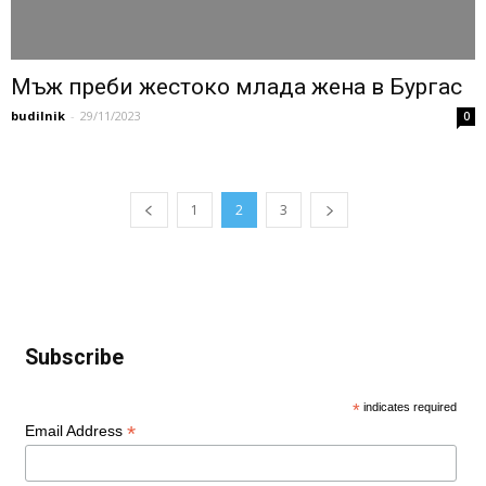
Мъж преби жестоко млада жена в Бургас
budilnik
-
29/11/2023
0
1
2
3
Subscribe
*
indicates required
*
Email Address