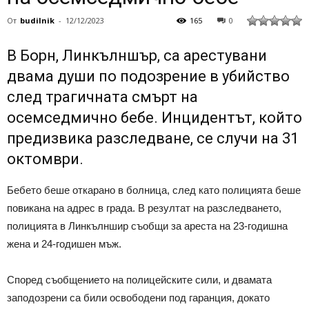
От
budilnik
-
12/12/2023
165
0
В Борн, Линкълншър, са арестувани
двама души по подозрение в убийство
след трагичната смърт на
осемседмично бебе. Инцидентът, който
предизвика разследване, се случи на 31
октомври.
Бебето беше откарано в болница, след като полицията беше
повикана на адрес в града. В резултат на разследването,
полицията в Линкълншир съобщи за ареста на 23-годишна
жена и 24-годишен мъж.
Според съобщението на полицейските сили, и двамата
заподозрени са били освободени под гаранция, докато