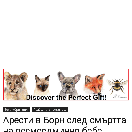
Великобритания
Подбрани от редактора
Арести в Борн след смъртта
на осемседмично бебе