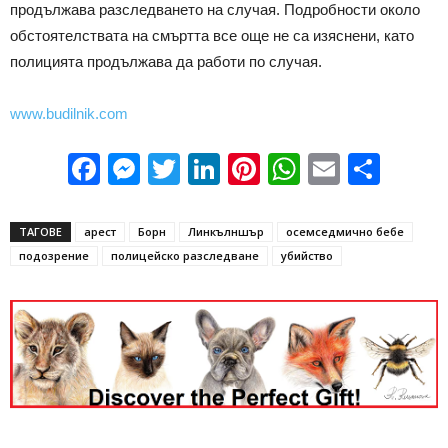
продължава разследването на случая. Подробности около
обстоятелствата на смъртта все още не са изяснени, като
полицията продължава да работи по случая.
www.budilnik.com
Facebook
Messenger
Twitter
LinkedIn
Pinterest
WhatsApp
Email
Sha
ТАГОВЕ
арест
Борн
Линкълншър
осемседмично бебе
подозрение
полицейско разследване
убийство