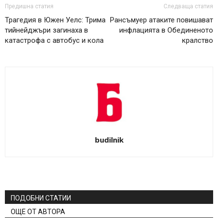
Предишна статия
Следваща статия
Трагедия в Южен Уелс: Трима
Рансъмуер атаките повишават
тийнейджъри загинаха в
инфлацията в Обединеното
катастрофа с автобус и кола
кралство
budilnik
ПОДОБНИ СТАТИИ
ОЩЕ ОТ АВТОРА