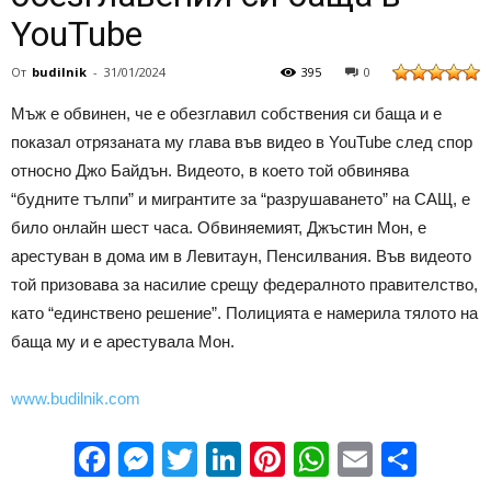
YouTube
От
budilnik
-
31/01/2024
395
0
Мъж е обвинен, че е обезглавил собствения си баща и е
показал отрязаната му глава във видео в YouTube след спор
относно Джо Байдън. Видеото, в което той обвинява
“будните тълпи” и мигрантите за “разрушаването” на САЩ, е
било онлайн шест часа. Обвиняемият, Джъстин Мон, е
арестуван в дома им в Левитаун, Пенсилвания. Във видеото
той призовава за насилие срещу федералното правителство,
като “единствено решение”. Полицията е намерила тялото на
баща му и е арестувала Мон.
www.budilnik.com
Facebook
Messenger
Twitter
LinkedIn
Pinterest
WhatsApp
Email
Sha