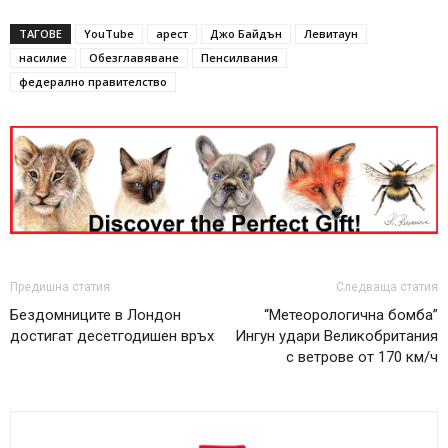
ТАГОВЕ
YouTube
арест
Джо Байдън
Левитаун
насилие
Обезглавяване
Пенсилвания
федерално правителство
Предишна статия
Следваща статия
Бездомниците в Лондон
“Метеорологична бомба”
достигат десетгодишен връх
Ингун удари Великобритания
с ветрове от 170 км/ч