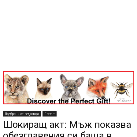
Подбрани от редактора
Светът
Шокиращ акт: Мъж показва
обезглавения си баща в