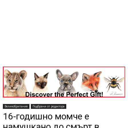
Великобритания
Подбрани от редактора
16-годишно момче е
намушкано до смърт в