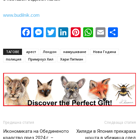
www.budilnik.com
Facebook
Messenger
Twitter
LinkedIn
Pinterest
WhatsApp
Email
Sha
ТАГОВЕ
арест
Лондон
намушкване
Нова Година
полиция
Примроуз Хил
Хари Питман
Предишна статия
Следваща статия
Икономиката на Обединеното
Хиляди в Япония прекараха
кралство през 2024 г. –
нощта в убежища след