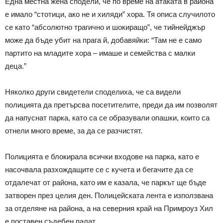
Една местна жена сподели, че по време на атаката в района
е имало “стотици, ако не и хиляди” хора. Тя описа случилото
се като “абсолютно трагично и шокиращо”, че тийнейджър
може да бъде убит на прага й, добавяйки: “Там не е само
партито на младите хора – имаше и семейства с малки
деца.”
Няколко други свидетели споделиха, че са видели
полицията да претърсва посетителите, преди да им позволят
да напуснат парка, като са се образували опашки, които са
отнели много време, за да се разчистят.
Полицията е блокирала всички входове на парка, като е
насочвала разхождащите се с кучета и бегачите да се
отдалечат от района, като им е казала, че паркът ще бъде
затворен през целия ден. Полицейската лента е използвана
за отделяне на района, а на северния край на Примроуз Хил
е поставен съдебен палат.