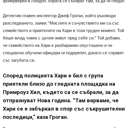
фойерверки в Лондон, хората се събират там, за да ги гледат.
Детектив-главен инспектор Джеф Гроган, който ръководи
разследването, заяви: “Мислите и съчувствието ми са със
семейството и приятелите на Хари в този труден момент. Той
беше млад човек с целия живот пред себе си.” Той добави,
че семейството на Хари е разбираемо опустошено и че
специално обучени офицери ги подкрепят, докато се справят
със загубата си.
Според полицията Хари е бил с група
приятели близо до гледната площадка на
Примроуз Хил, където са се събрали, за да
отпразнуват Нова година. “Там вярваме, че
Хари се е забъркал в спор със съкрушителни
последици,” каза Гроган.