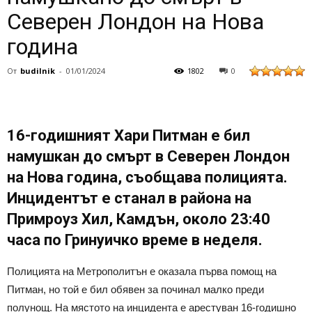
Северен Лондон на Нова
година
От
budilnik
-
01/01/2024
1802
0
16-годишният Хари Питман е бил
намушкан до смърт в Северен Лондон
на Нова година, съобщава полицията.
Инцидентът е станал в района на
Примроуз Хил, Камдън, около 23:40
часа по Гринуичко време в неделя.
Полицията на Метрополитън е оказала първа помощ на
Питман, но той е бил обявен за починал малко преди
полунощ. На мястото на инцидента е арестуван 16-годишно