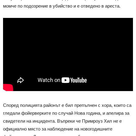
момче по подозрение в убийство и е отведено в ареста.
Според полицията районът е бил препълнен с хора, които са
гледали фойерверките по случай Нова година, и апелира за
свидетели на инцидента. Въпреки че Примроуз Хил не е
официално място за наблюдение на новогодишните