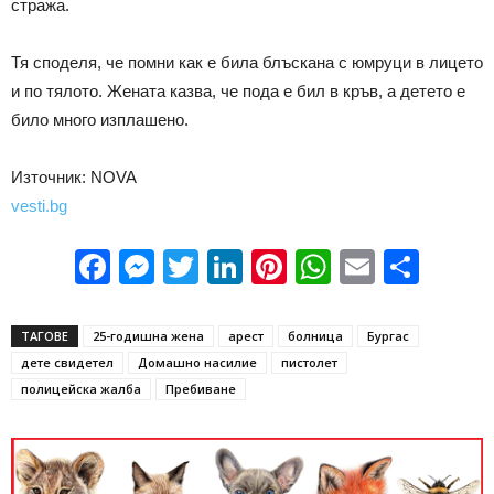
стража.
Тя споделя, че помни как е била блъскана с юмруци в лицето
и по тялото. Жената казва, че пода е бил в кръв, а детето е
било много изплашено.
Източник: NOVA
vesti.bg
Facebook
Messenger
Twitter
LinkedIn
Pinterest
WhatsApp
Email
Sha
ТАГОВЕ
25-годишна жена
арест
болница
Бургас
дете свидетел
Домашно насилие
пистолет
полицейска жалба
Пребиване