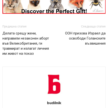
Предишна статия
Следваща статия
Делата срещу жени,
ООН призова Израел да
направили незаконен аборт
освободи Голанските
във Великобритания, ги
възвишения
травмират и излагат личния
им живот на показ
budilnik