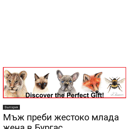
България
Мъж преби жестоко млада
жена в Бургас