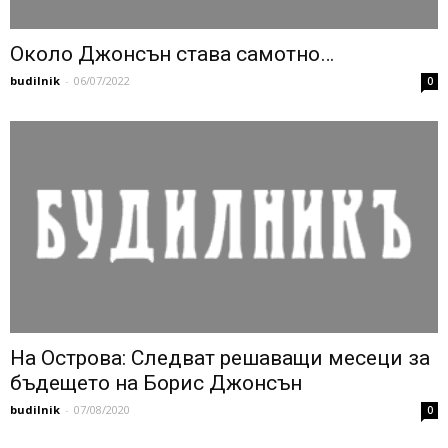
Около Джонсън става самотно…
budilnik
-
06/07/2022
0
Нa Ocтрoвa: Cлeдвaт рeшaвaщи мeceци зa
бъдeщeтo нa Бoриc Джoнcън
budilnik
-
07/08/2020
0