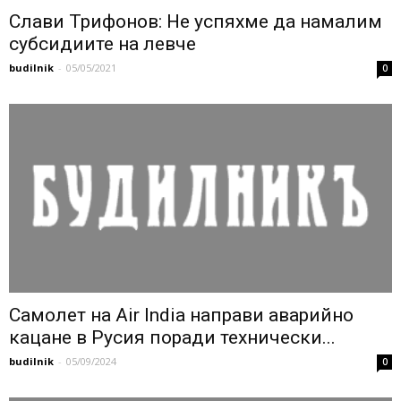
Слави Трифонов: Не успяхме да намалим
субсидиите на левче
budilnik
-
05/05/2021
0
Самолет на Air India направи аварийно
кацане в Русия поради технически...
budilnik
-
05/09/2024
0