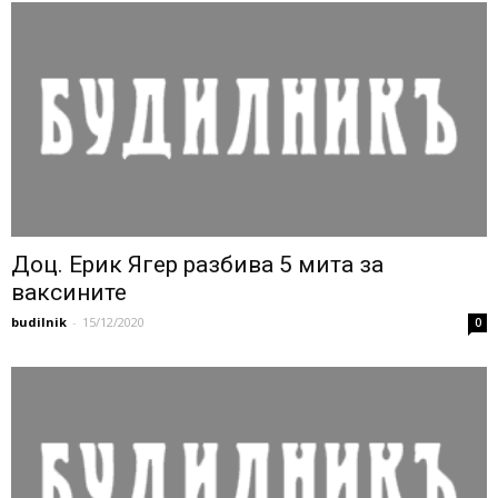
Доц. Eрик Ягер разбива 5 мита за
ваксините
budilnik
-
15/12/2020
0