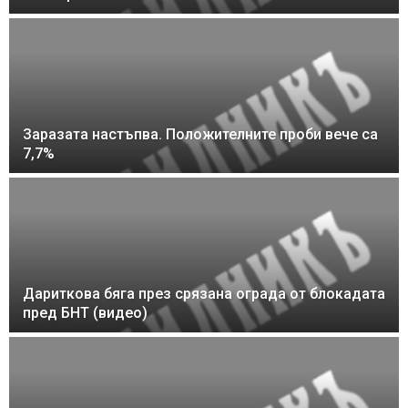
Заразата настъпва. Положителните проби вече са
7,7%
Дариткова бяга през срязана ограда от блокадата
пред БНТ (видео)