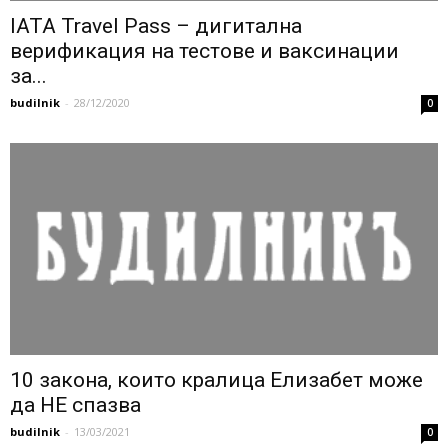
IATA Travel Pass – дигитална
верификация на тестове и ваксинации
за...
budilnik
-
28/12/2020
0
10 закона, които кралица Елизабет може
да НЕ спазва
budilnik
-
13/03/2021
0