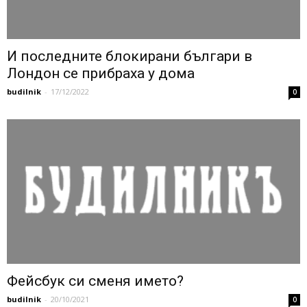
И последните блокирани българи в
Лондон се прибраха у дома
budilnik
-
17/12/2022
0
Фейсбук си сменя името?
budilnik
-
20/10/2021
0