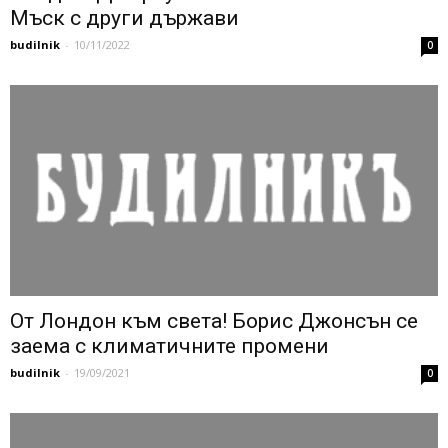
Мъск с други държави
budilnik
-
10/11/2022
0
От Лондон към света! Борис Джонсън се
заема с климатичните промени
budilnik
-
19/09/2021
0