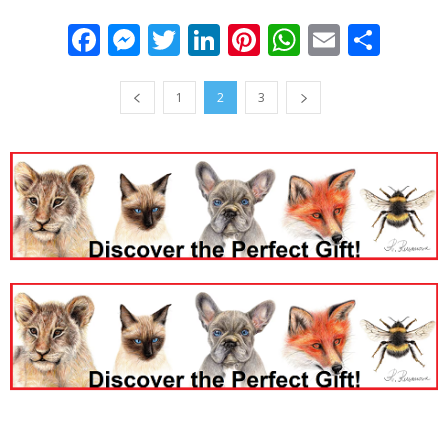
Facebook
Messenger
Twitter
LinkedIn
Pinterest
WhatsApp
Email
Sha
1
2
3