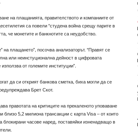
.
ване на плащанията, правителството и компаниите от
десетилетия са повели “студена война срещу парите в
та, че монетите и банкнотите са неудобство.
” на плащането”, посочва анализаторът. “Правят се
ална или неинстуционална дейност в цифровата
 използва от големите институции”.
огат да си открият банкова сметка, биха могли да се
предупреждава Брет Скот.
ва правотата на критиците на прекаленото уповаване
и близо 5,2 милиона трансакции с карта Visa – от които
а блокирани часове наред, поставяйки изненадващо в
ители.