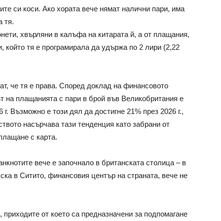
ите си коси. Ако хората вече нямат налични пари, има
 тя.
онети, хвърляни в калъфа на китарата й, а от плащания,
, който тя е програмирала да удържа по 2 лири (2,22
ат, че тя е права. Според доклад на финансовото
ът на плащанията с пари в брой във Великобритания е
 г. Възможно е този дял да достигне 21% през 2026 г.,
ството насърчава тази тенденция като забрани от
плащане с карта.
банкнотите вече е започнало в британската столица – в
ска в Ситито, финансовия център на страната, вече не
”, приходите от което са предназначени за подпомагане