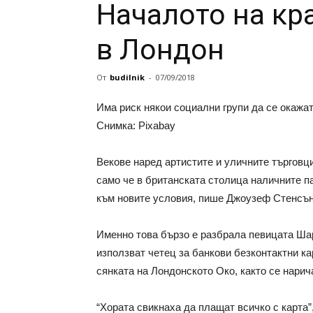
Началото на кр
в Лондон
От
budilnik
-
07/09/2018
Има риск някои социални групи да се окажа
Снимка: Pixabay
Векове наред артистите и уличните търговци
само че в британската столица наличните п
към новите условия, пише Джоузеф Стенсън
Именно това бързо е разбрала певицата Шар
използват четец за банкови безконтактни ка
сянката на Лондонското Око, както се нарич
“Хората свикнаха да плащат всичко с карта”