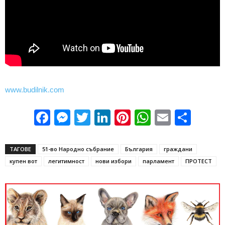
www.budilnik.com
Facebook
Messenger
Twitter
LinkedIn
Pinterest
WhatsApp
Email
Sha
ТАГОВЕ
51-во Народно събрание
България
граждани
купен вот
легитимност
нови избори
парламент
ПРОТЕСТ