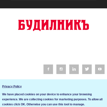
© 2016 Будилник. Всички права запазени.
Privacy Policy
Уебсайт изработка от Go Live UK
We have placed cookies on your device to enhance your browsing
Общи условия
experience. We are collecting cookies for marketing purposes. To allow all
Ние използваме бисквитки за да подобрим услугите си. Ако
cookies click OK. Otherwise you can use this tool to manage.
продължите да посещавате този сайт, ние приемаме, че се