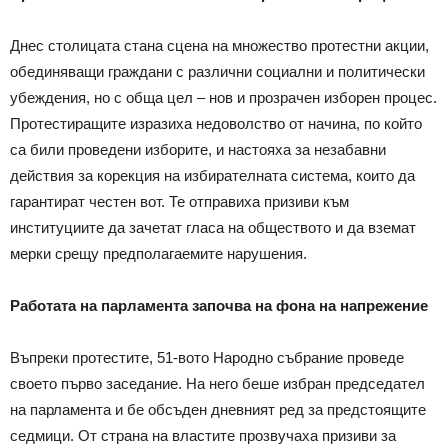
Днес столицата стана сцена на множество протестни акции,
обединяващи граждани с различни социални и политически
убеждения, но с обща цел – нов и прозрачен изборен процес.
Протестиращите изразиха недоволство от начина, по който
са били проведени изборите, и настояха за незабавни
действия за корекция на избирателната система, които да
гарантират честен вот. Те отправиха призиви към
институциите да зачетат гласа на обществото и да вземат
мерки срещу предполагаемите нарушения.
Работата на парламента започва на фона на напрежение
Въпреки протестите, 51-вото Народно събрание проведе
своето първо заседание. На него беше избран председател
на парламента и бе обсъден дневният ред за предстоящите
седмици. От страна на властите прозвучаха призиви за