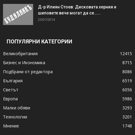
Д-р Илиян Стоев: Дисковата херния и
шиповете вече могат да се…...
25/07/2014
ПОПУЛЯРНИ КАТЕГОРИИ
Великобритания
12415
Бизнес и Икономика
8715
Подбрани от редактора
8086
България
6519
Светът
6056
Европа
5986
Малки обяви
3293
Технологии
3201
Мнение
1748