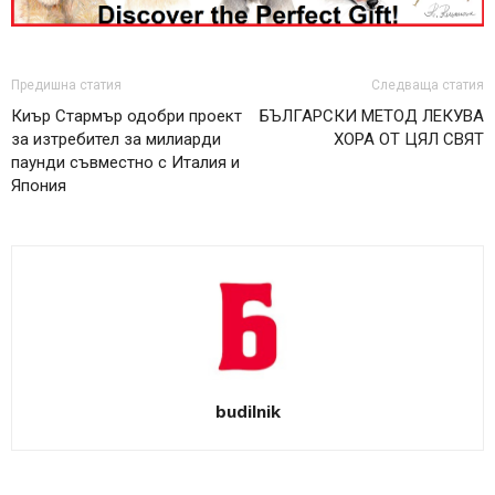
Предишна статия
Следваща статия
Киър Стармър одобри проект
БЪЛГАРСКИ МЕТОД ЛЕКУВА
за изтребител за милиарди
ХОРА ОТ ЦЯЛ СВЯТ
паунди съвместно с Италия и
Япония
budilnik