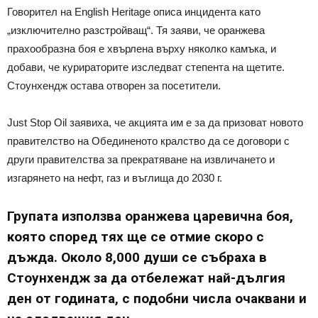
Говорител на English Heritage описа инцидента като
„изключително разстройващ“. Тя заяви, че оранжева
прахообразна боя е хвърлена върху няколко камъка, и
добави, че курираторите изследват степента на щетите.
Стоунхендж остава отворен за посетители.
Just Stop Oil заявиха, че акцията им е за да призоват новото
правителство на Обединеното кралство да се договори с
други правителства за прекратяване на извличането и
изгарянето на нефт, газ и въглища до 2030 г.
Групата използва оранжева царевична боя,
която според тях ще се отмие скоро с
дъжда. Около 8,000 души се събраха в
Стоунхендж за да отбележат най-дългия
ден от годината, с подобни числа очаквани и