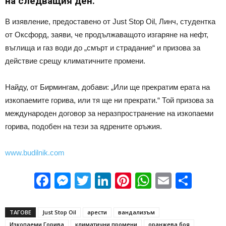
на следващия ден.
В изявление, предоставено от Just Stop Oil, Линч, студентка
от Оксфорд, заяви, че продължаващото изгаряне на нефт,
въглища и газ води до „смърт и страдание“ и призова за
действие срещу климатичните промени.
Найду, от Бирмингам, добави: „Или ще прекратим ерата на
изкопаемите горива, или тя ще ни прекрати.“ Той призова за
международен договор за неразпространение на изкопаеми
горива, подобен на тези за ядрените оръжия.
www.budilnik.com
Facebook
Messenger
Twitter
LinkedIn
Pinterest
WhatsApp
Email
Sha
ТАГОВЕ
Just Stop Oil
арести
вандализъм
Изкопаеми Горива
климатични промени
оранжева боя