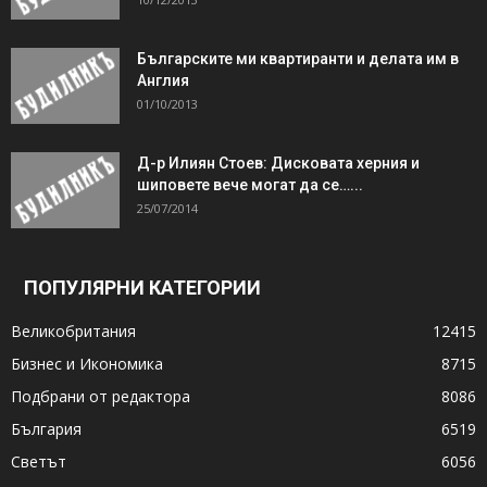
Българските ми квартиранти и делата им в
Англия
01/10/2013
Д-р Илиян Стоев: Дисковата херния и
шиповете вече могат да се…...
25/07/2014
ПОПУЛЯРНИ КАТЕГОРИИ
Великобритания
12415
Бизнес и Икономика
8715
Подбрани от редактора
8086
България
6519
Светът
6056