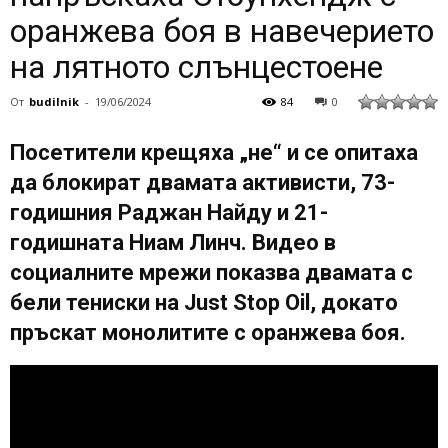
оранжева боя в навечерието
на лятното слънцестоене
От
budilnik
-
19/06/2024
84
0
Посетители крещяха „не“ и се опитаха
да блокират двамата активисти, 73-
годишния Раджан Найду и 21-
годишната Ниам Линч. Видео в
социалните мрежи показва двамата с
бели тениски на Just Stop Oil, докато
пръскат монолитите с оранжева боя.