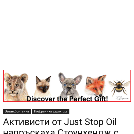
Великобритания
Подбрани от редактора
Активисти от Just Stop Oil
напръскаха Стоунхендж с