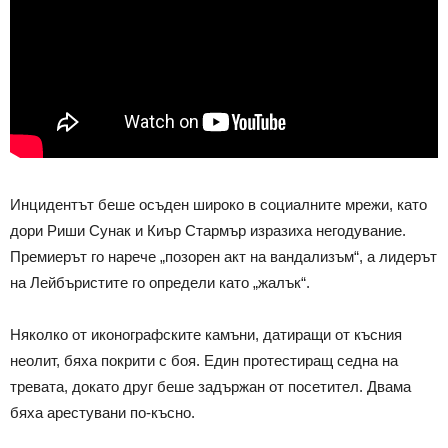
Инцидентът беше осъден широко в социалните мрежи, като
дори Риши Сунак и Киър Стармър изразиха негодувание.
Премиерът го нарече „позорен акт на вандализъм“, а лидерът
на Лейбъристите го определи като „жалък“.
Няколко от иконографските камъни, датиращи от късния
неолит, бяха покрити с боя. Един протестиращ седна на
тревата, докато друг беше задържан от посетител. Двама
бяха арестувани по-късно.