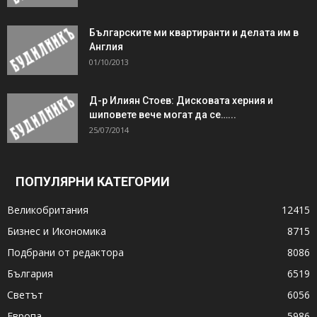
Българските ми квартиранти и делата им в
Англия
01/10/2013
Д-р Илиян Стоев: Дисковата херния и
шиповете вече могат да се…...
25/07/2014
ПОПУЛЯРНИ КАТЕГОРИИ
Великобритания
12415
Бизнес и Икономика
8715
Подбрани от редактора
8086
България
6519
Светът
6056
Европа
5986