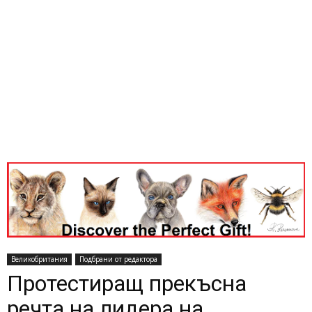
Великобритания
Подбрани от редактора
Протестиращ прекъсна
речта на лидера на