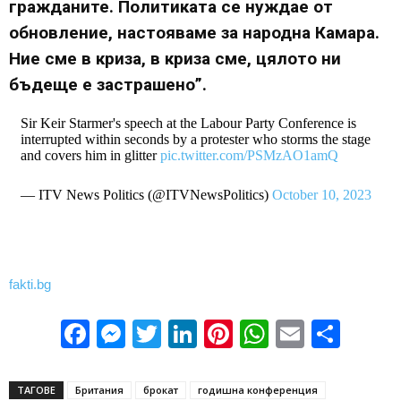
гражданите. Политиката се нуждае от
обновление, настояваме за народна Камара.
Ние сме в криза, в криза сме, цялото ни
бъдеще е застрашено”.
Sir Keir Starmer's speech at the Labour Party Conference is
interrupted within seconds by a protester who storms the stage
and covers him in glitter
pic.twitter.com/PSMzAO1amQ
— ITV News Politics (@ITVNewsPolitics)
October 10, 2023
fakti.bg
Facebook
Messenger
Twitter
LinkedIn
Pinterest
WhatsApp
Email
Sha
ТАГОВЕ
Британия
брокат
годишна конференция