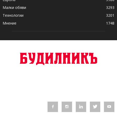
Малки обяви
3293
Технологии
3201
Мнение
1748