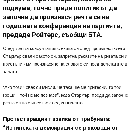
подиума, точно преди политикът да
започне да произнася речта си на
годишната конференция на партията,
предаде Ройтерс, съобщи БТА.
След кратка консултация с екипа си след произшествието
Стармър свали сакото си, запретна ръкавите на ризата си и
пристъпи към произнасяне на словото си пред делегатите в
залата.
“Ако този човек си мисли, че така ще ме притесни, то той
греши – той не ме познава”, каза Стармър, преди да започне
речта си по същество след инцидента.
Протестиращият извика от трибуната:
“Истинската демокрация се ръководи от