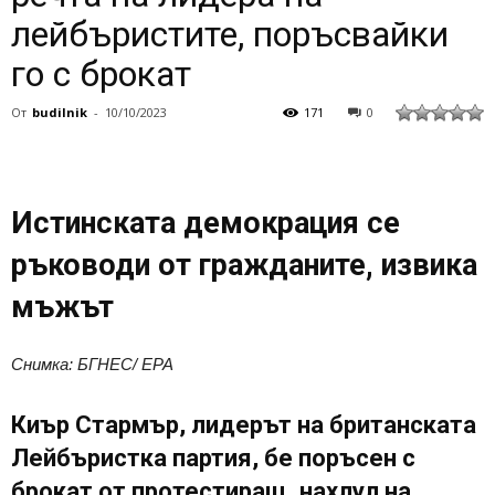
лейбъристите, поръсвайки
го с брокат
От
budilnik
-
10/10/2023
171
0
Истинската демокрация се
ръководи от гражданите, извика
мъжът
Снимка: БГНЕС/ EPA
Киър Стармър, лидерът на британската
Лейбъристка партия, бе поръсен с
брокат от протестиращ, нахлул на