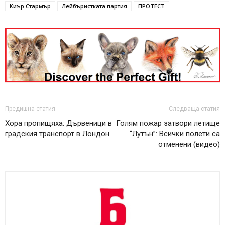
Киър Стармър
Лейбъристката партия
ПРОТЕСТ
Предишна статия
Следваща статия
Хора пропищяха: Дървеници в
Голям пожар затвори летище
градския транспорт в Лондон
“Лутън”: Всички полети са
отменени (видео)