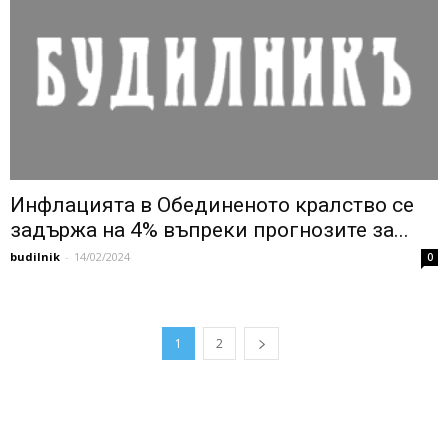
Инфлацията в Обединеното кралство се
задържа на 4% въпреки прогнозите за...
budilnik
-
14/02/2024
0
1
2