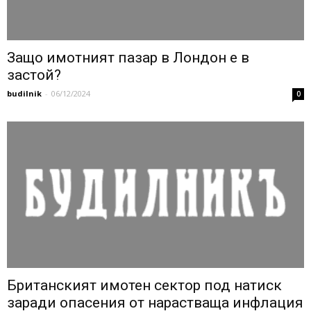
Защо имотният пазар в Лондон е в
застой?
budilnik
-
06/12/2024
0
Британският имотен сектор под натиск
заради опасения от нарастваща инфлация