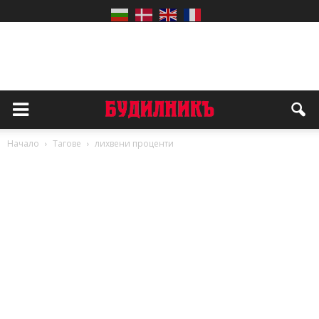
Начало
Тагове
лихвени проценти