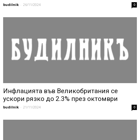
budilnik
-
26/11/2024
0
Инфлацията във Великобритания се
ускори рязко до 2.3% през октомври
budilnik
-
21/11/2024
0