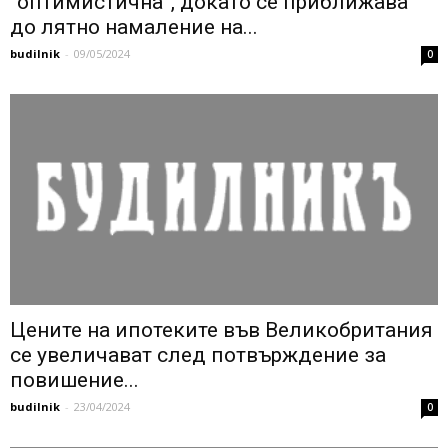
“оптимистична”, докато се приближава
до лятно намаление на...
budilnik
-
09/05/2024
0
Цените на ипотеките във Великобритания
се увеличават след потвърждение за
повишение...
budilnik
-
23/04/2024
0