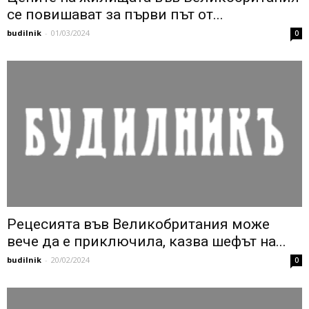
се повишават за първи път от...
budilnik
-
01/03/2024
0
Рецесията във Великобритания може
вече да е приключила, казва шефът на...
budilnik
-
20/02/2024
0