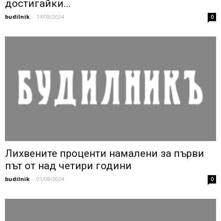
достигайки...
budilnik
-
14/08/2024
0
Лихвените проценти намалени за първи
път от над четири години
budilnik
-
01/08/2024
0