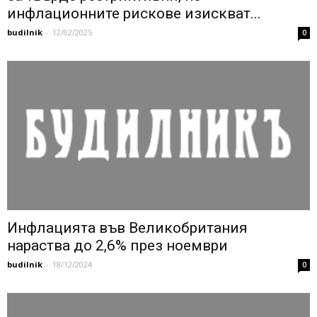
инфлационните рискове изискват...
budilnik
-
12/02/2025
0
Инфлацията във Великобритания
нараства до 2,6% през ноември
budilnik
-
18/12/2024
0