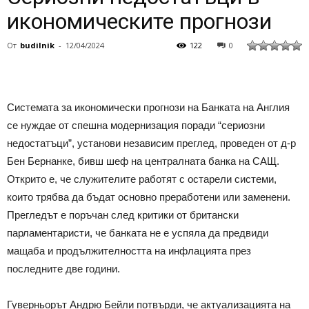
икономическите прогнози
От
budilnik
-
12/04/2024
122
0
Системата за икономически прогнози на Банката на Англия
се нуждае от спешна модернизация поради “сериозни
недостатъци”, установи независим преглед, проведен от д-р
Бен Бернанке, бивш шеф на централната банка на САЩ.
Открито е, че служителите работят с остарели системи,
които трябва да бъдат основно преработени или заменени.
Прегледът е поръчан след критики от британски
парламентаристи, че банката не е успяла да предвиди
мащаба и продължителността на инфлацията през
последните две години.
Гуверньорът Андрю Бейли потвърди, че актуализацията на