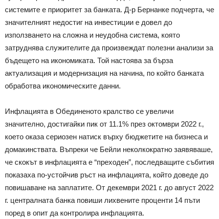
системите е приоритет за банката. Д-р Бернанке подчерта, че
значителният недостиг на инвестиции е довел до
използването на сложна и неудобна система, която
затруднява служителите да произвеждат полезни анализи за
бъдещето на икономиката. Той настоява за бърза
актуализация и модернизация на начина, по който банката
обработва икономическите данни.
Инфлацията в Обединеното кралство се увеличи
значително, достигайки пик от 11.1% през октомври 2022 г.,
което оказа сериозен натиск върху бюджетите на бизнеса и
домакинствата. Въпреки че Бейли неколкократно заявяваше,
че скокът в инфлацията е “преходен”, последващите събития
показаха по-устойчив ръст на инфлацията, който доведе до
повишаване на заплатите. От декември 2021 г. до август 2022
г. централната банка повиши лихвените проценти 14 пъти
поред в опит да контролира инфлацията.