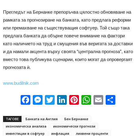
Прегледът на Бернанке препоръчва цялостно обновяване на
рамката за прогнозиране на банката, като предлага реформи
или премахване на съществуващия софтуер. Той също така
предлага банката да обърне повече внимание на фактори
като наличието на труд и смущения във веригата за доставки
и да намали акцента върху своята “централна прогноза”, като
вместо това публикува сценарии, които могат да опровергаят
прогнозата ѝ.
www.budilnik.com
Facebook
Messenger
Twitter
LinkedIn
Pinterest
WhatsApp
Email
Sha
ТАГОВЕ
Банката на Англия
Бен Бернанке
икономическа анализа
икономически прогнози
инвестиции в софтуер
инфлация
лихвени проценти