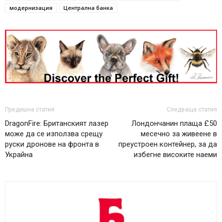
модернизация
Централна банка
Предишна статия
Следваща статия
DragonFire: Британският лазер
Лондончанин плаща £50
може да се използва срещу
месечно за живеене в
руски дронове на фронта в
преустроен контейнер, за да
Украйна
избегне високите наеми