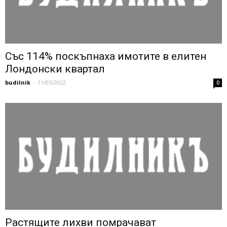
Със 114% поскъпнаха имотите в елитен
Лондонски квартал
budilnik
-
11/05/2022
0
Растящите лихви помрачават