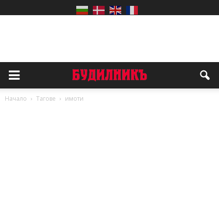
Начало
Тагове
имоти