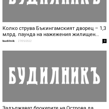
Колко струва Бъкингамският дворец – 1,3
млрд. паунда на нажежения жилищен...
budilnik
-
27/05/2022
0
Задължават брокерите на Острова да