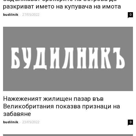
разкриват името на купувача на имота
budilnik
-
27/05/2022
0
Нажеженият жилищен пазар във
Великобритания показва признаци на
забавяне
budilnik
-
23/05/2022
0