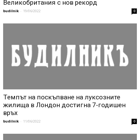
Великобритания с нов рекорд
budilnik
-
19/06/2022
0
Темпът на поскъпване на луксозните
жилища в Лондон достигна 7-годишен
връх
budilnik
-
11/06/2022
0