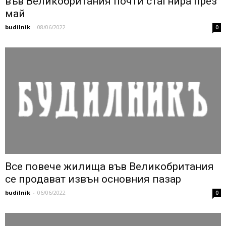
във Великобритания почти стагнира през
май
budilnik
-
08/06/2022
0
Все повече жилища във Великобритания
се продават извън основния пазар
budilnik
-
06/06/2022
0